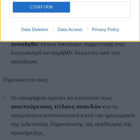
δεν έχουν απολυθεί
από θέση δημόσιας
CONFIRM
υπηρεσίας ή Ο.Τ.Α. ή άλλου νομικού προσώπου
του δημόσιου τομέα
Data Deletion
Data Access
Privacy Policy
αυτοί των οποίων προηγούμενος διορισμός έχει
ανακληθεί
έχουν δικαίωμα συμμετοχής στο
διαγωνισμό αν παρήλθε δεκαετία από την
ανάκληση.
Σημειώνεται πως:
Οι υποψήφιοι πρέπει να κατέχουν τους
απαιτούμενους τίτλους σπουδών
και τα
απαραίτητα πιστοποιητικά κατά την ημερομηνία
της τελευταίας δημοσίευσης της περίληψης της
προκήρυξης.