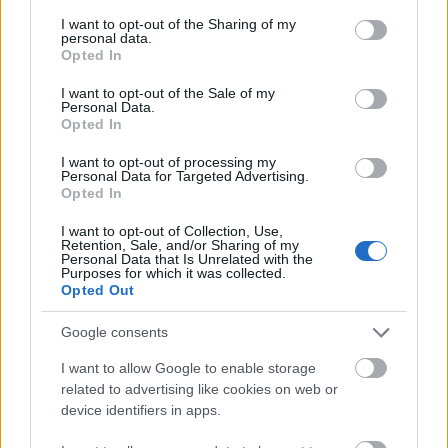
Δικαίωμα συμμετοχής
services and may gather and store information including but
στον Εισαγωγικό
not limited to your visit or usage behaviour. You may click to
I want to opt-out of the Sharing of my
Διαγωνισμό έχουν:
personal data.
grant or deny consent to Google and its third-party tags to
Opted In
use your data for below specified purposes in below Google
consent section.
κάτοχοι πτυχίου
οι ιδιώτες
Ανώτατου
I want to opt-out of the Sale of my
Personal Data.
ΑΕΙ
Εκπαιδευτικού Ιδρύματος (
),
Opted In
ΤΕΙ/ΑΤΕΙ
συμπεριλαμβανομένων των πρώην
της
I want to opt-out of processing my
ημεδαπής ή ισότιμου της αλλοδαπής
Personal Data for Targeted Advertising.
Opted In
ελληνική ιθαγένεια
έχουν την
ή είναι πολίτες
I want to opt-out of Collection, Use,
Retention, Sale, and/or Sharing of my
κράτους-μέλους της Ευρωπαϊκής Ένωσης
Personal Data that Is Unrelated with the
Purposes for which it was collected.
Opted Out
υγεία
έχουν την
που τους επιτρέπει την
εκτέλεση των καθηκόντων της αντίστοιχης
Google consents
θέσης
I want to allow Google to enable storage
related to advertising like cookies on web or
δεν έχουν καταδικαστεί
για κακούργημα και σε
device identifiers in apps.
οποιαδήποτε ποινή