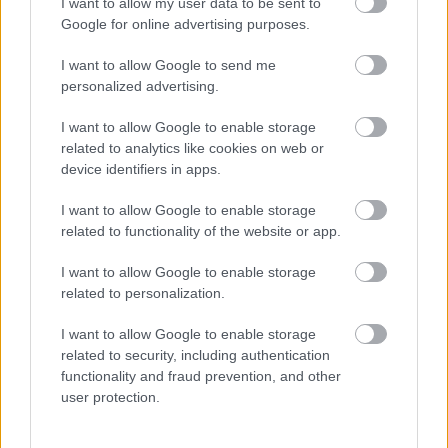
I want to allow my user data to be sent to
Google for online advertising purposes.
δεν έχουν παραπεμφθεί
με τελεσίδικο
βούλευμα ή με απευθείας κλήση για κακούργημα
I want to allow Google to send me
ή με τελεσίδικο βούλευμα για πλημμέλημα
personalized advertising.
I want to allow Google to enable storage
δεν τους έχει επιβληθεί
η παρεπόμενη ποινή
related to analytics like cookies on web or
της αποστέρησης δημόσιας θέσης ή δημόσιου ή
device identifiers in apps.
αυτοδιοικητικού αξιώματος που κατέχουν και
I want to allow Google to enable storage
δεν έχουν στερηθεί τα πολιτικά τους
related to functionality of the website or app.
δικαιώματα, για όσο χρόνο διαρκεί η στέρηση
I want to allow Google to enable storage
αυτή,
related to personalization.
δεν τελούν
υπό στερητική δικαστική
I want to allow Google to enable storage
συμπαράσταση (πλήρη ή μερική), υπό
related to security, including authentication
functionality and fraud prevention, and other
επικουρική δικαστική συμπαράσταση (πλήρη ή
user protection.
μερική) και υπό τις δύο αυτές καταστάσεις,