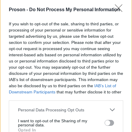
Proson -
Do Not Process My Personal Information
Δείτε
ΕΔΩ
την προκήρυξη.
If you wish to opt-out of the sale, sharing to third parties, or
processing of your personal or sensitive information for
targeted advertising by us, please use the below opt-out
section to confirm your selection. Please note that after your
ΑΣΕΠ: Πιστοποίηση Αγγλικών σε
opt-out request is processed you may continue seeing
μόνο 2 ημέρες στα χέρια σας
interest-based ads based on personal information utilized by
us or personal information disclosed to third parties prior to
your opt-out. You may separately opt-out of the further
disclosure of your personal information by third parties on the
IAB’s list of downstream participants. This information may
also be disclosed by us to third parties on the
IAB’s List of
Downstream Participants
that may further disclose it to other
ΑΣΕΠ: Εξ αποστάσεως η πιο Εύκολη
third parties.
Πιστοποίηση Υπολογιστών σε 2
Please note that this website/app uses one or more Google
Personal Data Processing Opt Outs
μέρες
services and may gather and store information including but
not limited to your visit or usage behaviour. You may click to
I want to opt-out of the Sharing of my
personal data.
grant or deny consent to Google and its third-party tags to
Opted In