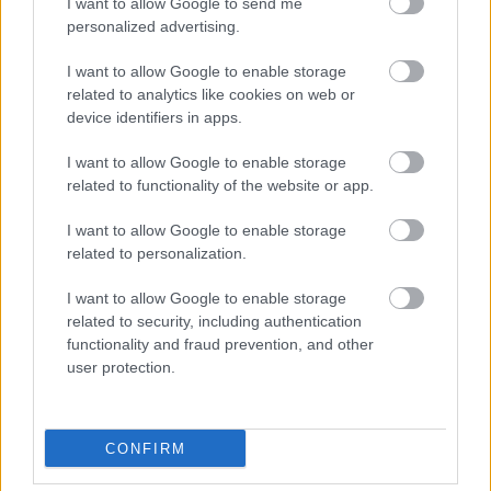
ΑΣΕΠ: Νέος γραπτός διαγωνισμός -
I want to allow Google to send me
Μόνιμοι στο υπουργείο Εξωτερικών
personalized advertising.
I want to allow Google to enable storage
related to analytics like cookies on web or
device identifiers in apps.
ΔΥΠΑ: 1.000 προσλήψεις με μισθό έως
1.250€ - Πού θα κάνετε αίτηση
I want to allow Google to enable storage
related to functionality of the website or app.
I want to allow Google to enable storage
Κατώτατος μισθός: Σενάριο για
related to personalization.
αύξηση στα 1.000 ευρώ από το 2027
I want to allow Google to enable storage
related to security, including authentication
functionality and fraud prevention, and other
user protection.
Tags
Προσλήψεις
Προσλήψεις σε Δήμους
CONFIRM