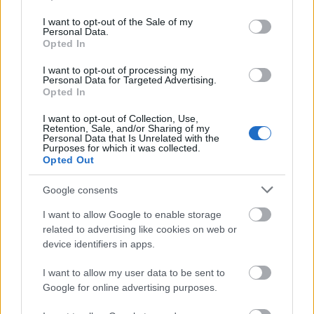
use your data for below specified purposes in below Google
consent section.
I want to opt-out of the Sale of my
Personal Data.
Μάθε πρώτος όλες τις σημαντικές
Opted In
ειδήσεις.
Βάλε το proson.gr στα αποτελέσματα
I want to opt-out of processing my
Personal Data for Targeted Advertising.
αναζήτησης της Google
Opted In
I want to opt-out of Collection, Use,
Retention, Sale, and/or Sharing of my
Personal Data that Is Unrelated with the
Purposes for which it was collected.
Opted Out
Δημοφιλείς Ειδήσεις
Google consents
I want to allow Google to enable storage
related to advertising like cookies on web or
ΑΣΕΠ: Αυτές είναι οι δύο επόμενες
device identifiers in apps.
προκηρύξεις «μαμούθ» (με μόρια)
I want to allow my user data to be sent to
Google for online advertising purposes.