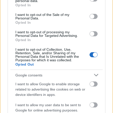
personal data.
Πιστοποίηση Υπολογιστών σε 2
grant or deny consent to Google and its third-party tags to
Opted In
use your data for below specified purposes in below Google
μέρες
consent section.
I want to opt-out of the Sale of my
Personal Data.
Opted In
I want to opt-out of processing my
Personal Data for Targeted Advertising.
Μάθε πρώτος όλες τις σημαντικές
Opted In
ειδήσεις.
I want to opt-out of Collection, Use,
Βάλε το proson.gr στα αποτελέσματα
Retention, Sale, and/or Sharing of my
Personal Data that Is Unrelated with the
αναζήτησης της Google
Purposes for which it was collected.
Opted Out
Google consents
I want to allow Google to enable storage
Δημοφιλείς Ειδήσεις
related to advertising like cookies on web or
device identifiers in apps.
I want to allow my user data to be sent to
Google for online advertising purposes.
ΕΟΠΥΥ: Επίδομα έως 150 ευρώ – Ποιοι