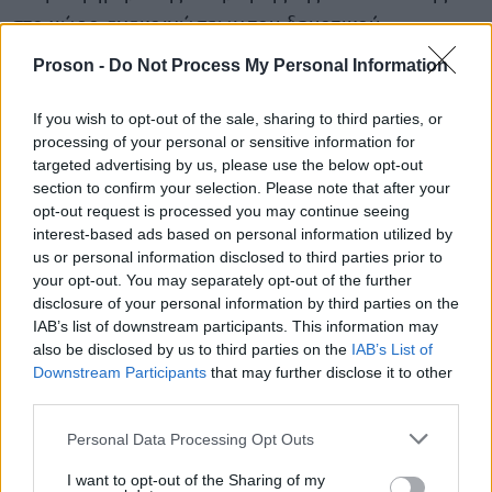
στο χώρο ανακοινώσεων του δημοτικού
δηλαδή 13 Μαΐου 2026 και έως 22
καταστήματος
Proson -
Do Not Process My Personal Information
Μαΐου 2026
.
If you wish to opt-out of the sale, sharing to third parties, or
processing of your personal or sensitive information for
Διαβάστε ολόκληρη την προκήρυξη των θέσεων
targeted advertising by us, please use the below opt-out
ΕΔΩ
εργασίας,
.
section to confirm your selection. Please note that after your
opt-out request is processed you may continue seeing
interest-based ads based on personal information utilized by
us or personal information disclosed to third parties prior to
your opt-out. You may separately opt-out of the further
ΑΣΕΠ: Πιστοποίηση Αγγλικών σε
disclosure of your personal information by third parties on the
μόνο 2 ημέρες στα χέρια σας
IAB’s list of downstream participants. This information may
also be disclosed by us to third parties on the
IAB’s List of
Downstream Participants
that may further disclose it to other
third parties.
Please note that this website/app uses one or more Google
Personal Data Processing Opt Outs
services and may gather and store information including but
ΑΣΕΠ: Εξ αποστάσεως η πιο Εύκολη
not limited to your visit or usage behaviour. You may click to
I want to opt-out of the Sharing of my