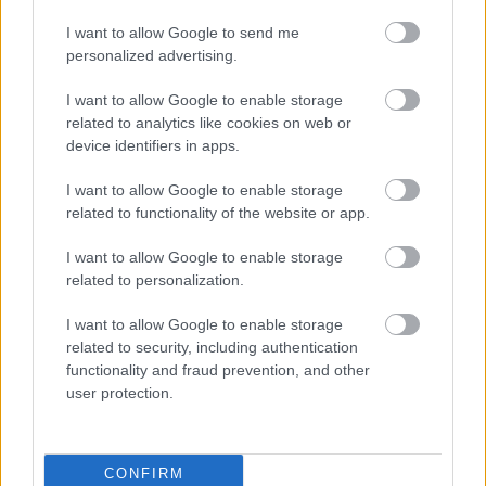
ασφαλισμένοι το δικαιούνται
I want to allow Google to send me
personalized advertising.
I want to allow Google to enable storage
Τι σημαίνει η λέξη «ρίψασπις»
related to analytics like cookies on web or
device identifiers in apps.
I want to allow Google to enable storage
Προσλήψεις σε σχολεία: 1.116 θέσεις
related to functionality of the website or app.
εργασίας με απολυτήριο γυμνασίου
I want to allow Google to enable storage
related to personalization.
I want to allow Google to enable storage
Τι σημαίνει η λέξη «ευκτός»
related to security, including authentication
functionality and fraud prevention, and other
user protection.
Tags
CONFIRM