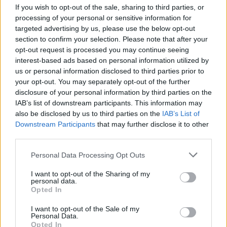
If you wish to opt-out of the sale, sharing to third parties, or
processing of your personal or sensitive information for
targeted advertising by us, please use the below opt-out
section to confirm your selection. Please note that after your
opt-out request is processed you may continue seeing
interest-based ads based on personal information utilized by
ΑΣΕΠ: Εξ αποστάσεως η πιο Εύκολη
us or personal information disclosed to third parties prior to
your opt-out. You may separately opt-out of the further
Πιστοποίηση Υπολογιστών σε 2
disclosure of your personal information by third parties on the
μέρες
IAB’s list of downstream participants. This information may
also be disclosed by us to third parties on the
IAB’s List of
Downstream Participants
that may further disclose it to other
third parties.
Please note that this website/app uses one or more Google
Personal Data Processing Opt Outs
Μάθε πρώτος όλες τις σημαντικές
services and may gather and store information including but
ειδήσεις.
not limited to your visit or usage behaviour. You may click to
I want to opt-out of the Sharing of my
Βάλε το proson.gr στα αποτελέσματα
personal data.
grant or deny consent to Google and its third-party tags to
Opted In
αναζήτησης της Google
use your data for below specified purposes in below Google
consent section.
I want to opt-out of the Sale of my
Personal Data.
Opted In