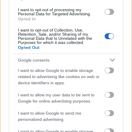
I want to opt-out of processing my
Personal Data for Targeted Advertising.
Δημοφιλείς Ειδήσεις
Opted In
I want to opt-out of Collection, Use,
Retention, Sale, and/or Sharing of my
Personal Data that Is Unrelated with the
Purposes for which it was collected.
Αυτό το επίδομα δίνει 300 ευρώ - Δεν
Opted Out
χρειάζεται αίτηση
Google consents
I want to allow Google to enable storage
Τουρισμός για Όλους 2026: Voucher
related to advertising like cookies on web or
device identifiers in apps.
έως 600 ευρώ - Ποια ΑΦΜ παίρνουν
σειρά σήμερα
I want to allow my user data to be sent to
Google for online advertising purposes.
I want to allow Google to send me
Σχολεία: 42 προσλήψεις καθαριστών
personalized advertising.
στον Δήμο Ηγουμενίτσας
I want to allow Google to enable storage