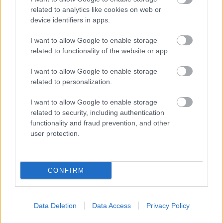
related to analytics like cookies on web or
device identifiers in apps.
ΔΥΠΑ: Ειδικό βοήθημα ανεργίας 565
I want to allow Google to enable storage
ευρώ – Ποια δικαιολογητικά
related to functionality of the website or app.
απαιτούνται
I want to allow Google to enable storage
related to personalization.
I want to allow Google to enable storage
Tags
related to security, including authentication
functionality and fraud prevention, and other
user protection.
Προσλήψεις
Προσλήψεις σε Δήμους
Θέσεις εργασίας
ΟΤΑ
Αυτοδιοίκηση
CONFIRM
Data Deletion
Data Access
Privacy Policy