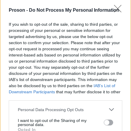
Proson -
Do Not Process My Personal Information
«
Πρόκειται για τη μεγαλύτερη δικαστική πλάνη.
Είμαι
σίγουρος ότι θα καταρρεύσει το κατηγορητήριο. Το
If you wish to opt-out of the sale, sharing to third parties, or
σημαντικότερο είναι όλοι να καταλάβουν ότι η
processing of your personal or sensitive information for
targeted advertising by us, please use the below opt-out
ελευθερία είναι το σημαντικότερο αγαθό. Ο
section to confirm your selection. Please note that after your
κρατούμενος στις φυλακές πεθαίνει κάθε μέρα»,
opt-out request is processed you may continue seeing
πρόσθεσε ο Αλέξης Κούγιας.
interest-based ads based on personal information utilized by
us or personal information disclosed to third parties prior to
your opt-out. You may separately opt-out of the further
disclosure of your personal information by third parties on the
IAB’s list of downstream participants. This information may
ΑΣΕΠ: Πιστοποίηση Αγγλικών σε
also be disclosed by us to third parties on the
IAB’s List of
μόνο 2 ημέρες στα χέρια σας
Downstream Participants
that may further disclose it to other
third parties.
Please note that this website/app uses one or more Google
Personal Data Processing Opt Outs
services and may gather and store information including but
not limited to your visit or usage behaviour. You may click to
I want to opt-out of the Sharing of my
personal data.
grant or deny consent to Google and its third-party tags to
Opted In