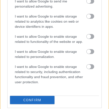
I want to allow Google to send me
Αυτό το επίδομα δίνει 300 ευρώ - Δεν
personalized advertising.
χρειάζεται αίτηση
I want to allow Google to enable storage
related to analytics like cookies on web or
device identifiers in apps.
Τουρισμός για Όλους 2026: Voucher
I want to allow Google to enable storage
έως 600 ευρώ - Ποια ΑΦΜ παίρνουν
related to functionality of the website or app.
σειρά σήμερα
I want to allow Google to enable storage
related to personalization.
ΟΠΕΚΑ: Μηνιαίο επίδομα έως 210
I want to allow Google to enable storage
ευρώ - Πώς θα τα πάρετε
related to security, including authentication
functionality and fraud prevention, and other
user protection.
ΔΥΠΑ: Ειδικό βοήθημα ανεργίας 565
ευρώ – Ποια δικαιολογητικά
CONFIRM
απαιτούνται