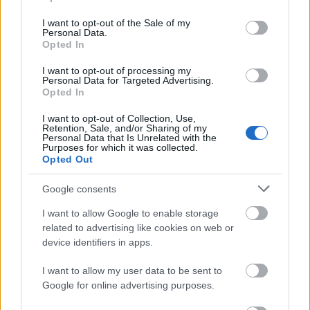
use your data for below specified purposes in below Google
ΑΣΕΠ: Εξ αποστάσεως η πιο Εύκολη
consent section.
Πιστοποίηση Υπολογιστών σε 2
I want to opt-out of the Sale of my
Personal Data.
μέρες
Opted In
I want to opt-out of processing my
Personal Data for Targeted Advertising.
Opted In
I want to opt-out of Collection, Use,
Μάθε πρώτος όλες τις σημαντικές
Retention, Sale, and/or Sharing of my
Personal Data that Is Unrelated with the
ειδήσεις.
Purposes for which it was collected.
Βάλε το proson.gr στα αποτελέσματα
Opted Out
αναζήτησης της Google
Google consents
I want to allow Google to enable storage
related to advertising like cookies on web or
device identifiers in apps.
Δημοφιλείς Ειδήσεις
I want to allow my user data to be sent to
Google for online advertising purposes.