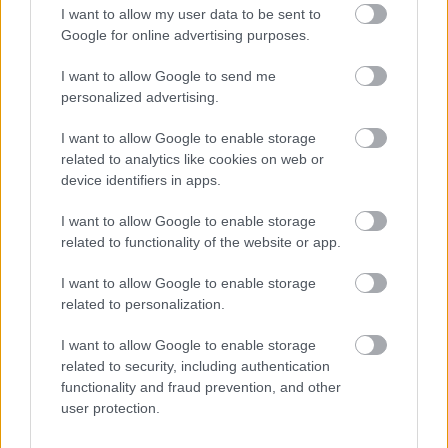
I want to allow my user data to be sent to
Google for online advertising purposes.
ΑΣΕΠ: Εξ αποστάσεως η πιο Εύκολη
Πιστοποίηση Υπολογιστών σε 2
I want to allow Google to send me
μέρες
personalized advertising.
I want to allow Google to enable storage
related to analytics like cookies on web or
device identifiers in apps.
Μάθε πρώτος όλες τις σημαντικές
I want to allow Google to enable storage
ειδήσεις.
related to functionality of the website or app.
Βάλε το proson.gr στα αποτελέσματα
I want to allow Google to enable storage
αναζήτησης της Google
related to personalization.
I want to allow Google to enable storage
related to security, including authentication
functionality and fraud prevention, and other
Δημοφιλείς Ειδήσεις
user protection.