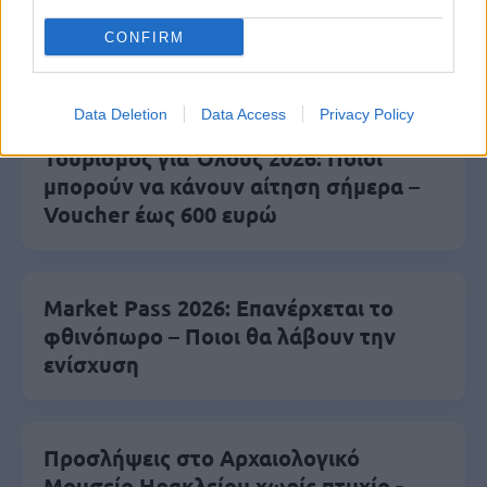
CONFIRM
Τι σημαίνει η λέξη «ευκτός»
Data Deletion
Data Access
Privacy Policy
Τουρισμός για Όλους 2026: Ποιοι
μπορούν να κάνουν αίτηση σήμερα –
Voucher έως 600 ευρώ
Market Pass 2026: Επανέρχεται το
φθινόπωρο – Ποιοι θα λάβουν την
ενίσχυση
Προσλήψεις στο Αρχαιολογικό
Μουσείο Ηρακλείου χωρίς πτυχίο -