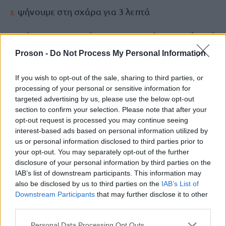
ψήνουμε στη σχάρα για 3 λεπτά
ψήνουμε στο φούρνο στους 230°C για 10 λεπτά
Proson -
Do Not Process My Personal Information
Τηρούμε τους κανόνες υγιεινής: α) πλένουμε τα
If you wish to opt-out of the sale, sharing to third parties, or
χέρια μας καλά πριν και μετά το χειρισμό ωμών
processing of your personal or sensitive information for
οστρακοειδών και β) διατηρούμε τις επιφάνειες
targeted advertising by us, please use the below opt-out
κοπής και τα οικιακά σκεύη καθαρά.
section to confirm your selection. Please note that after your
opt-out request is processed you may continue seeing
Αποφεύγουμε τη διασταυρούμενη επιμόλυνση:
interest-based ads based on personal information utilized by
us or personal information disclosed to third parties prior to
διατηρούμε τα ωμά οστρακοειδή μακριά από τα
your opt-out. You may separately opt-out of the further
φρέσκα φρούτα, λαχανικά και άλλα τρόφιμα
disclosure of your personal information by third parties on the
που καταναλώνονται ωμά ή είναι έτοιμα προς
IAB’s list of downstream participants. This information may
also be disclosed by us to third parties on the
IAB’s List of
κατανάλωση.
Downstream Participants
that may further disclose it to other
third parties.
Αποθηκεύουμε τα θαλασσινά/οστρακοειδή με
Please note that this website/app uses one or more Google
Personal Data Processing Opt Outs