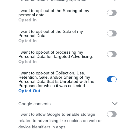
ασφάλεια. Εάν πρόκειται να καταναλωθούν
services and may gather and store information including but
εντός δύο ημερών από την αγορά τους
not limited to your visit or usage behaviour. You may click to
I want to opt-out of the Sharing of my
personal data.
συστήνεται η αποθήκευσή τους στη συντήρηση
grant or deny consent to Google and its third-party tags to
Opted In
use your data for below specified purposes in below Google
του ψυγείου. Εάν πρόκειται να καταναλωθούν
consent section.
I want to opt-out of the Sale of my
σε διάστημα μεγαλύτερο των δύο ημερών
Personal Data.
Opted In
συστήνεται η αποθήκευσή τους στην κατάψυξη
αφού τοποθετηθούν σε σακούλες τροφίμων.
I want to opt-out of processing my
Personal Data for Targeted Advertising.
Opted In
Καλή Σαρακοστή με ασφάλεια!
I want to opt-out of Collection, Use,
Retention, Sale, and/or Sharing of my
Personal Data that Is Unrelated with the
Purposes for which it was collected.
Opted Out
ΑΣΕΠ: Πιστοποίηση Αγγλικών σε
Google consents
μόνο 2 ημέρες στα χέρια σας
I want to allow Google to enable storage
related to advertising like cookies on web or
device identifiers in apps.