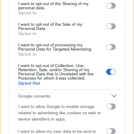
not limited to your visit or usage behaviour. You may click to
I want to opt-out of the Sharing of my
οδηγό.
personal data.
grant or deny consent to Google and its third-party tags to
Opted In
use your data for below specified purposes in below Google
consent section.
Άμεση εφαρμογή της απόφασης του υπουργείου
I want to opt-out of the Sale of my
Personal Data.
Οικονομικών (Παπανάτσιου) για την είσπραξη του
Opted In
κομίστρου.
I want to opt-out of processing my
Personal Data for Targeted Advertising.
Opted In
Απαλλαγή ή μείωση ΦΠΑ για την αγορά
I want to opt-out of Collection, Use,
επαγγελματικού αυτοκινήτου που ταξινομείται ως
Retention, Sale, and/or Sharing of my
Personal Data that Is Unrelated with the
ΕΔΧ Ταξί.
Purposes for which it was collected.
Opted Out
Κατάργηση του τέλους επιτηδεύματος.
Google consents
I want to allow Google to enable storage
Επιδοτήσεις για την αγορά όλων των τύπων
related to advertising like cookies on web or
αυτοκινήτων που ταξινομούνται ως ταξί ή αύξηση
device identifiers in apps.
στο όριο ηλικίας χαρακτηρισμού μεταχειρισμένου
I want to allow my user data to be sent to