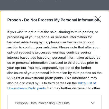
Σωστή εφαρμογή της ψηφιακής πλατφόρμας για τις
συμβάσεις των Ε.Ι.Χ. και δημιουργία μητρώου για τα
Proson -
Do Not Process My Personal Information
ενοικιαζόμενα με οδηγό. Αύξηση της ελάχιστης τιμής
σύμβασης των Ε.Ι.Χ κατά 33%.
If you wish to opt-out of the sale, sharing to third parties, or
processing of your personal or sensitive information for
targeted advertising by us, please use the below opt-out
Ξεκάθαρος και χωρίς γκρίζες ζώνες διαχωρισμός
section to confirm your selection. Please note that after your
opt-out request is processed you may continue seeing
των υπηρεσιών που παρέχει το Ταξί και το
interest-based ads based on personal information utilized by
ενοικιαζόμενο αυτοκίνητο με οδηγό. Αστική
us or personal information disclosed to third parties prior to
μεταφορά κάνουν μόνο τα ταξί. Με το ταξί ο επιβάτης
your opt-out. You may separately opt-out of the further
disclosure of your personal information by third parties on the
κάνει αστική μεταφορά. Με το Ε.Ι.Χ αγοράζει χρόνο
IAB’s list of downstream participants. This information may
για την μετακίνησή του. Η μεταφορά από ένα σημείο
also be disclosed by us to third parties on the
IAB’s List of
Α προς ένα σημείο Β είναι έργο που ανήκει στο ταξί.
Downstream Participants
that may further disclose it to other
third parties.
Καμία ανοχή σε παρερμηνείες σαν αυτές που
επιχείρησε ο πρώην υφυπουργός Μιχάλης
Please note that this website/app uses one or more Google
Personal Data Processing Opt Outs
services and may gather and store information including but
Παπαδόπουλος για να ευνοήσει τα ενοικιαζόμενα με