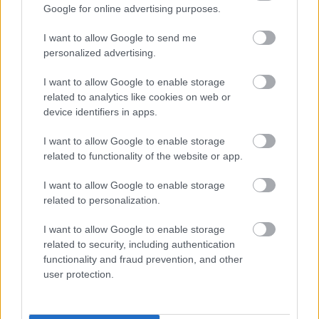
αυτοκινήτου ως ΕΔΧ από τα πέντε (5) στα οχτώ (8)
Google for online advertising purposes.
έτη.
I want to allow Google to send me
personalized advertising.
Όλα αυτά είναι ζητήματα που δεν έχουν λυθεί και
I want to allow Google to enable storage
related to analytics like cookies on web or
κρατάνε τον κλάδο αιχμάλωτο στην στασιμότητα. Για
device identifiers in apps.
το προεδρείο, η αδιαφορία της κυβέρνησης, είναι
αιτία πολέμου. Το Διοικητικό Συμβούλιο του ΣΑΤΑ
I want to allow Google to enable storage
related to functionality of the website or app.
αποφάσισε στην χθεσινή του συνεδρίαση ότι δεν
υπάρχει χρόνος για χάσιμο.
I want to allow Google to enable storage
related to personalization.
Ο αγώνας είναι ο μόνος δρόμος. Στις 27 και 28
I want to allow Google to enable storage
Φεβρουαρίου τα ταξί της Αθήνας απεργούν. Εκτός
related to security, including authentication
functionality and fraud prevention, and other
από την Γενική Συνέλευση για την εναρμόνιση του
user protection.
καταστατικού μας με όσα ορίζει η νομοθεσία,
προγραμματίζουμε συγκέντρωση και πορεία