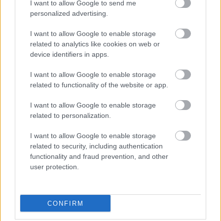
I want to allow Google to send me
Μάθε πρώτος όλες τις σημαντικές
personalized advertising.
ειδήσεις.
I want to allow Google to enable storage
Βάλε το proson.gr στα αποτελέσματα
related to analytics like cookies on web or
αναζήτησης της Google
device identifiers in apps.
I want to allow Google to enable storage
related to functionality of the website or app.
I want to allow Google to enable storage
Δημοφιλείς Ειδήσεις
related to personalization.
I want to allow Google to enable storage
related to security, including authentication
ΟΠΕΚΑ: Μηνιαίο επίδομα έως 210
functionality and fraud prevention, and other
ευρώ - Πώς θα τα πάρετε
user protection.
CONFIRM
Τι σημαίνει η λέξη «σιγαλός»