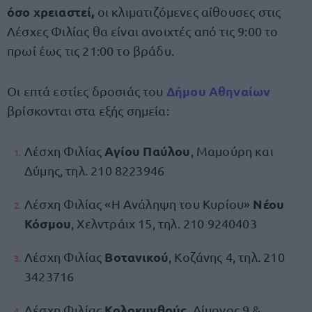
όσο χρειαστεί,
οι κλιματιζόμενες αίθουσες στις
Λέσχες Φιλίας θα είναι ανοιχτές από τις 9:00 το
πρωί έως τις 21:00 το βράδυ.
Δήμου Αθηναίων
Οι επτά εστίες δροσιάς του
βρίσκονται στα εξής σημεία:
Αγίου Παύλου
Λέσχη Φιλίας
, Μαμούρη και
Δύμης, τηλ. 210 8223946
Νέου
Λέσχη Φιλίας «Η Ανάληψη του Κυρίου»
Κόσμου
, Χελντράιχ 15, τηλ. 210 9240403
Βοτανικού
Λέσχη Φιλίας
, Κοζάνης 4, τηλ. 210
3423716
Κολοκυνθούς,
Λέσχη Φιλίας
Αίμονος 9 &