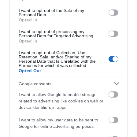
προγραμμάτων και στις επτά δημοτικές κοινότητες.
use your data for below specified purposes in below Google
consent section.
I want to opt-out of the Sale of my
Personal Data.
Opted In
I want to opt-out of processing my
Personal Data for Targeted Advertising.
ΑΣΕΠ: Πιστοποίηση Αγγλικών σε
Opted In
μόνο 2 ημέρες στα χέρια σας
I want to opt-out of Collection, Use,
Retention, Sale, and/or Sharing of my
Personal Data that Is Unrelated with the
Purposes for which it was collected.
Opted Out
Google consents
ΑΣΕΠ: Εξ αποστάσεως η πιο Εύκολη
I want to allow Google to enable storage
Πιστοποίηση Υπολογιστών σε 2
related to advertising like cookies on web or
device identifiers in apps.
μέρες
I want to allow my user data to be sent to
Google for online advertising purposes.