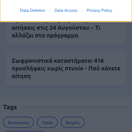
Data Deletion
Data Access
Privacy Policy
Προσωπικός Βοηθός: Ανοίγουν οι
αιτήσεις στις 24 Αυγούστου – Τι
αλλάζει στο πρόγραμμα
Σωφρονιστικά καταστήματα: 416
προσλήψεις χωρίς πτυχίο - Πού κάνετε
αίτηση
Tags
Καύσωνας
Υγεία
Καιρός