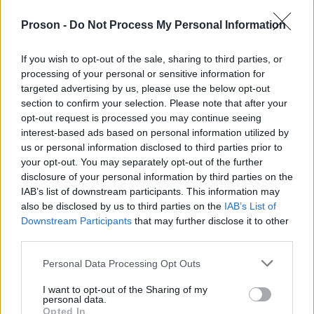
βάρδιες προσφέροντας στους άστεγους της πόλης
πλήρη γεύματα, μπουκαλάκια με δροσερό νερό,
Proson -
Do Not Process My Personal Information
καφέ και ένα kit προστασίας με είδη πρώτης
If you wish to opt-out of the sale, sharing to third parties, or
ανάγκης. Επιπλέον, η δημοτική αστυνομία θα
processing of your personal or sensitive information for
ελέγχει με drones τις περιοχές πρασίνου της
targeted advertising by us, please use the below opt-out
Αθήνας, προκειμένου να ενημερώσει την
section to confirm your selection. Please note that after your
opt-out request is processed you may continue seeing
πυροσβεστική όπου κριθεί αναγκαίο.
interest-based ads based on personal information utilized by
us or personal information disclosed to third parties prior to
Για τα αδέσποτα ζώα, η Αστική Πανίδα του δήμου
your opt-out. You may separately opt-out of the further
disclosure of your personal information by third parties on the
Αθηναίων έχει τοποθετήσει περισσότερες από 150
IAB’s list of downstream participants. This information may
ποτίστρες στις γειτονιές της πόλης. Τέλος, για
also be disclosed by us to third parties on the
IAB’s List of
λόγους υγιεινής και ασφάλειας, η δημοτική Αρχή
Downstream Participants
that may further disclose it to other
third parties.
να μη
κάνει έκκληση σε πολίτες και επιχειρήσεις,
βγάζουν τα απορρίμματά τους στους κάδους
Please note that this website/app uses one or more Google
Personal Data Processing Opt Outs
services and may gather and store information including but
μεταξύ των ωρών 11 π.μ. και 5 μ.μ., καθώς βάσει
not limited to your visit or usage behaviour. You may click to
I want to opt-out of the Sharing of my
εγκυκλίων,
κρίνεται αναγκαία η τροποποίηση των
personal data.
grant or deny consent to Google and its third-party tags to
Opted In