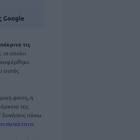
ς Google
επέκρινε τις
 οι οποίοι
Αναφέρθηκε
ι αυτός
σμική φάση, η
ιάρκεια της
7 δονήσεις πάνω
σεισμικότητα
.