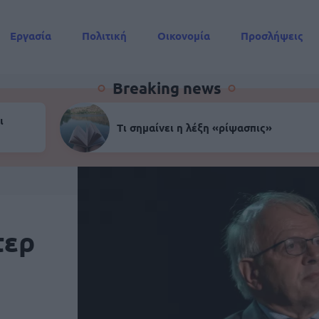
Εργασία
Πολιτική
Οικονομία
Προσλήψεις
Συντάξεις
Breaking news
ι
Τι σημαίνει η λέξη «ρίψασπις»
τερ