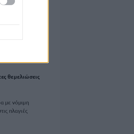
ι πλημμυρίζει
ειακά και
ι καμμία σχέση
ώθουν ασφάλεια
μικές δονήσεις.
ες θεμελιώσεις
α με νόμιμη
τις πλαγιές