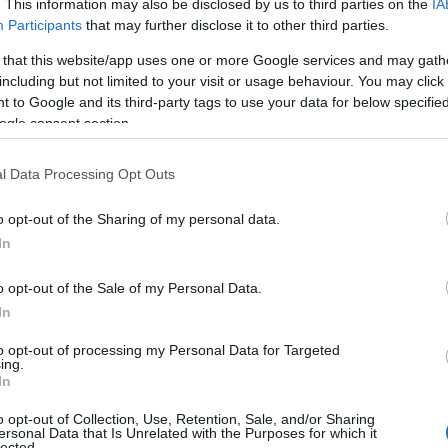
. This information may also be disclosed by us to third parties on the
IA
τοπικοί
άρχοντες
αι λίγο αργότερα διάφοροι
«
» που π
Participants
that may further disclose it to other third parties.
 ότι χορεύουν ευχάριστα με τους ρυθμούς του Εγκέ
 that this website/app uses one or more Google services and may gath
including but not limited to your visit or usage behaviour. You may click 
ατε και το Γεωδυναμικό
, τον κατ εξοχήν φορέα παρακ
 to Google and its third-party tags to use your data for below specifi
ogle consent section.
ης χώρας στη σύσκεψη;).
l Data Processing Opt Outs
τι και οι τρεις συνάδελφοι που μίλησαν ήταν εξαιρετ
ημονική τους γνώση και οφείλω να τους συγχαρώ. Είνα
o opt-out of the Sharing of my personal data.
ς γνωστοί και ότι καλύτερο έχουμε στη χώρα μας ΚΑΙ
In
o opt-out of the Sale of my Personal Data.
ύσκεψη μου έκανε τη χειρίστη εντύπωση που επέβαλα
In
οσβεστικής, του στρατού και των ΕΜΑΚ (αυτά που είνα
to opt-out of processing my Personal Data for Targeted
 με τον Εγκέλαδο) το ρόλο της γλάστρας. Δεν τους α
ing.
In
o opt-out of Collection, Use, Retention, Sale, and/or Sharing
ersonal Data that Is Unrelated with the Purposes for which it
ΠΡΟΣΕ
οιμίζουμε το κόσμο, η κατά μεγάλη πιθανότατα
lected.