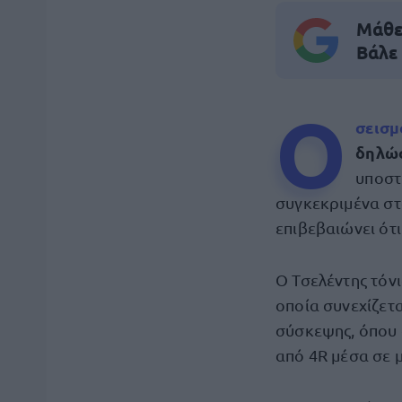
Μάθε 
Βάλε
Ο
σεισμ
δηλώ
υποστ
συγκεκριμένα στο
επιβεβαιώνει ότι
Ο Τσελέντης τόνι
οποία συνεχίζετα
σύσκεψης, όπου 
από 4R μέσα σε μ