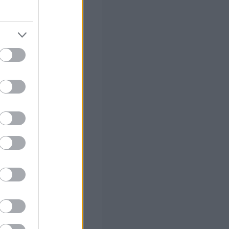
καμμία ύφεση
.
ικότητα έγιναν 7
ύρω στο 6 αλλά
ά και το
ου ανάρτηση
ΔΕΝ
α πεντάρια
υπάρχει
τι
αναμενόμενο
λόγο» να λέει
θεσαν το