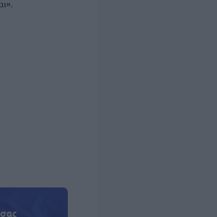
αι».
 σας