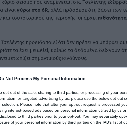
κύριο σεισμό που αναμένεται, ο κ. Τσελέντης εξέφρασ
γύρω στο 6R
α είναι
, αλλά πρόσθεσε ότι, βάσει των 
πιθανότητα
 και του ιστορικού της περιοχής, υπάρχει
 Τσελέντης προειδοποιεί ότι δεν πρέπει να υπάρχει αυ
ιότητα έχει μειωθεί, καθώς τα δεδομένα δείχνουν ότ
ντιμετωπίζει σημαντικούς κινδύνους.
νάρτησή του
Do Not Process My Personal Information
Σαντορίνη
ζάνη – τι Χαβάη τι
, πολεοδομική τάξη η μια
to opt-out of the sale, sharing to third parties, or processing of your per
formation for targeted advertising by us, please use the below opt-out s
r selection. Please note that after your opt-out request is processed y
eing interest-based ads based on personal information utilized by us or
ουδόλως
ήμαστε καλύτερα
ω
2 επιβεβαιώνεται ότι
«
»
disclosed to third parties prior to your opt-out. You may separately opt-
losure of your personal information by third parties on the IAB’s list of
υ άκουσα χθες να διατυμπανίζουν ο Πρωθυπουργός 