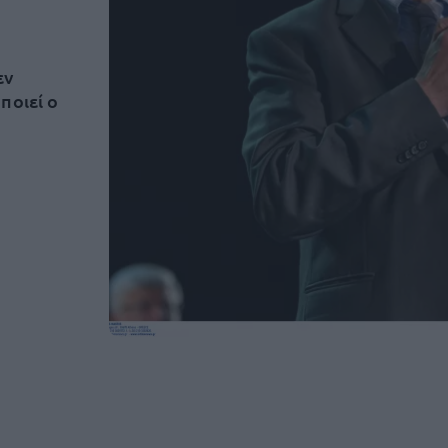
εν
ποιεί ο