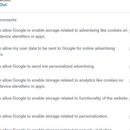
Out
μάλιστα με πιο έντονους ρυθμούς
Εγώ δε βλέπω 
αι
.
 τα έλεγαν αυτά ότι πάμε καλύτερα ως πρις την σεισμ
consents
από 4R ΜΕΣΑ ΣΕ ΜΙΑ ΩΡΑ!
o allow Google to enable storage related to advertising like cookies on
evice identifiers in apps.
ΕΥΧΟΜΑΙ να είναι γ
στο μέγεθος του κυρίως σεισμού
 οποία χαρακτηρίζεται από τα τεκτονικά χαρακτηριστικ
o allow my user data to be sent to Google for online advertising
s.
μπορεί να είναι της τάξης του 7
ριοχής
. Στη χθεσινή μ
αθέτω τα link) σας απέδειξα ότι με τα τεσσάρια και τ
to allow Google to send me personalized advertising.
σεισμικό δυναμικό
της ρηξιγενούς ζώνης.
o allow Google to enable storage related to analytics like cookies on
evice identifiers in apps.
 επιστήμονες συμφωνούν με τις αρχικές απόψεις μου ό
ειακής και σεισμικής δράσης
και ότι ανεβάζουν το 
o allow Google to enable storage related to functionality of the website
 από το 5 που έλεγαν αρχικά.
o allow Google to enable storage related to personalization.
τήρησα χθες κάποιον «φιρμάτο Ακαδημαϊκό τσουναμο
, όταν ο Οικονόμου και ο Παυλοπούλος στο SKY του έ
o allow Google to enable storage related to security, including