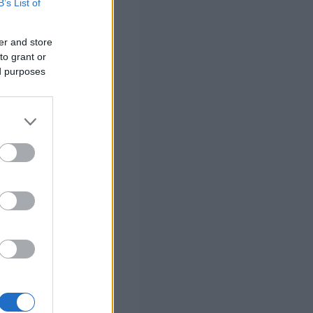
B’s List of
ροχθές μας
λαδου…
er and store
to grant or
ολούθησης της
ed purposes
ικοί και φάνηκε
ι όλοι φίλοι μου
 ΤΟ ΕΝΝΟΩ.
ν στα άξια
ι στη πρώτη
πεύθυναν καν το
ΙΣΜΙΚΗ φάση