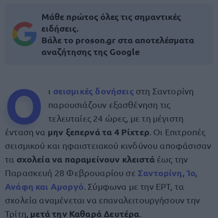
Μάθε πρώτος όλες τις σημαντικές
ειδήσεις.
Βάλε το proson.gr στα αποτελέσματα
αναζήτησης της Google
Ο
σεισμικές δονήσεις
ι
στη Σαντορίνη
παρουσιάζουν εξασθένηση τις
τελευταίες 24 ώρες, με τη μέγιστη
μην ξεπερνά τα 4 Ρίχτερ
ένταση να
. Οι Επιτροπές
σεισμικού και ηφαιστειακού κινδύνου αποφάσισαν
σχολεία να παραμείνουν κλειστά
τα
έως την
Σαντορίνη, Ίο,
Παρασκευή 28 Φεβρουαρίου σε
Ανάφη και Αμοργό
. Σύμφωνα με την ΕΡΤ, τα
σχολεία αναμένεται να επαναλειτουργήσουν την
μετά την Καθαρά Δευτέρα
Τρίτη,
.