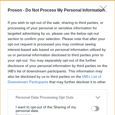
Καλδέρα.
Proson -
Do Not Process My Personal Information
»Πρέπει όλοι να δώσουμε στο κόσμο να καταλάβει
If you wish to opt-out of the sale, sharing to third parties, or
processing of your personal or sensitive information for
ότι αν τηρεί τα μέτρα που πρότειναν οι επιτροπές
targeted advertising by us, please use the below opt-out
δεν έχουν κανένα πρόβλημα και να καταβληθεί
section to confirm your selection. Please note that after your
προσπάθεια να μην χαθεί η σαιζόν. ΟΠΩΣ ΠΑΝΤΑ
opt-out request is processed you may continue seeing
interest-based ads based on personal information utilized by
ΜΗΝ ΕΠΑΝΑΠΑΥΕΣΤΕ ΚΑΙ ΝΑ ΠΡΟΣΕΧΕΤΕ
ΛΕΩ
,
us or personal information disclosed to third parties prior to
ΔΕΝ ΕΧΟΥΜΕ ΤΕΛΕΙΩΣΕΙ ΑΚΟΜΑ
», συνεχίζει
your opt-out. You may separately opt-out of the further
μεταξύ άλλων.
disclosure of your personal information by third parties on the
IAB’s list of downstream participants. This information may
also be disclosed by us to third parties on the
IAB’s List of
Downstream Participants
that may further disclose it to other
third parties.
Please note that this website/app uses one or more Google
Personal Data Processing Opt Outs
services and may gather and store information including but
not limited to your visit or usage behaviour. You may click to
I want to opt-out of the Sharing of my
personal data.
grant or deny consent to Google and its third-party tags to
Opted In