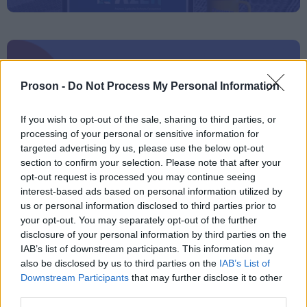
ΑΣΕΠ: Εξ αποστάσεως η πιο Εύκολη
Proson -
Do Not Process My Personal Information
Πιστοποίηση Υπολογιστών σε 2
μέρες
If you wish to opt-out of the sale, sharing to third parties, or
processing of your personal or sensitive information for
targeted advertising by us, please use the below opt-out
section to confirm your selection. Please note that after your
opt-out request is processed you may continue seeing
interest-based ads based on personal information utilized by
Μάθε πρώτος όλες τις σημαντικές
us or personal information disclosed to third parties prior to
ειδήσεις.
your opt-out. You may separately opt-out of the further
Βάλε το proson.gr στα αποτελέσματα
disclosure of your personal information by third parties on the
αναζήτησης της Google
IAB’s list of downstream participants. This information may
also be disclosed by us to third parties on the
IAB’s List of
Downstream Participants
that may further disclose it to other
third parties.