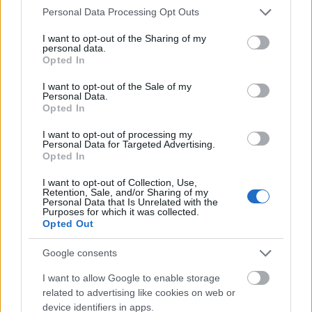
Please note that this website/app uses one or more Google
Personal Data Processing Opt Outs
Δημοφιλείς Ειδήσεις
services and may gather and store information including but
not limited to your visit or usage behaviour. You may click to
I want to opt-out of the Sharing of my
personal data.
grant or deny consent to Google and its third-party tags to
Opted In
use your data for below specified purposes in below Google
ΑΣΕΠ: Αυτές είναι οι δύο επόμενες
consent section.
I want to opt-out of the Sale of my
Personal Data.
προκηρύξεις «μαμούθ» (με μόρια)
Opted In
I want to opt-out of processing my
Personal Data for Targeted Advertising.
Opted In
Αλλάζουν τα χαρτονομίσματα ευρώ –
Οριστικά εκτός το 500ευρο
I want to opt-out of Collection, Use,
Retention, Sale, and/or Sharing of my
Personal Data that Is Unrelated with the
Purposes for which it was collected.
Opted Out
ΑΣΕΠ: Νέος γραπτός διαγωνισμός -
Google consents
Μόνιμοι στο υπουργείο Εξωτερικών
I want to allow Google to enable storage
related to advertising like cookies on web or
device identifiers in apps.