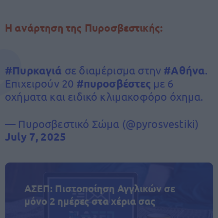
Η ανάρτηση της Πυροσβεστικής:
#Πυρκαγιά
σε διαμέρισμα στην
#Αθήνα
.
Επιχειρούν 20
#πυροσβέστες
με 6
οχήματα και ειδικό κλιμακοφόρο όχημα.
— Πυροσβεστικό Σώμα (@pyrosvestiki)
July 7, 2025
ΑΣΕΠ: Πιστοποίηση Αγγλικών σε
μόνο 2 ημέρες στα χέρια σας