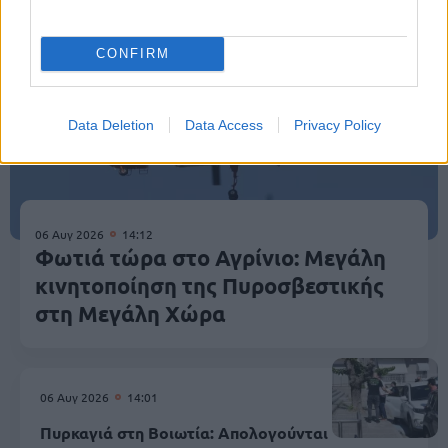
CONFIRM
Data Deletion
Data Access
Privacy Policy
06 Αυγ 2026
14:12
Φωτιά τώρα στο Αγρίνιο: Μεγάλη
κινητοποίηση της Πυροσβεστικής
στη Μεγάλη Χώρα
06 Αυγ 2026
14:01
Πυρκαγιά στη Βοιωτία: Απολογούνται