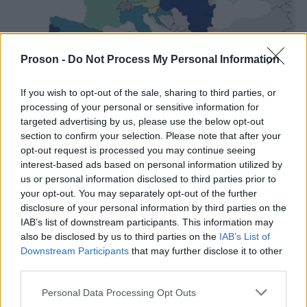
Proson -
Do Not Process My Personal Information
If you wish to opt-out of the sale, sharing to third parties, or
eurostat
processing of your personal or sensitive information for
targeted advertising by us, please use the below opt-out
section to confirm your selection. Please note that after your
opt-out request is processed you may continue seeing
interest-based ads based on personal information utilized by
us or personal information disclosed to third parties prior to
ΑΣΕΠ: Πιστοποίηση Αγγλικών σε
your opt-out. You may separately opt-out of the further
disclosure of your personal information by third parties on the
μόνο 2 ημέρες στα χέρια σας
IAB’s list of downstream participants. This information may
also be disclosed by us to third parties on the
IAB’s List of
Downstream Participants
that may further disclose it to other
third parties.
Please note that this website/app uses one or more Google
Personal Data Processing Opt Outs
services and may gather and store information including but