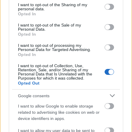
ΑΣΕΠ: Εξ αποστάσεως η πιο Εύκολη
not limited to your visit or usage behaviour. You may click to
I want to opt-out of the Sharing of my
Πιστοποίηση Υπολογιστών σε 2
personal data.
grant or deny consent to Google and its third-party tags to
Opted In
μέρες
use your data for below specified purposes in below Google
consent section.
I want to opt-out of the Sale of my
Personal Data.
Opted In
I want to opt-out of processing my
Personal Data for Targeted Advertising.
Μάθε πρώτος όλες τις σημαντικές
Opted In
ειδήσεις.
I want to opt-out of Collection, Use,
Βάλε το proson.gr στα αποτελέσματα
Retention, Sale, and/or Sharing of my
αναζήτησης της Google
Personal Data that Is Unrelated with the
Purposes for which it was collected.
Opted Out
Google consents
I want to allow Google to enable storage
Δημοφιλείς Ειδήσεις
related to advertising like cookies on web or
device identifiers in apps.
I want to allow my user data to be sent to