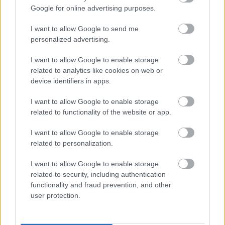
Τι σημαίνει η λέξη «ευκτός»
Google for online advertising purposes.
I want to allow Google to send me
personalized advertising.
Τουρισμός για Όλους 2026: Ποιοι
I want to allow Google to enable storage
μπορούν να κάνουν αίτηση σήμερα –
related to analytics like cookies on web or
Voucher έως 600 ευρώ
device identifiers in apps.
I want to allow Google to enable storage
related to functionality of the website or app.
ΑΣΕΠ: Δύο νέοι γραπτοί διαγωνισμοί
I want to allow Google to enable storage
για διορισμούς στο Δημόσιο
related to personalization.
I want to allow Google to enable storage
related to security, including authentication
Προσλήψεις στο Αρχαιολογικό
functionality and fraud prevention, and other
Μουσείο Ηρακλείου χωρίς πτυχίο -
user protection.
Πότε λήγουν οι αιτήσεις