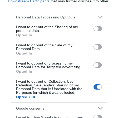
Downstream Participants
that may further disclose it to other
- Στοιχεία συζύγου, εφόσον υπάρχει (ΑΦΜ, ΑΜΚΑ,
third parties.
Όνομα, Επίθετο)
Please note that this website/app uses one or more Google
Personal Data Processing Opt Outs
services and may gather and store information including but
not limited to your visit or usage behaviour. You may click to
I want to opt-out of the Sharing of my
- Στοιχεία Κύριας Κατοικίας (Διεύθυνση,
personal data.
grant or deny consent to Google and its third-party tags to
Opted In
Ταχυδρομικός Κώδικας [ΤΚ])
use your data for below specified purposes in below Google
consent section.
I want to opt-out of the Sale of my
Personal Data.
Αριθμός Κινητού Τηλεφώνου
Opted In
I want to opt-out of processing my
Διεύθυνση Ηλεκτρονικού Ταχυδρομείου
Personal Data for Targeted Advertising.
Opted In
Συνεργαζόμενο Χρηματοπιστωτικό Ίδρυμα
I want to opt-out of Collection, Use,
Retention, Sale, and/or Sharing of my
Personal Data that Is Unrelated with the
Προορισμός
Purposes for which it was collected.
Opted Out
Φάσεις Προγράμματος
Google consents
I want to allow Google to enable storage