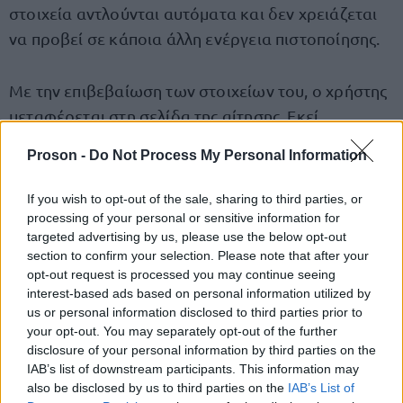
στοιχεία αντλούνται αυτόματα και δεν χρειάζεται
να προβεί σε κάποια άλλη ενέργεια πιστοποίησης.
Με την επιβεβαίωση των στοιχείων του, ο χρήστης
μεταφέρεται στη σελίδα της αίτησης. Εκεί
εμφανίζονται τα εξής στοιχεία:
Proson -
Do Not Process My Personal Information
ΑΦΜ δικαιούχου
If you wish to opt-out of the sale, sharing to third parties, or
processing of your personal or sensitive information for
Όνομα δικαιούχου
targeted advertising by us, please use the below opt-out
section to confirm your selection. Please note that after your
opt-out request is processed you may continue seeing
Επίθετο δικαιούχου
interest-based ads based on personal information utilized by
us or personal information disclosed to third parties prior to
Οικογενειακή κατάσταση (Ωφελούμενοι)
your opt-out. You may separately opt-out of the further
disclosure of your personal information by third parties on the
IAB’s list of downstream participants. This information may
- Στοιχεία υπόχρεου (ΑΦΜ, ΑΜΚΑ, Όνομα, Επίθετο)
also be disclosed by us to third parties on the
IAB’s List of