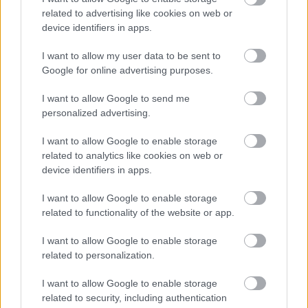
αποθήκευση της αίτησης
Με την
, ο χρήστης
related to advertising like cookies on web or
λαμβάνει στο κινητό του ένα SMS με έναν μοναδικό
device identifiers in apps.
κωδικό, για την επιβεβαίωση του κινητού του
I want to allow my user data to be sent to
τηλεφώνου.
Google for online advertising purposes.
I want to allow Google to send me
Πώς θα κάνετε αίτηση μέσω ΚΕΠ
personalized advertising.
δικαιούχοι
δυνατότητα
Οι
έχουν, επίσης, τη
να
I want to allow Google to enable storage
Κέντρα Εξυπηρέτησης
υποβάλλει αίτηση και στα
related to analytics like cookies on web or
device identifiers in apps.
Πολιτών (ΚΕΠ)
αρμόδιο υπάλληλο ΚΕΠ
, με τον
να
καταχωρίζει τα στοιχεία επικοινωνίας του
I want to allow Google to enable storage
related to functionality of the website or app.
δικαιούχου και ειδικότερα τη διεύθυνση
ηλεκτρονικού ταχυδρομείου και τον αριθμό του
I want to allow Google to enable storage
κινητού τηλεφώνου, ο οποίος αριθμός κινητού
related to personalization.
τηλεφώνου στη συνέχεια πρέπει να πιστοποιηθεί.
I want to allow Google to enable storage
related to security, including authentication