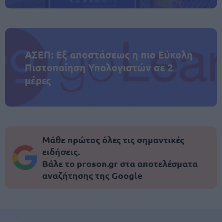
ΑΣΕΠ: Εξ αποστάσεως η πιο Εύκολη
Πιστοποίηση Υπολογιστών σε 2
μέρες
Μάθε πρώτος όλες τις σημαντικές
ειδήσεις.
Βάλε το proson.gr στα αποτελέσματα
αναζήτησης της Google