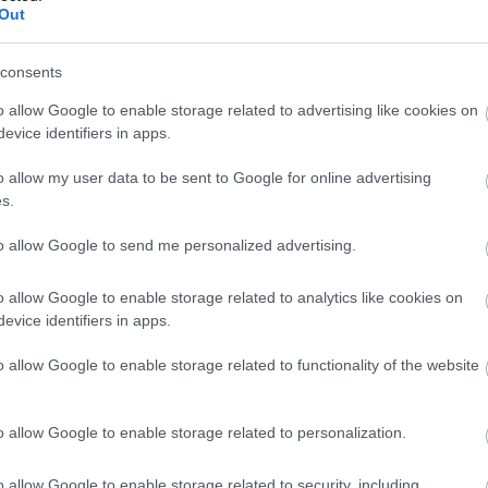
Out
consents
o allow Google to enable storage related to advertising like cookies on
evice identifiers in apps.
πρώτος όλες τις σημαντικές ειδήσεις.
o allow my user data to be sent to Google for online advertising
 το proson.gr στα αποτελέσματα αναζήτησης τη
s.
to allow Google to send me personalized advertising.
o allow Google to enable storage related to analytics like cookies on
είς Ειδήσεις
evice identifiers in apps.
o allow Google to enable storage related to functionality of the website
ίδομα δίνει 300 ευρώ - Δεν χρειάζεται αίτηση
o allow Google to enable storage related to personalization.
o allow Google to enable storage related to security, including