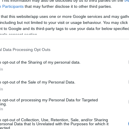
ική έρευνα. Στο δικαστήριο δεν παρέστη και εκπροσω
. This information may also be disclosed by us to third parties on the
IA
Participants
that may further disclose it to other third parties.
ικηγόρους του, μέσω των οποίων αρνήθηκε την κατηγ
α σκευωρίας.
 that this website/app uses one or more Google services and may gath
including but not limited to your visit or usage behaviour. You may click 
 to Google and its third-party tags to use your data for below specifi
Πλημμελειοδικείου
φαση του
αθωώθηκαν δύο συνάδε
ogle consent section.
ατηγορούμενοι στο πλαίσιο της ίδιας έρευνας- ο πρώτ
ι ο δεύτερος για αντιποίηση άσκησης δημόσιας υπηρε
l Data Processing Opt Outs
o opt-out of the Sharing of my personal data.
In
o opt-out of the Sale of my Personal Data.
τοποίηση Αγγλικών σε μόνο 2 ημέρες στα χέρια
In
to opt-out of processing my Personal Data for Targeted
ing.
In
o opt-out of Collection, Use, Retention, Sale, and/or Sharing
ersonal Data that Is Unrelated with the Purposes for which it
αποστάσεως η πιο Εύκολη Πιστοποίηση Υπολογι
lected.