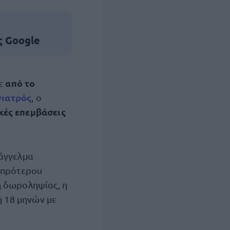
ς Google
από το
κε
γιατρός
, ο
κές επεμβάσεις
πάγγελμα
υ πρότερου
η δωροληψίας, η
ή 18 μηνών με