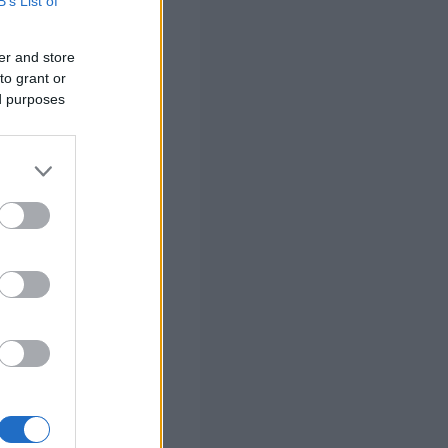
πήθηκε από τους
B’s List of
ορία,
er and store
to grant or
ed purposes
λφοι του που
ος για συνέργεια
σίας.
 σας
στών σε 2