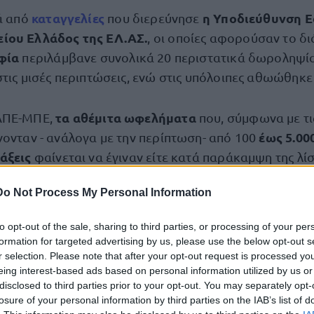
καταγγελίες
η Υποδιεύθυνση 
ά από
που διερεύνησε
ίου Ελλάδος της ΕΛ.ΑΣ.
, οι οποίες αφορούσαν το δ
φία
περιλάμβανε συνολικά 20 περιστατικά δωροληψίας
τις μισές περιπτώσεις, ενώ στις υπόλοιπες αθωώθηκε 
τα αθέμιτα ωφελήματα
ΑΠΕ-ΜΠΕ,
που, σύμφωνα με τ
έως 5.00
νονταν - ανάλογα με την περίπτωση- από 100
άξεις
φαίνεται να έγιναν είτε κατά παράκαμψη της λί
γής στα επείγοντα περιστατικά ή στα εξωτερικά ιατρε
Do Not Process My Personal Information
to opt-out of the sale, sharing to third parties, or processing of your per
σεις αυτές είχαν παραπεμφθεί σε δίκη και αθωώθηκα
formation for targeted advertising by us, please use the below opt-out s
 για δωροδοκία υπαλλήλου.
r selection. Please note that after your opt-out request is processed y
eing interest-based ads based on personal information utilized by us or
disclosed to third parties prior to your opt-out. You may separately opt-
τα πανεπιστημιακά του καθήκο
απομακρύνθηκε από
losure of your personal information by third parties on the IAB’s list of