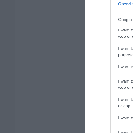
Opted 
μέρες
Google 
I want t
web or d
Μάθε 
I want t
Βάλε
purpose
I want 
I want t
Δημοφιλ
web or d
I want t
or app.
Αυτό το επ
I want t
I want t