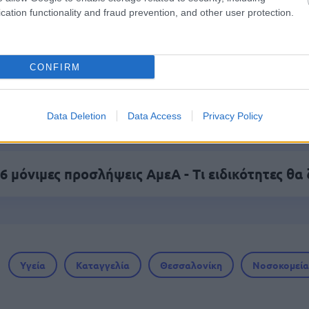
cation functionality and fraud prevention, and other user protection.
 για Όλους 2026: Voucher έως 600 ευρώ - Ποι
σειρά σήμερα
CONFIRM
ικό βοήθημα ανεργίας 565 ευρώ – Ποια δικαιολο
αι
Data Deletion
Data Access
Privacy Policy
6 μόνιμες προσλήψεις ΑμεΑ - Τι ειδικότητες θα
Υγεία
Καταγγελία
Θεσσαλονίκη
Νοσοκομεία