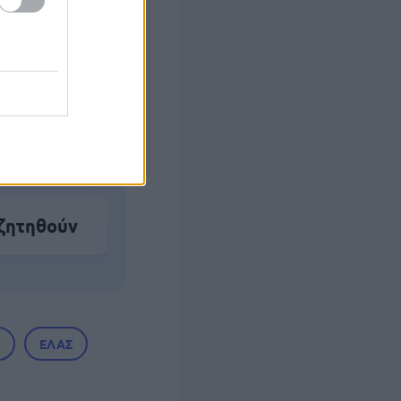
α ΑΦΜ
γητικά
 ζητηθούν
ΕΛΑΣ