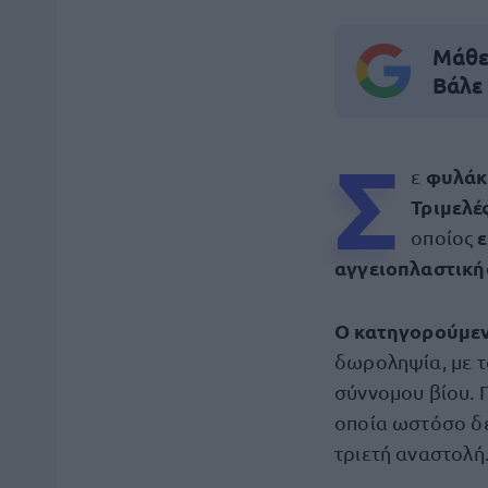
Μάθε 
Βάλε
Σ
φυλάκ
ε
Τριμελέ
οποίος
αγγειοπλαστική
Ο κατηγορούμε
δωροληψία, με τ
σύννομου βίου. 
οποία ωστόσο δεν
τριετή αναστολή