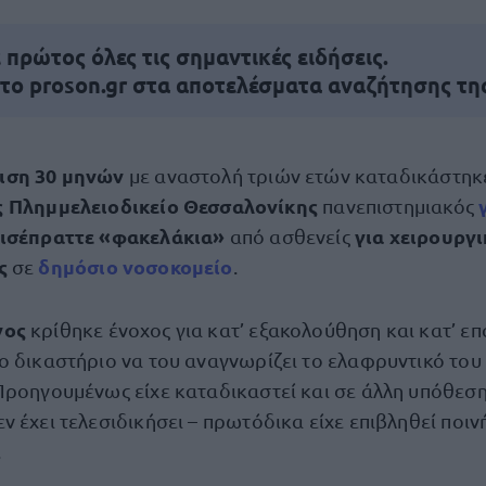
πρώτος όλες τις σημαντικές ειδήσεις.
 το proson.gr στα αποτελέσματα αναζήτησης τη
ιση 30 μηνών
με αναστολή τριών ετών καταδικάστη
ς Πλημμελειοδικείο Θεσσαλονίκης
πανεπιστημιακός
εισέπραττε «φακελάκια»
για χειρουργι
από ασθενείς
ς
δημόσιο νοσοκομείο
σε
.
νος
κρίθηκε ένοχος για κατ’ εξακολούθηση και κατ’ ε
ο δικαστήριο να του αναγνωρίζει το ελαφρυντικό το
Προηγουμένως είχε καταδικαστεί και σε άλλη υπόθεσ
 έχει τελεσιδικήσει – πρωτόδικα είχε επιβληθεί ποιν
.