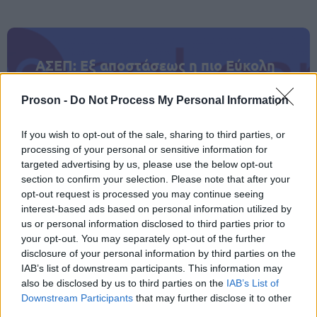
ΑΣΕΠ: Εξ αποστάσεως η πιο Εύκολη
Πιστοποίηση Υπολογιστών σε 2
μέρες
Proson -
Do Not Process My Personal Information
If you wish to opt-out of the sale, sharing to third parties, or
processing of your personal or sensitive information for
targeted advertising by us, please use the below opt-out
section to confirm your selection. Please note that after your
Μάθε πρώτος όλες τις σημαντικές
opt-out request is processed you may continue seeing
ειδήσεις.
interest-based ads based on personal information utilized by
Βάλε το proson.gr στα αποτελέσματα
us or personal information disclosed to third parties prior to
αναζήτησης της Google
your opt-out. You may separately opt-out of the further
disclosure of your personal information by third parties on the
IAB’s list of downstream participants. This information may
also be disclosed by us to third parties on the
IAB’s List of
Downstream Participants
that may further disclose it to other
third parties.