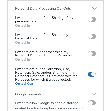
Δημοφιλείς Ειδήσεις
Please note that this website/app uses one or more Google
Personal Data Processing Opt Outs
services and may gather and store information including but
not limited to your visit or usage behaviour. You may click to
I want to opt-out of the Sharing of my
personal data.
grant or deny consent to Google and its third-party tags to
Ανοικτές 1.779 θέσεις εργασίας στο
Opted In
use your data for below specified purposes in below Google
Δημόσιο (χωρίς πτυχίο)
consent section.
I want to opt-out of the Sale of my
Personal Data.
Opted In
I want to opt-out of processing my
ΥΠΕΣ: Προγραμματισμός προσλήψεων
Personal Data for Targeted Advertising.
2027 - Παρατείνεται το Β' Στάδιο
Opted In
I want to opt-out of Collection, Use,
Retention, Sale, and/or Sharing of my
Personal Data that Is Unrelated with the
Purposes for which it was collected.
Προσλήψεις αναπληρωτών: Περίπου
Opted Out
30.000 ονόματα στην α' φάση
Google consents
I want to allow Google to enable storage
Πυροσβεστική Σχολή: Νέος
related to advertising like cookies on web or