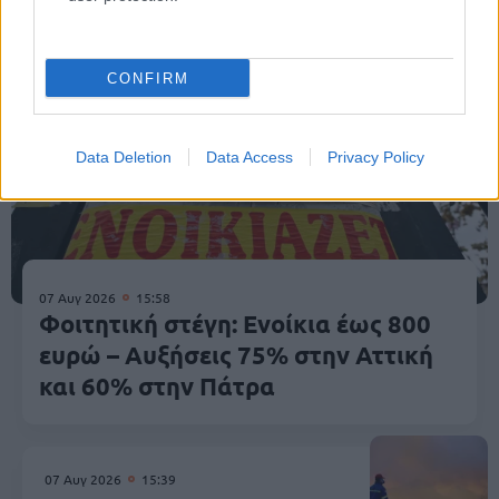
CONFIRM
Data Deletion
Data Access
Privacy Policy
07 Αυγ 2026
15:58
Φοιτητική στέγη: Ενοίκια έως 800
ευρώ – Αυξήσεις 75% στην Αττική
και 60% στην Πάτρα
07 Αυγ 2026
15:39