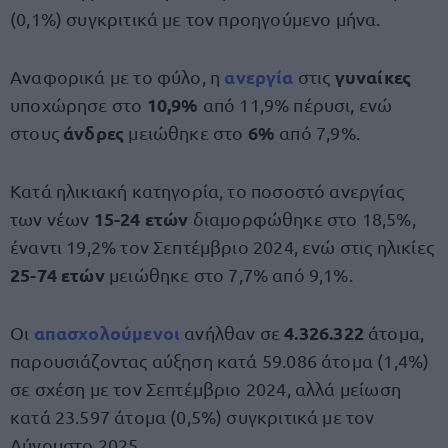
(0,1%) συγκριτικά με τον προηγούμενο μήνα.
ανεργία
γυναίκες
Αναφορικά με το φύλο, η
στις
10,9%
υποχώρησε στο
από 11,9% πέρυσι, ενώ
άνδρες
6%
στους
μειώθηκε στο
από 7,9%.
Κατά ηλικιακή κατηγορία, το ποσοστό ανεργίας
15-24 ετών
των νέων
διαμορφώθηκε στο 18,5%,
έναντι 19,2% τον Σεπτέμβριο 2024, ενώ στις ηλικίες
25-74 ετών
μειώθηκε στο 7,7% από 9,1%.
απασχολούμενοι
4.326.322
Οι
ανήλθαν σε
άτομα,
παρουσιάζοντας αύξηση κατά 59.086 άτομα (1,4%)
σε σχέση με τον Σεπτέμβριο 2024, αλλά μείωση
κατά 23.597 άτομα (0,5%) συγκριτικά με τον
Αύγουστο 2025.