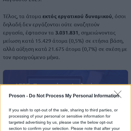
εκτός εργατικού δυναμικού
Τέλος, τα άτομα
, όσοι
δηλαδή δεν εργάζονται ούτε αναζητούν
3.031.831
εργασία, έφτασαν τα
, σημειώνοντας
μείωση κατά 15.429 άτομα (0,5%) σε ετήσια βάση,
αλλά αύξηση κατά 21.675 άτομα (0,7%) σε σχέση με
τον προηγούμενο μήνα.
ΑΣΕΠ: Πιστοποίηση Αγγλικών σε
μόνο 2 ημέρες στα χέρια σας
Proson -
Do Not Process My Personal Information
If you wish to opt-out of the sale, sharing to third parties, or
processing of your personal or sensitive information for
targeted advertising by us, please use the below opt-out
section to confirm your selection. Please note that after your