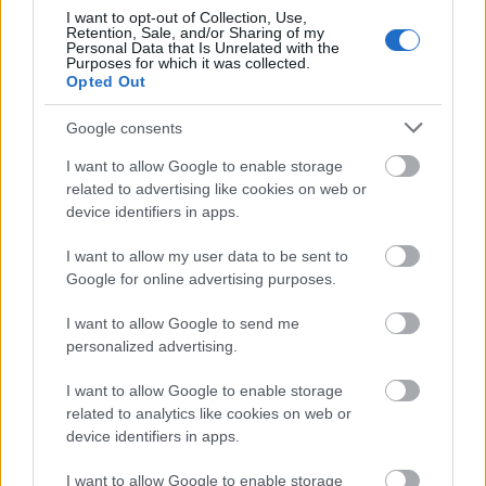
I want to opt-out of Collection, Use,
Προσωπικός Βοηθός: Ανοίγουν οι
Retention, Sale, and/or Sharing of my
Personal Data that Is Unrelated with the
αιτήσεις στις 24 Αυγούστου – Τι
Purposes for which it was collected.
αλλάζει στο πρόγραμμα
Opted Out
Google consents
I want to allow Google to enable storage
Σωφρονιστικά καταστήματα: 416
related to advertising like cookies on web or
προσλήψεις χωρίς πτυχίο - Πού κάνετε
device identifiers in apps.
αίτηση
I want to allow my user data to be sent to
Google for online advertising purposes.
ΕΟΠΥΥ: Επίδομα έως 150 ευρώ – Ποιοι
I want to allow Google to send me
personalized advertising.
ασφαλισμένοι το δικαιούνται
I want to allow Google to enable storage
related to analytics like cookies on web or
device identifiers in apps.
Προσλήψεις σε σχολεία: 1.116 θέσεις
εργασίας με απολυτήριο γυμνασίου
I want to allow Google to enable storage