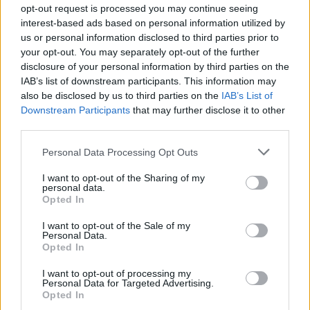
ΑΣΕΠ: Εξ αποστάσεως η πιο Εύκολη
opt-out request is processed you may continue seeing
interest-based ads based on personal information utilized by
Πιστοποίηση Υπολογιστών σε 2
us or personal information disclosed to third parties prior to
μέρες
your opt-out. You may separately opt-out of the further
disclosure of your personal information by third parties on the
IAB’s list of downstream participants. This information may
also be disclosed by us to third parties on the
IAB’s List of
Downstream Participants
that may further disclose it to other
third parties.
Μάθε πρώτος όλες τις σημαντικές
ειδήσεις.
Please note that this website/app uses one or more Google
Personal Data Processing Opt Outs
Βάλε το proson.gr στα αποτελέσματα
services and may gather and store information including but
αναζήτησης της Google
not limited to your visit or usage behaviour. You may click to
I want to opt-out of the Sharing of my
personal data.
grant or deny consent to Google and its third-party tags to
Opted In
use your data for below specified purposes in below Google
consent section.
I want to opt-out of the Sale of my
Personal Data.
Opted In
Δημοφιλείς Ειδήσεις
I want to opt-out of processing my
Personal Data for Targeted Advertising.
Opted In