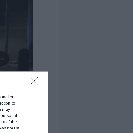
sonal or
ection to
ou may
 personal
out of the
 downstream