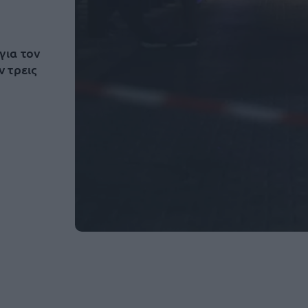
για τον
 τρεις