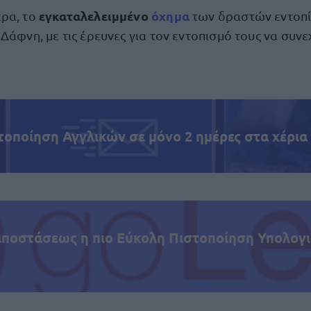
εγκαταλελειμμένο
όχημα
ρα, το
των δραστών εντοπί
Δάφνη, με τις έρευνες για τον εντοπισμό τους να συνε
τοποίηση Αγγλικών σε μόνο 2 ημέρες στα χέρια
αποστάσεως η πιο Εύκολη Πιστοποίηση Υπολογι