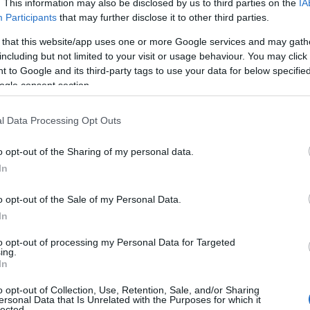
. This information may also be disclosed by us to third parties on the
IA
Participants
that may further disclose it to other third parties.
 that this website/app uses one or more Google services and may gath
including but not limited to your visit or usage behaviour. You may click 
τους έκαναν σήμα να σταματήσουν, ωστόσο ο οδηγός 
 to Google and its third-party tags to use your data for below specifi
ελ
 εμβόλισε τις μηχανές της ΔΙΑΣ, με αποτέλεσμα τον
ogle consent section.
ιών αστυνομικών
. Στην προσπάθειά τους να ακινητο
ομικοί πυροβόλησαν τα ελαστικά, χωρίς όμως να κατ
l Data Processing Opt Outs
ιαφυγή των δραστών.
o opt-out of the Sharing of my personal data.
In
o opt-out of the Sale of my Personal Data.
In
to opt-out of processing my Personal Data for Targeted
ing.
In
o opt-out of Collection, Use, Retention, Sale, and/or Sharing
ersonal Data that Is Unrelated with the Purposes for which it
lected.