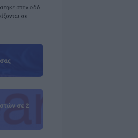
στηκε στην οδό
χίζονται σε
 σας
στών σε 2