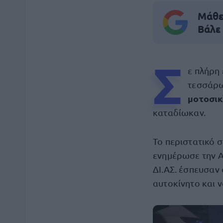
Μάθε 
Βάλε
Σ
ε πλήρη 
τεσσάρ
μοτοσικ
καταδίωκαν.
Το περιστατικό σ
ενημέρωσε την Α
ΔΙ.ΑΣ. έσπευσαν 
αυτοκίνητο και ν