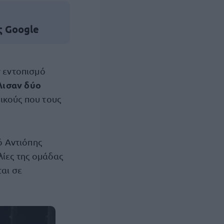
ς Google
ν εντοπισμό
λισαν δύο
ικούς που τους
ό Αντιόπης
λίες της ομάδας
ται σε