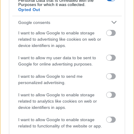
Personal Data that Is Unrelated with the
ΑΣΕΠ: Εξ αποστάσεως η πιο Εύκολη
Purposes for which it was collected.
Πιστοποίηση Υπολογιστών σε 2
Opted Out
μέρες
Google consents
I want to allow Google to enable storage
related to advertising like cookies on web or
device identifiers in apps.
Μάθε πρώτος όλες τις σημαντικές
I want to allow my user data to be sent to
ειδήσεις.
Google for online advertising purposes.
Βάλε το proson.gr στα αποτελέσματα
αναζήτησης της Google
I want to allow Google to send me
personalized advertising.
I want to allow Google to enable storage
related to analytics like cookies on web or
device identifiers in apps.
Δημοφιλείς Ειδήσεις
I want to allow Google to enable storage
related to functionality of the website or app.