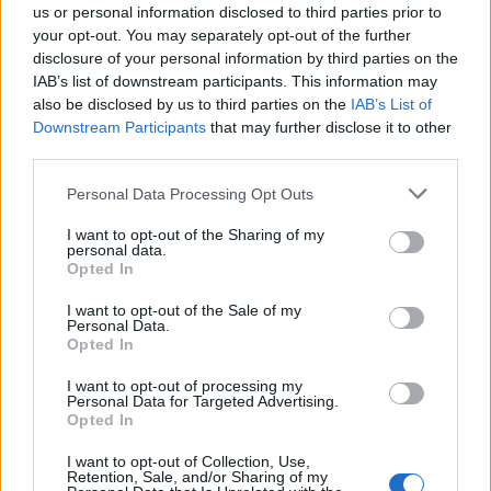
us or personal information disclosed to third parties prior to
και να οδηγήσουν σε μολύνσεις ή πληγές που δεν
your opt-out. You may separately opt-out of the further
επουλώνονται.
disclosure of your personal information by third parties on the
IAB’s list of downstream participants. This information may
also be disclosed by us to third parties on the
IAB’s List of
Οι ειδικοί
τονίζουν ότι η έγκαιρη παρακολούθηση
Downstream Participants
that may further disclose it to other
της υγείας των ποδιών μπορεί να σώσει ζωές,
third parties.
επιτρέποντας τη διάγνωση σοβαρών παθήσεων
Please note that this website/app uses one or more Google
Personal Data Processing Opt Outs
πριν εμφανιστούν τα συμπτώματα.
services and may gather and store information including but
not limited to your visit or usage behaviour. You may click to
I want to opt-out of the Sharing of my
personal data.
grant or deny consent to Google and its third-party tags to
Opted In
use your data for below specified purposes in below Google
consent section.
ΑΣΕΠ: Πιστοποίηση Αγγλικών σε
I want to opt-out of the Sale of my
Personal Data.
μόνο 2 ημέρες στα χέρια σας
Opted In
I want to opt-out of processing my
Personal Data for Targeted Advertising.
Opted In
I want to opt-out of Collection, Use,
Retention, Sale, and/or Sharing of my