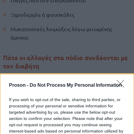
Πληγές που δεν επουλώνονται
Ξηροδερμία ή φουσκάλες
Μυκητιασικές λοιμώξεις λόγω μειωμένης
άμυνας
Πότε οι αλλαγές στα πόδια συνδέονται με
τον διαβήτη
Οι αλλαγές
πόδια
στα
μπορεί να δείχνουν και
Proson -
Do Not Process My Personal Information
διαβήτη τύπου 2. Τα αυξημένα επίπεδα σακχάρου
βλάπτουν τα μικρά αγγεία και προκαλούν
If you wish to opt-out of the sale, sharing to third parties, or
νευροπάθεια, μειώνοντας την αίσθηση του πόνου ή
processing of your personal or sensitive information for
targeted advertising by us, please use the below opt-out
των τραυματισμών.
section to confirm your selection. Please note that after your
opt-out request is processed you may continue seeing
τραύματα
Έτσι,
μπορεί να περάσουν απαρατήρητα
interest-based ads based on personal information utilized by