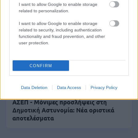
I want to allow Google to enable storage
ΔΥΠΑ/ΟΑΕΔ: 8.000 νέες προσλήψεις -
related to personalization.
Από σήμερα οι αιτήσεις
I want to allow Google to enable storage
related to security, including authentication
functionality and fraud prevention, and other
Αλλάζουν τα χαρτονομίσματα ευρώ –
user protection.
Οριστικά εκτός το 500ευρο
CONFIRM
Τι σημαίνει η λέξη «προικοδότης»
Data Deletion
Data Access
Privacy Policy
ΑΣΕΠ - Μόνιμες προσλήψεις στη
Δημοτική Αστυνομία: Νέα οριστικά
αποτελέσματα