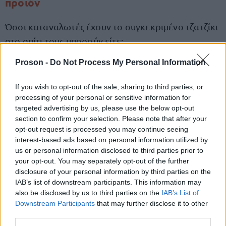
προϊόν
Όσοι καταναλωτές έχουν το συγκεκριμένο τζατζίκι
στο σπίτι τους μπορούν είτε:
Proson -
Do Not Process My Personal Information
απορρίψουν
να το
,
ή
If you wish to opt-out of the sale, sharing to third parties, or
processing of your personal or sensitive information for
targeted advertising by us, please use the below opt-out
αποστειρώσουν
να το
με πλήρη θέρμανση
section to confirm your selection. Please note that after your
65°C και άνω
στους
, ώστε να εξουδετερωθεί ο
opt-out request is processed you may continue seeing
interest-based ads based on personal information utilized by
κίνδυνος.
us or personal information disclosed to third parties prior to
your opt-out. You may separately opt-out of the further
Η ανάκληση αυτή δεν αποτελεί μεμονωμένο
disclosure of your personal information by third parties on the
IAB’s list of downstream participants. This information may
συμβάν. Αντίστοιχα κρούσματα επιμόλυνσης με
also be disclosed by us to third parties on the
IAB’s List of
σαλμονέλα είχαν αναφερθεί το 2024 και το 2025
Downstream Participants
that may further disclose it to other
σε:
third parties.