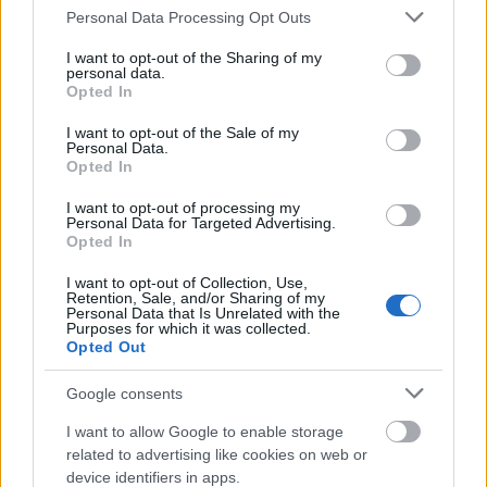
Please note that this website/app uses one or more Google
Personal Data Processing Opt Outs
Ηνωμένες Πολιτείες
services and may gather and store information including but
not limited to your visit or usage behaviour. You may click to
I want to opt-out of the Sharing of my
personal data.
grant or deny consent to Google and its third-party tags to
Opted In
Ηνωμένο Βασίλειο
use your data for below specified purposes in below Google
consent section.
I want to opt-out of the Sale of my
Personal Data.
Οι ειδικοί επισημαίνουν ότι τα προϊόντα που
Opted In
βασίζονται σε ευαίσθητες πρώτες ύλες, όπως
I want to opt-out of processing my
γιαούρτι και αγγούρι, παρουσιάζουν αυξημένο
Personal Data for Targeted Advertising.
Opted In
κίνδυνο επιμόλυνσης, εάν δεν τηρούνται αυστηρές
συνθήκες παραγωγής και συντήρησης.
I want to opt-out of Collection, Use,
Retention, Sale, and/or Sharing of my
Personal Data that Is Unrelated with the
Purposes for which it was collected.
Opted Out
ΑΣΕΠ: Πιστοποίηση Αγγλικών σε
Google consents
μόνο 2 ημέρες στα χέρια σας
I want to allow Google to enable storage
related to advertising like cookies on web or
device identifiers in apps.