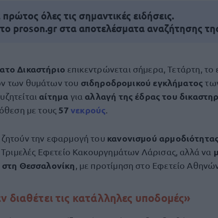
πρώτος όλες τις σημαντικές ειδήσεις.
 το proson.gr στα αποτελέσματα αναζήτησης τη
ατο Δικαστήριο
επικεντρώνεται σήμερα, Τετάρτη, το
σιδηροδρομικού εγκλήματος
ν των θυμάτων του
τω
αίτημα
αλλαγή της έδρας του δικαστη
υζητείται
για
57
νεκρούς
πόθεση με τους
.
κανονισμού αρμοδιότητα
ζητούν την εφαρμογή του
μ
ο Τριμελές Εφετείο Κακουργημάτων Λάρισας, αλλά να
ε στη Θεσσαλονίκη
, με προτίμηση στο Εφετείο Αθηνών
ν διαθέτει τις κατάλληλες υποδομές»