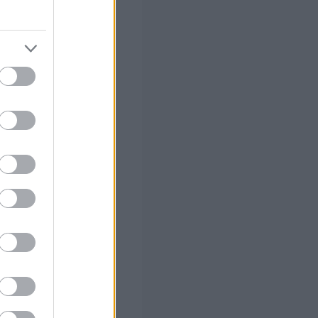
μάτων
, λόγω του
ουν ήδη
α, στοιχείο που,
ρά της δίκης.
 σας
στών σε 2