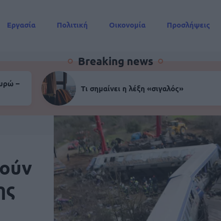
Εργασία
Πολιτική
Οικονομία
Προσλήψεις
Συντάξεις
Breaking news
ευρώ –
Τι σημαίνει η λέξη «σιγαλός»
τούν
ης