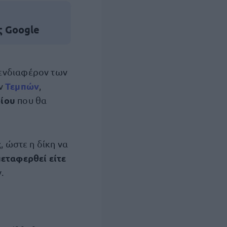
ς Google
 ενδιαφέρον των
Τεμπών
ν
,
ρίου
που θα
ς
, ώστε η δίκη να
εταφερθεί είτε
.