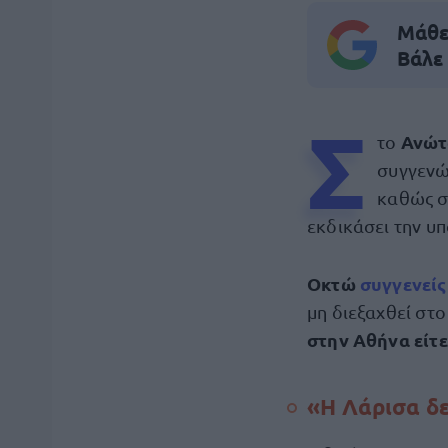
Μάθε 
Βάλε
Σ
Ανώτ
το
συγγενώ
καθώς σ
εκδικάσει την υ
Οκτώ
συγγενείς
μη διεξαχθεί στ
στην Αθήνα είτ
«Η Λάρισα δε