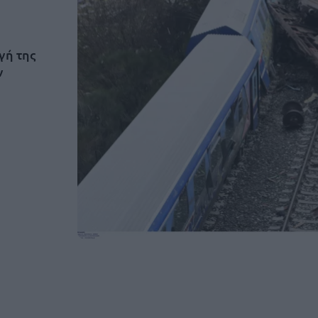
γή της
ν