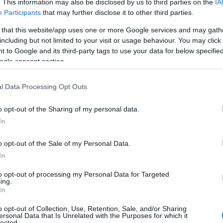
. This information may also be disclosed by us to third parties on the
IA
τη δίκη αποτελεί ηθικό χρέος μνήμης και δικαίωσης τ
Participants
that may further disclose it to other third parties.
 that this website/app uses one or more Google services and may gath
ς εκφράζονται και για τη δικαστική αίθουσα, η οποία
including but not limited to your visit or usage behaviour. You may click 
συνεδριακό χώρο της πανεπιστημιούπολης ΓΑΙΟΠΟΛΙΣ
 to Google and its third-party tags to use your data for below specifi
ο χώρος δεν πληροί τις προδιαγ
ogle consent section.
ί τους θεωρούν ότι
ητας για μια τόσο κρίσιμη δίκη.
l Data Processing Opt Outs
αφέρουν ότι:
o opt-out of the Sharing of my personal data.
In
δικηγόροι
αναμένεται να παρασταθούν.
o opt-out of the Sale of my Personal Data.
In
μόλις 50 τ.
ενίας στις διακοπές της διαδικασίας είναι
to opt-out of processing my Personal Data for Targeted
ing.
In
μαρτύρων
54 τ.μ.
ων
εκτείνεται σε
o opt-out of Collection, Use, Retention, Sale, and/or Sharing
ersonal Data that Is Unrelated with the Purposes for which it
ράφοι
μόλις 17 τ.μ.
θα εργάζονται σε χώρο
, δίπλα στ
lected.