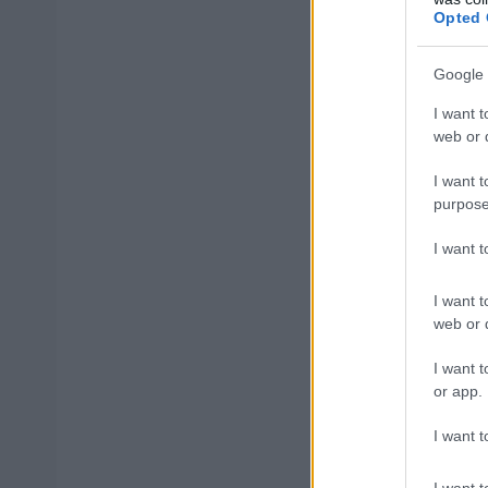
Opted 
Παράλληλα, εκφρ
Google 
μεγάλου αριθμού
I want t
web or d
υπουργός Δικ
Ο
δαπανηθεί σημαν
I want t
purpose
σύμφωνα με πλη
I want 
I want t
ΑΣΕΠ: Πισ
web or d
I want t
or app.
I want t
ΑΣΕΠ: Εξ 
I want t