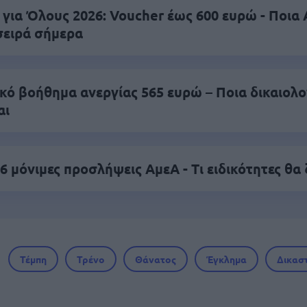
 για Όλους 2026: Voucher έως 600 ευρώ - Ποι
σειρά σήμερα
ικό βοήθημα ανεργίας 565 ευρώ – Ποια δικαιολο
αι
6 μόνιμες προσλήψεις ΑμεΑ - Τι ειδικότητες θα
Τέμπη
Τρένο
Θάνατος
Έγκλημα
Δικασ