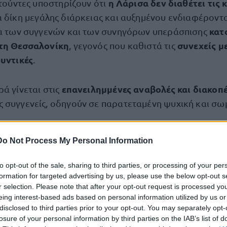
η Λάρισα δεν διαθέτει τις
ιτούντες υποστηρίζουν ότι
α δίκη μεγάλης διάρκειας και αυξημένου ενδιαφέροντ
κατ
τα των συγγενών και των συνηγόρων υπεράσπισης
 τη Θεσσαλονίκη
συνεχείς μ
, γεγονός που καθιστά τις
υντικές
.
επανειλημμένες αναβολές και διακοπ
ά γίνεται στις
 συγγενείς, οδηγούν σε παρατεταμένη ψυχική και σω
Do Not Process My Personal Information
δυσκολία πρόσβασης στη 
ημα του αιτήματος είναι η
ει αεροδρόμιο, αναγκάζοντας συγγενείς και δικηγόρο
to opt-out of the sale, sharing to third parties, or processing of your per
οδρομικώς
, συχνά υπό δύσκολες συνθήκες.
formation for targeted advertising by us, please use the below opt-out s
r selection. Please note that after your opt-out request is processed y
eing interest-based ads based on personal information utilized by us or
ίζουν ότι το ταξίδι μετατρέπεται σε συνεχή δοκιμασία,
disclosed to third parties prior to your opt-out. You may separately opt-
καιρίας ή κυκλοφοριακών ρυθμίσεων
, ενώ υπογραμμ
losure of your personal information by third parties on the IAB’s list of