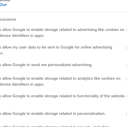
Out
ενδεχόμενη έλλειψη καταλυ
άζονται ανησυχίες για
consents
 εμπλεκομένων στη διαδικασία.
o allow Google to enable storage related to advertising like cookies on
evice identifiers in apps.
αιοσύνης
Γιώργος Φλωρίδης έχει αναγνωρίσει ότι έχ
τικά ποσά για τη διαμόρφωση της αίθουσας στη Λάρισ
o allow my user data to be sent to Google for online advertising
s.
δυσκολεύει τη λήψη απόφασης
ροφορίες,
για μεταφο
to allow Google to send me personalized advertising.
o allow Google to enable storage related to analytics like cookies on
τοποίηση Αγγλικών σε μόνο 2 ημέρες στα χέρια
evice identifiers in apps.
o allow Google to enable storage related to functionality of the website
o allow Google to enable storage related to personalization.
αποστάσεως η πιο Εύκολη Πιστοποίηση Υπολογι
o allow Google to enable storage related to security, including