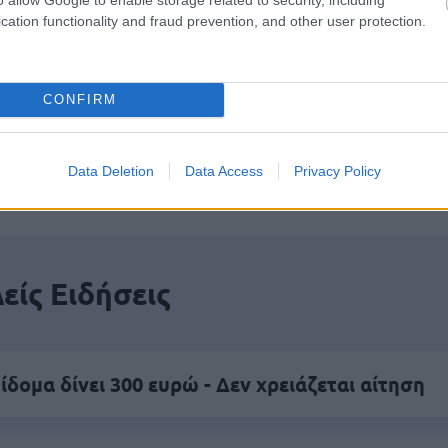
cation functionality and fraud prevention, and other user protection.
CONFIRM
πρώτος όλες τις σημαντικές ειδήσεις.
 το proson.gr στα αποτελέσματα αναζήτησης τη
Data Deletion
Data Access
Privacy Policy
είς Ειδήσεις
ίδομα δίνει 300 ευρώ - Δεν χρειάζεται αίτηση