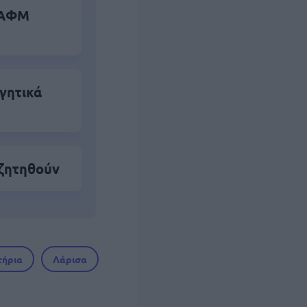
α ΑΦΜ
γητικά
 ζητηθούν
τήρια
Λάρισα