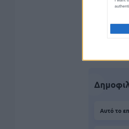
μέρες
authenti
Μάθε 
Βάλε
Δημοφιλ
Αυτό το επ