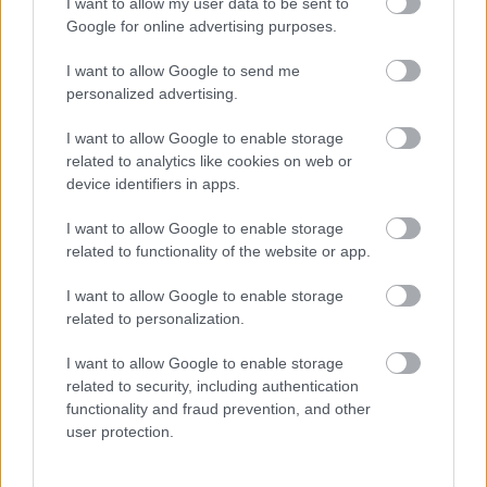
I want to allow my user data to be sent to
σωληνώσεων που περνούσαν κάτω από τον δρόμο
Google for online advertising purposes.
και κατέληγαν εντός των εγκαταστάσεων, μέσα σε
I want to allow Google to send me
μπετόν.
personalized advertising.
I want to allow Google to enable storage
related to analytics like cookies on web or
device identifiers in apps.
ΑΣΕΠ: Πιστοποίηση Αγγλικών σε
μόνο 2 ημέρες στα χέρια σας
I want to allow Google to enable storage
related to functionality of the website or app.
I want to allow Google to enable storage
related to personalization.
I want to allow Google to enable storage
ΑΣΕΠ: Εξ αποστάσεως η πιο Εύκολη
related to security, including authentication
Πιστοποίηση Υπολογιστών σε 2
functionality and fraud prevention, and other
user protection.
μέρες