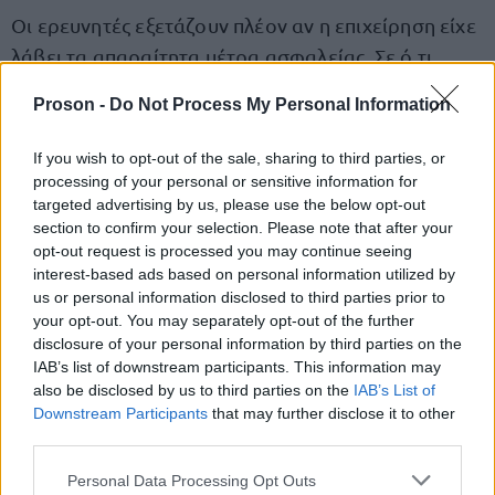
Οι ερευνητές εξετάζουν πλέον αν η επιχείρηση είχε
λάβει τα απαραίτητα μέτρα ασφαλείας. Σε ό,τι
αφορά την ύπαρξη αισθητήρων ανίχνευσης αερίου
Proson -
Do Not Process My Personal Information
στο ισόγειο, πηγές με γνώση της υπόθεσης εξηγούν:
«δεν μπορεί ακόμα να διαπιστωθεί αυτό καθώς ο
If you wish to opt-out of the sale, sharing to third parties, or
χώρος έχει καταστραφεί ολοσχερώς. Αυτό όμως
processing of your personal or sensitive information for
targeted advertising by us, please use the below opt-out
το κτήριο προϋπήρχε και σε ελέγχους που είχαν
section to confirm your selection. Please note that after your
γίνει είχε διαπιστωθεί πως είχε ανιχνευτές στο
opt-out request is processed you may continue seeing
δεν
ισόγειο… Στην περίπτωση αυτή οι ανιχνευτές
interest-based ads based on personal information utilized by
us or personal information disclosed to third parties prior to
θα εντόπιζαν τη διαρροή
. Γιατί δεν μιλάμε για
your opt-out. You may separately opt-out of the further
νέφος αερίου ή κάτι αισθητό. Υπήρχε μια οσμή που
disclosure of your personal information by third parties on the
ερχόταν από το υπόγειο ή μέσα από καμιά
IAB’s list of downstream participants. This information may
also be disclosed by us to third parties on the
IAB’s List of
αποχέτευση. Για να ανιχνευθεί απαιτείται
Downstream Participants
that may further disclose it to other
συγκεκριμένη ποσότητα στον χώρο».
third parties.
Please note that this website/app uses one or more Google
Personal Data Processing Opt Outs
Σύμφωνα με τις ίδιες πηγές, στο υπόγειο, όπου