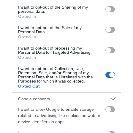
services and may gather and store information including but
δεν
φαίνεται πως συγκεντρώθηκε το αέριο,
not limited to your visit or usage behaviour. You may click to
I want to opt-out of the Sharing of my
personal data.
grant or deny consent to Google and its third-party tags to
υπήρχαν ανιχνευτές
, καθώς κάτι τέτοιο δεν είναι
Opted In
use your data for below specified purposes in below Google
υποχρεωτικό. Ο χώρος φέρεται μάλιστα να μην
consent section.
I want to opt-out of the Sale of my
ήταν δηλωμένος, ενώ, σύμφωνα με μαρτυρίες,
Personal Data.
Opted In
χρησιμοποιούνταν ως αποθήκη και περιείχε αντλία
νερού. Ο ιδιοκτήτης φέρεται να υποστήριξε πως
I want to opt-out of processing my
Personal Data for Targeted Advertising.
είχε ξεκινήσει πρόσφατα διαδικασίες για την
Opted In
τακτοποίησή του.
I want to opt-out of Collection, Use,
Retention, Sale, and/or Sharing of my
Personal Data that Is Unrelated with the
Purposes for which it was collected.
Όσον αφορά την προέλευση της διαρροής, οι
Opted Out
ενδείξεις οδηγούν σε εργασίες ασφαλτόστρωσης
στον
που πραγματοποιήθηκαν το καλοκαίρι
δρόμο
Google consents
πάνω από τις σωληνώσεις προπανίου. Εκτιμάται ότι
I want to allow Google to enable storage
η διέλευση βαρέων οχημάτων ενδέχεται να
related to advertising like cookies on web or
device identifiers in apps.
προκάλεσε διάτρηση κάτω από το υπέδαφος. Το
προπάνιο μεταφερόταν από τις δεξαμενές μέσω