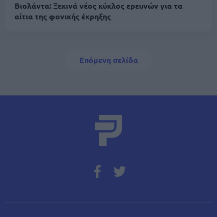
Βιολάντα: Ξεκινά νέος κύκλος ερευνών για τα
αίτια της φονικής έκρηξης
Σελιδοποίηση
Next page
Επόμενη σελίδα