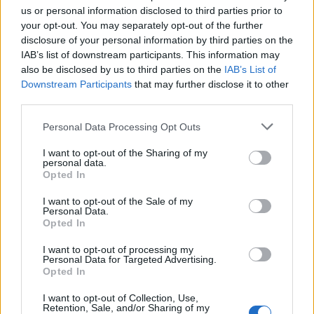
us or personal information disclosed to third parties prior to
your opt-out. You may separately opt-out of the further
disclosure of your personal information by third parties on the
Κοινωνία
IAB’s list of downstream participants. This information may
16 Φεβ 2026
16:10
also be disclosed by us to third parties on the
IAB’s List of
Downstream Participants
that may further disclose it to other
«Βιολάντα»: Έλεγχοι πυρασφάλειας και σε άλλα
third parties.
εργοστάσια του ιδιοκτήτη
Please note that this website/app uses one or more Google
Personal Data Processing Opt Outs
services and may gather and store information including but
not limited to your visit or usage behaviour. You may click to
Κοινωνία
I want to opt-out of the Sharing of my
personal data.
grant or deny consent to Google and its third-party tags to
Opted In
15 Φεβ 2026
11:10
use your data for below specified purposes in below Google
consent section.
I want to opt-out of the Sale of my
«Βιολάντα»: Τα στοιχεία που αναβάθμισαν το
Personal Data.
κατηγορητήριο - Έγινε έκρηξη με ισχύ σαν 185 κιλά
Opted In
TNT
I want to opt-out of processing my
Personal Data for Targeted Advertising.
Opted In
Κοινωνία
I want to opt-out of Collection, Use,
14 Φεβ 2026
16:46
Retention, Sale, and/or Sharing of my