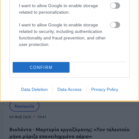
I want to allow Google to enable storage
10 Φεβ 2026
16:32
related to personalization.
«Βιολάντα»: Επιστρέφει η ΔΑΕΕ στο εργοστάσιο -
Στο επίκεντρο μηχανικοί και τοπογράφοι που
I want to allow Google to enable storage
υπέγραψαν τις άδειες
related to security, including authentication
functionality and fraud prevention, and other
user protection.
Κοινωνία
07 Φεβ 2026
11:41
CONFIRM
«Βιολάντα»: Κατασκευαστικό λάθος φαίνεται ότι
οδήγησε στην έκρηξη - Χωρίς θωράκιση οι
σωληνώσεις
Data Deletion
Data Access
Privacy Policy
Κοινωνία
04 Φεβ 2026
19:41
Βιολάντα - Μαρτυρία εργαζόμενης: «Τον τελευταίο
μήνα μύριζε επανειλημμένα αέριο»