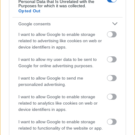
Personal Data that Is Unrelated with the
Purposes for which it was collected.
«Βιολάντα»: Συνελήφθη εκ νέου ο ιδιοκτήτης της
Opted Out
επιχείρησης
Google consents
Κοινωνία
I want to allow Google to enable storage
related to advertising like cookies on web or
14 Φεβ 2026
14:33
device identifiers in apps.
«Βιολάντα»: Κατηγορίες για ανθρωποκτονία με
I want to allow my user data to be sent to
ενδεχόμενο δόλο από την Εισαγγελέα
Google for online advertising purposes.
I want to allow Google to send me
Κοινωνία
personalized advertising.
13 Φεβ 2026
20:00
I want to allow Google to enable storage
Βιολάντα: Αναβαθμίζονται σε κακουργήματα οι
related to analytics like cookies on web or
κατηγορίες για την έκρηξη
device identifiers in apps.
I want to allow Google to enable storage
related to functionality of the website or app.
Κοινωνία