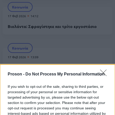
Κοινωνία
17 Φεβ 2026
14:12
Βιολάντα: Σφραγίστηκε και τρίτο εργοστάσιο
Κοινωνία
17 Φεβ 2026
13:09
«Βιολάντα»: Προθεσμία για να απολογηθεί αύριο
έλαβε ο ιδιοκτήτης
Proson -
Do Not Process My Personal Information
If you wish to opt-out of the sale, sharing to third parties, or
Κοινωνία
processing of your personal or sensitive information for
targeted advertising by us, please use the below opt-out
17 Φεβ 2026
08:20
section to confirm your selection. Please note that after your
«Βιολάντα»: Στον ανακριτή ο ιδιοκτήτης –
opt-out request is processed you may continue seeing
Κακουργηματικές διώξεις μετά τη φονική έκρηξη
interest-based ads based on personal information utilized by