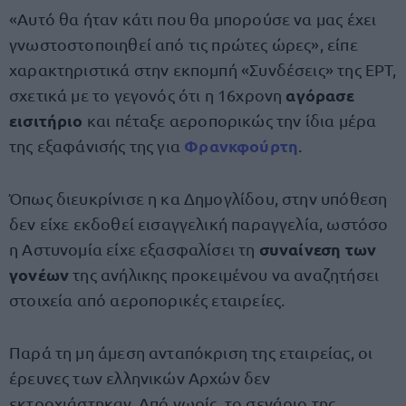
«Αυτό θα ήταν κάτι που θα μπορούσε να μας έχει
γνωστοστοποιηθεί από τις πρώτες ώρες», είπε
χαρακτηριστικά στην εκπομπή «Συνδέσεις» της ΕΡΤ,
αγόρασε
σχετικά με το γεγονός ότι η 16χρονη
εισιτήριο
και πέταξε αεροπορικώς την ίδια μέρα
Φρανκφούρτη
της εξαφάνισής της για
.
Όπως διευκρίνισε η κα Δημογλίδου, στην υπόθεση
δεν είχε εκδοθεί εισαγγελική παραγγελία, ωστόσο
συναίνεση των
η Αστυνομία είχε εξασφαλίσει τη
γονέων
της ανήλικης προκειμένου να αναζητήσει
στοιχεία από αεροπορικές εταιρείες.
Παρά τη μη άμεση ανταπόκριση της εταιρείας, οι
έρευνες των ελληνικών Αρχών δεν
εκτροχιάστηκαν. Από νωρίς, το σενάριο της