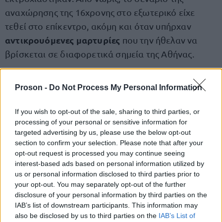
αναχώρησης της 16χρονης στο εξωτερικό είχε
τεθεί στο επίκεντρο, ακόμη και όταν υπήρχαν
αντικρουόμενες μαρτυρίες
που την ήθελαν να
βρίσκεται σε διαφορετικά σημεία της Αθήνας.
Ενημερώθηκαν οι γερμανικές αρχές
«
για την
Proson -
Do Not Process My Personal Information
εξαφάνιση του παιδιού και ότι το αναζητούν οι
γονείς του», σημείωσε η κα Δημογλίδου,
If you wish to opt-out of the sale, sharing to third parties, or
processing of your personal or sensitive information for
ξεκαθαρίζοντας πως από τη στιγμή που η ανήλικη
targeted advertising by us, please use the below opt-out
βρίσκεται πλέον σε γερμανικό έδαφος, η
section to confirm your selection. Please note that after your
περαιτέρω επιχειρησιακή διαχείριση ανήκει στις
opt-out request is processed you may continue seeing
interest-based ads based on personal information utilized by
εκεί αστυνομικές αρχές.
us or personal information disclosed to third parties prior to
your opt-out. You may separately opt-out of the further
disclosure of your personal information by third parties on the
IAB’s list of downstream participants. This information may
ΑΣΕΠ: Πιστοποίηση Αγγλικών σε
also be disclosed by us to third parties on the
IAB’s List of