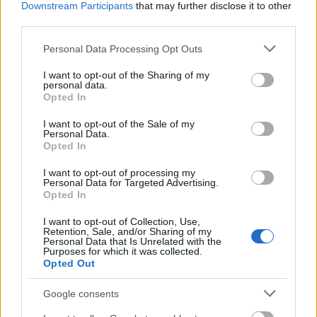
μόνο 2 ημέρες στα χέρια σας
Downstream Participants
that may further disclose it to other
third parties.
Please note that this website/app uses one or more Google
Personal Data Processing Opt Outs
services and may gather and store information including but
not limited to your visit or usage behaviour. You may click to
I want to opt-out of the Sharing of my
personal data.
grant or deny consent to Google and its third-party tags to
Opted In
use your data for below specified purposes in below Google
ΑΣΕΠ: Εξ αποστάσεως η πιο Εύκολη
consent section.
I want to opt-out of the Sale of my
Πιστοποίηση Υπολογιστών σε 2
Personal Data.
μέρες
Opted In
I want to opt-out of processing my
Personal Data for Targeted Advertising.
Opted In
I want to opt-out of Collection, Use,
Μάθε πρώτος όλες τις σημαντικές
Retention, Sale, and/or Sharing of my
Personal Data that Is Unrelated with the
ειδήσεις.
Purposes for which it was collected.
Opted Out
Βάλε το proson.gr στα αποτελέσματα
αναζήτησης της Google
Google consents