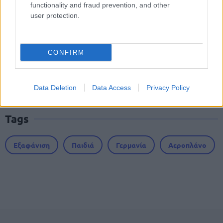
functionality and fraud prevention, and other
user protection.
ΑΣΕΠ - Προσλήψεις αναπληρωτών:
Βγαίνουν τα προσωρινά αποτελέσματα
CONFIRM
(1ΓΕ και 2ΓΕ/2026)
Data Deletion
Data Access
Privacy Policy
Tags
Εξαφάνιση
Παιδιά
Γερμανία
Αεροπλάνο