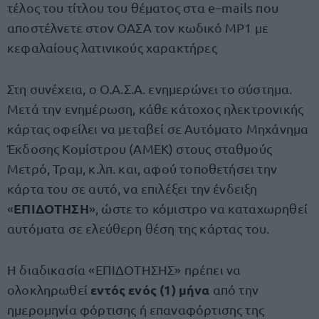
τέλος του τίτλου του θέματος στα e–mails που
αποστέλνετε στον ΟΑΣΑ τον κωδικό MP1 με
κεφαλαίους λατινικούς χαρακτήρες
Στη συνέχεια, ο Ο.Α.Σ.Α. ενημερώνει το σύστημα.
Μετά την ενημέρωση, κάθε κάτοχος ηλεκτρονικής
κάρτας οφείλει να μεταβεί σε Αυτόματο Μηχάνημα
Έκδοσης Κομίστρου (ΑΜΕΚ) στους σταθμούς
Μετρό, Τραμ, κ.λπ. και, αφού τοποθετήσει την
κάρτα του σε αυτό, να επιλέξει την ένδειξη
ΕΠΙΔΟΤΗΣΗ
«
», ώστε το κόμιστρο να καταχωρηθεί
αυτόματα σε ελεύθερη θέση της κάρτας του.
Η διαδικασία «ΕΠΙΔΟΤΗΣΗΣ» πρέπει να
εντός ενός (1) μήνα
ολοκληρωθεί
από την
ημερομηνία φόρτισης ή επαναφόρτισης της