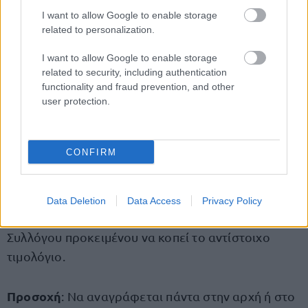
Αμέσως μετά ο Σύλλογος ή το Σωματείο θα
I want to allow Google to enable storage
αποστείλουν ηλεκτρονικά στον ΟΑΣΑ, email
related to personalization.
ΠΡΟΣ:
I want to allow Google to enable storage
elenisak@oasa.gr
με
related to security, including authentication
functionality and fraud prevention, and other
ΚΟΙΝΟΠΟΙΗΣΗ:
dimitrat@oasa.gr
,
user protection.
hmpezerianos@oasa.gr
και
ikarazoupis@oasa.gr
CONFIRM
τον πίνακα (excel) και το σχετικό καταθετήριο της
τράπεζας.
Data Deletion
Data Access
Privacy Policy
Προσοχή
: Στο mail θα γράψουν και το ΑΦΜ του
Συλλόγου προκειμένου να κοπεί το αντίστοιχο
τιμολόγιο.
Προσοχή
: Να αναγράφεται πάντα στην αρχή ή στο