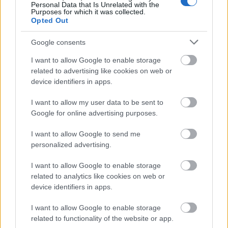
Personal Data that Is Unrelated with the
Purposes for which it was collected.
Opted Out
ΕΤΕ: GR23 0110 1180 0000 1180 0247 246
Google consents
ΤΡΑΠΕΖΑ ΠΕΙΡΑΙΩΣ: GR15 0172 0260 0050 2600
I want to allow Google to enable storage
8672 498
related to advertising like cookies on web or
device identifiers in apps.
ALPHA BANK: GR91 0140 3580 3580 0200 2000 717
I want to allow my user data to be sent to
Google for online advertising purposes.
EUROBANK: GR05 0260 0190 0005 0020 1077 366
I want to allow Google to send me
personalized advertising.
από όπου θα λάβουν το σχετικό συνολικό
I want to allow Google to enable storage
καταθετήριο. Το όνομα του καταθετηρίου στην
related to analytics like cookies on web or
αιτιολογία θα είναι το όνομα του Συλλόγου ή του
device identifiers in apps.
Σωματείου.
I want to allow Google to enable storage
related to functionality of the website or app.