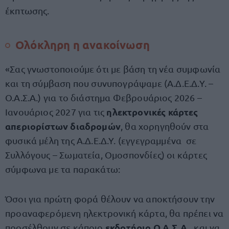
έκπτωσης.
Ολόκληρη η ανακοίνωση
«Σας γνωστοποιούμε ότι με βάση τη νέα συμφωνία
και τη σύμβαση που συνυπογράψαμε (Α.Δ.Ε.Δ.Υ. –
Ο.Α.Σ.Α.) για το διάστημα Φεβρουάριος 2026 –
ηλεκτρονικές κάρτες
Ιανουάριος 2027 για τις
απεριορίστων διαδρομών
, θα χορηγηθούν στα
φυσικά μέλη της Α.Δ.Ε.Δ.Υ. (εγγεγραμμένα σε
Συλλόγους – Σωματεία, Ομοσπονδίες) οι κάρτες
σύμφωνα με τα παρακάτω:
Όσοι για πρώτη φορά θέλουν να αποκτήσουν την
προαναφερόμενη ηλεκτρονική κάρτα, θα πρέπει να
εκδοτήριο Ο.Α.Σ.Α.
προσέλθουν σε κάποιο
, και να