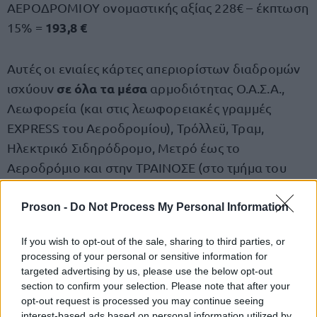
ΑΕΡΟΔΡΟΜΙΟΥ ονομαστικής αξίας 228€ – έκπτωση
193,8 €
15% =
Αυτές οι ενιαίες κάρτες απεριορίστων διαδρομών
σε όλα τα μέσα
ισχύουν
αρμοδιότητας Ο.Α.Σ.Α.,
Λεωφορεία (και στις λεωφορειακές γραμμές
EXPRESS του Αεροδρομίου), Τρόλλεϋ, Τραμ,
Ηλεκτρικό Σιδηρόδρομο, Μετρό έως το
Αεροδρόμιο και στην ΤΡΑΙΝΟΣΕ (στο τμήμα του
Προαστιακού Μαγούλα – Πειραιάς – Αεροδρόμιο).
Δεν ισχύουν στη γραμμή Χ80.
Proson -
Do Not Process My Personal Information
If you wish to opt-out of the sale, sharing to third parties, or
Β) Μετά απ’ όλα αυτά, οι υπεύθυνοι των Δ.Σ. των
processing of your personal or sensitive information for
Συλλόγων για τις κάρτες θα συντάξουν έναν πίνακα
targeted advertising by us, please use the below opt-out
σε ένα φύλλο εργασίας του excel (μορφοποίηση
section to confirm your selection. Please note that after your
opt-out request is processed you may continue seeing
κελιών σε κείμενο). Το όνομα του αρχείου θα είναι
interest-based ads based on personal information utilized by