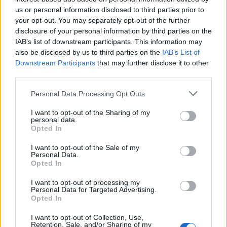
το όνομα του Συλλόγου ή του Σωματείου. Στον
us or personal information disclosed to third parties prior to
πίνακα αυτόν, όπως φαίνεται και στο παρακάτω
your opt-out. You may separately opt-out of the further
disclosure of your personal information by third parties on the
επισυναπτόμενο υπόδειγμα πίνακα, θα
IAB’s list of downstream participants. This information may
αναγράφεται στη μια στήλη ο αριθμός κάθε
also be disclosed by us to third parties on the
IAB’s List of
ηλεκτρονικής κάρτας και δίπλα στην άλλη στήλη θα
Downstream Participants
that may further disclose it to other
third parties.
αναγράφεται η διάρκεια της κάθε κάρτας (ετήσια,
εξαμηνιαία – ετήσια με αεροδρόμια, εξαμηνιαία με
Please note that this website/app uses one or more Google
Personal Data Processing Opt Outs
services and may gather and store information including but
ΔΕΝ ΘΑ ΑΝΑΓΡΑΦΟΝΤΑΙ
αεροδρόμιο).
not limited to your visit or usage behaviour. You may click to
I want to opt-out of the Sharing of my
ΟΝΟΜΑΤΕΠΩΝΥΜΑ
personal data.
.
grant or deny consent to Google and its third-party tags to
Opted In
use your data for below specified purposes in below Google
consent section.
I want to opt-out of the Sale of my
Αφού οι υπεύθυνοι των καρτών της κάθε
Personal Data.
συνδικαλιστικής οργάνωσης συντάξουν αυτόν τον
Opted In
πίνακα και συγκεντρώσουν τα αντίστοιχα
I want to opt-out of processing my
Personal Data for Targeted Advertising.
χρηματικά ποσά, θα μεταβούν και θα τα
Opted In
κάτωθι
καταθέσουν σέ έναν από τους
I want to opt-out of Collection, Use,
λογαριασμούς
:
Retention, Sale, and/or Sharing of my