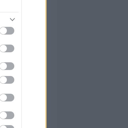
εγάλα
 υπηρεσίες
 καλοκαίρι με
α να μην
ν περιφέρεια,
ε επιτυχία, έχει
 σχεδιασμών
Ν ΠΕΜΠΤΗ 19
ΝΟΜΙΚΩΝ!»