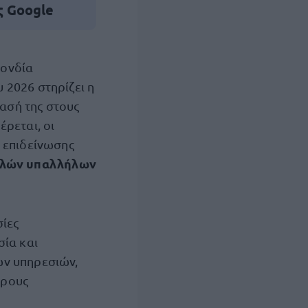
ς Google
πονδία
υ 2026 στηρίζει η
ασή της στους
ρεται, οι
 επιδείνωσης
λλών υπαλλήλων
σίες
σία και
ων υπηρεσιών,
ερους