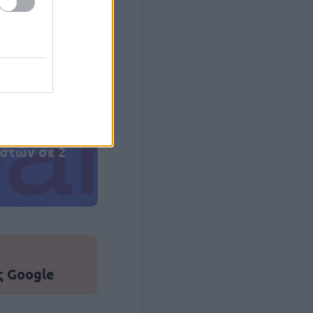
 σας
στών σε 2
ς Google