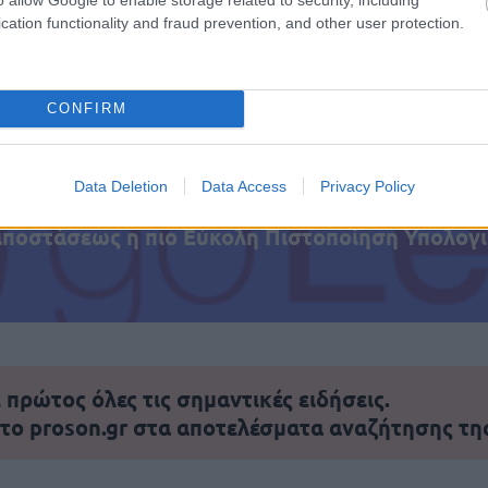
cation functionality and fraud prevention, and other user protection.
τοποίηση Αγγλικών σε μόνο 2 ημέρες στα χέρια
CONFIRM
Data Deletion
Data Access
Privacy Policy
αποστάσεως η πιο Εύκολη Πιστοποίηση Υπολογι
πρώτος όλες τις σημαντικές ειδήσεις.
 το proson.gr στα αποτελέσματα αναζήτησης τη