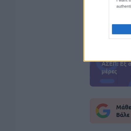
authenti
ΑΣΕΠ: Πισ
ΑΣΕΠ: Εξ 
μέρες
Μάθε 
Βάλε