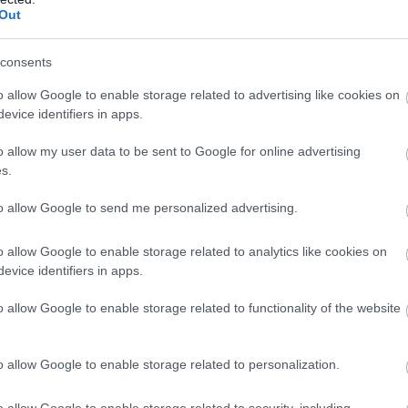
Out
λογικών υπηρεσιών, το τηλεφωνικό κέντρο κλπ σε μ
συμφέροντα.
consents
o allow Google to enable storage related to advertising like cookies on
ία των εργαζομένων στις φορολογικές και κτηματικές
evice identifiers in apps.
χεια της σημαντικής μάχης που δόθηκε το προηγούμενο
εις εργασίας
και αποχή από τον προληπτικό έλεγχο γι
o allow my user data to be sent to Google for online advertising
s.
εντρικοποιήσεις των φορολογικών υπηρεσιών και στη
εται κλείσιμο των Δ.Ο.Υ. Αυτός ο αγώνας, που δόθηκε μ
to allow Google to send me personalized advertising.
αντεργατικών
έχρι στιγμής την υλοποίηση αυτών των
ης διοίκησης της ΑΑΔΕ και της κυβέρνησης της ΝΔ.
o allow Google to enable storage related to analytics like cookies on
evice identifiers in apps.
 ΣΤΗΝ ΑΠΕΡΓΙΑ
!
o allow Google to enable storage related to functionality of the website
ΑΠΕΡΓΙΑΚΗ ΣΥΓΚΕΝΤΡΩΣΗ
 ΣΤΗΝ
ΤΗΣ ΠΟΕ-ΔΟΥ ΤΗ
o allow Google to enable storage related to personalization.
12:00 ΣΤΟ ΥΠΟΥΡΓΕΙΟ ΕΘΝΙΚΗΣ ΟΙΚΟΝΟΜΙΑΣ & ΟΙΚΟ
o allow Google to enable storage related to security, including