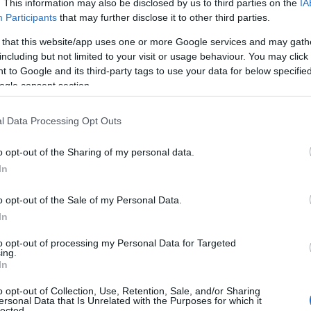
. This information may also be disclosed by us to third parties on the
IA
ίας έχουν επιδεινωθεί σε μεγάλο βαθμό
. Στις φορολ
Participants
that may further disclose it to other third parties.
ει μεγάλη εντατικοποίηση της εργασίας, άπιαστη στοχ
 that this website/app uses one or more Google services and may gath
η στο λεγόμενο «διευθυντικό δικαίωμα», ενώ η δημιο
including but not limited to your visit or usage behaviour. You may click 
ων υπηρεσιών τύπου ΚΕΦΟΔΕ, ΚΕΦΟΚ, ΕΛΚΕ κλπ σε Ατ
 to Google and its third-party tags to use your data for below specifi
ogle consent section.
ι δημιουργήσει μεγάλα προβλήματα τόσο στους υπαλλή
ων αποστάσεων από και προς τον τόπο εργασίας), όσο
l Data Processing Opt Outs
o opt-out of the Sharing of my personal data.
In
κτηματικές υπηρεσίες του Υπουργείου Οικονομικών, κα
αμ
ργαζόμενοι με αυξημένα τυπικά προσόντα οι οποίοι
o opt-out of the Sale of my Personal Data.
ίπεται του κατώτατου μισθού
στον ιδιωτικό τομέα,
In
μόσιο έχουν κοπεί ο 13ος και ο 14ος μισθός.
to opt-out of processing my Personal Data for Targeted
ing.
In
για τους ιδιώτες που δραστηριοποιούνται στην ΑΑΔΕ φ
υν
». Κάθε χρόνο υπογράφονται λεόντειες συμβάσεις 
o opt-out of Collection, Use, Retention, Sale, and/or Sharing
ersonal Data that Is Unrelated with the Purposes for which it
εκατομμύρια ευρώ για την παράδοση κρίσιμων αντικε
lected.