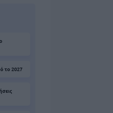
ο
ό το 2027
ήσεις