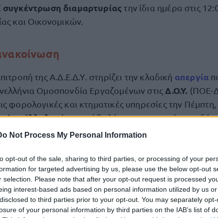
συγκέντρωση διαμαρτυρίας
ί
την ίδια ημέρα στις 12
ίας και Οικονομικών.
ανακοίνωση
απεργία
πιτροπή της Α.Δ.Ε.Δ.Υ. στηρίζει την κλαδική
π
Δ.Ο.Υ.
ανελλήνια Ομοσπονδία Εργαζομένων στις
(ΠΟΕ-Δ
ις φορολογικές και κτηματικές υπηρεσίες την Πέμπτη,
κοί υπάλληλοι
έχουν κάθε λόγο να απεργούν επειδή κα
α δραματική κατάσταση που βιώνει η συντριπτική πλε
Do Not Process My Personal Information
μισθό να μη φτάνε
δημόσιο και ιδιωτικό τομέα, με τον
to opt-out of the sale, sharing to third parties, or processing of your per
formation for targeted advertising by us, please use the below opt-out s
r selection. Please note that after your opt-out request is processed y
ίδρυση της ΑΑΔΕ
νια, ιδιαίτερα μετά την
το 2016, οι 
eing interest-based ads based on personal information utilized by us or
τεί μεγάλη επίθεση στα δικαιώματά τους: Επικρατούν 
disclosed to third parties prior to your opt-out. You may separately opt-
losure of your personal information by third parties on the IAB’s list of
θήλωσης καθώς και κατακερματισμού των αποδοχών,