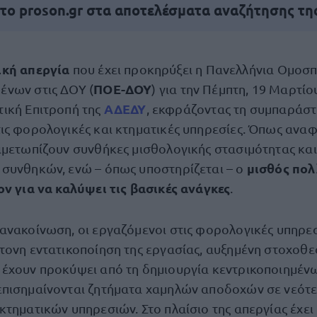
 το proson.gr στα αποτελέσματα αναζήτησης τη
ική απεργία
που έχει προκηρύξει η Πανελλήνια Ομοσ
ΠΟΕ-ΔΟΥ
ένων στις ΔΟΥ (
) για την Πέμπτη, 19 Μαρτίο
ΑΔΕΔΥ
τική Επιτροπή της
, εκφράζοντας τη συμπαράστ
ις φορολογικές και κτηματικές υπηρεσίες. Όπως αναφέ
ιμετωπίζουν συνθήκες μισθολογικής στασιμότητας και
μισθός πο
συνθηκών, ενώ – όπως υποστηρίζεται – ο
ον για να καλύψει τις βασικές ανάγκες
.
ανακοίνωση, οι εργαζόμενοι στις φορολογικές υπηρε
τονη εντατικοποίηση της εργασίας, αυξημένη στοχοθε
έχουν προκύψει από τη δημιουργία κεντρικοποιημέν
επισημαίνονται ζητήματα χαμηλών αποδοχών σε νεότ
κτηματικών υπηρεσιών. Στο πλαίσιο της απεργίας έχει