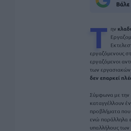
Βάλε
Τ
κλαδ
ην
Εργαζομ
Εκτελεσ
εργαζόμενους στ
εργαζόμενοι αντ
των εργασιακών 
δεν επαρκεί πλέ
Σύμφωνα με την 
καταγγέλλουν έν
προβλήματα που 
ενώ παράλληλα 
υπαλλήλους των 