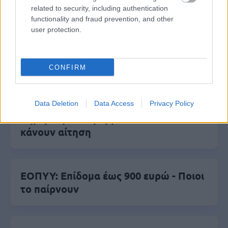
related to security, including authentication
functionality and fraud prevention, and other
user protection.
Δημοφιλείς Ειδήσεις
CONFIRM
Τουρισμός για Όλους 2026: Ανοίγει
Data Deletion
Data Access
Privacy Policy
σήμερα η πλατφόρμα - Ποια ΑΦΜ
κάνουν αίτηση
ΕΟΠΥΥ: Επίδομα έως 900 ευρώ - Ποιοι
το παίρνουν