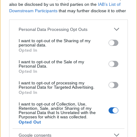
also be disclosed by us to third parties on the
IAB’s List of
10%
Οι τιμές αυξήθηκαν κατά περίπου
. Ενδεικτικά:
Downstream Participants
that may further disclose it to other
third parties.
Αθήνα – Θεσσαλονίκη:
από 48€ σε 53€
Please note that this website/app uses one or more Google
Personal Data Processing Opt Outs
services and may gather and store information including but
not limited to your visit or usage behaviour. You may click to
I want to opt-out of the Sharing of my
Αθήνα – Πάτρα:
από 29€ σε 31€
personal data.
grant or deny consent to Google and its third-party tags to
Opted In
use your data for below specified purposes in below Google
consent section.
Αθήνα – Ηγουμενίτσα:
I want to opt-out of the Sale of my
από 45€ σε 49€
Personal Data.
Opted In
μέγεθος
Παράγοντες της αγοράς εκτιμούν ότι το
I want to opt-out of processing my
Personal Data for Targeted Advertising.
των επιπτώσεων στις μετακινήσεις και στον
Opted In
τουρισμό θα εξαρτηθεί από τη διάρκεια και την
I want to opt-out of Collection, Use,
ένταση των συγκρούσεων
στην ευρύτερη περιοχή
Retention, Sale, and/or Sharing of my
Personal Data that Is Unrelated with the
της Μέσης Ανατολής.
Purposes for which it was collected.
Opted Out
Google consents