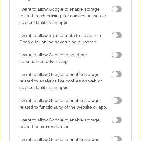
ΑΣΕΠ: Πιστοποίηση Αγγλικών σε
I want to allow Google to enable storage
μόνο 2 ημέρες στα χέρια σας
related to advertising like cookies on web or
device identifiers in apps.
I want to allow my user data to be sent to
Google for online advertising purposes.
I want to allow Google to send me
ΑΣΕΠ: Εξ αποστάσεως η πιο Εύκολη
personalized advertising.
Πιστοποίηση Υπολογιστών σε 2
I want to allow Google to enable storage
μέρες
related to analytics like cookies on web or
device identifiers in apps.
I want to allow Google to enable storage
related to functionality of the website or app.
Μάθε πρώτος όλες τις σημαντικές
I want to allow Google to enable storage
ειδήσεις.
related to personalization.
Βάλε το proson.gr στα αποτελέσματα
αναζήτησης της Google
I want to allow Google to enable storage