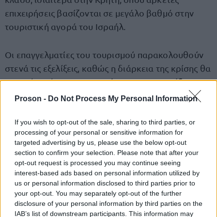
επιχειρήσεις βασίζονται σε μεγάλο βαθμό στην
τουριστική αγορά του Ισραήλ.
Οι επαγγελματίες του τουρισμού παρακολουθούν
στενά τις εξελίξεις, καθώς η διάρκεια της κρίσης θα
κρατήσεις και τις αφίξεις
επηρεάσει άμεσα τις
επισκεπτών
.
Proson -
Do Not Process My Personal Information
If you wish to opt-out of the sale, sharing to third parties, or
Ήδη αυξήσεις στα εισιτήρια των
processing of your personal or sensitive information for
ΚΤΕΛ
targeted advertising by us, please use the below opt-out
section to confirm your selection. Please note that after your
Παράλληλα, από χθες τέθηκαν σε ισχύ αυξήσεις και
opt-out request is processed you may continue seeing
interest-based ads based on personal information utilized by
στα εισιτήρια των ΚΤΕΛ, οι οποίες είχαν
us or personal information disclosed to third parties prior to
αποφασιστεί από το Υπουργείο Υποδομών και
your opt-out. You may separately opt-out of the further
Μεταφορών πριν από την κλιμάκωση της κρίσης.
disclosure of your personal information by third parties on the
IAB’s list of downstream participants. This information may