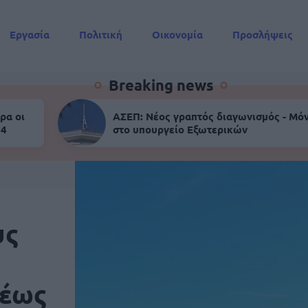
Εργασία
Πολιτική
Οικονομία
Προσλήψεις
Συντάξεις
Breaking news
ρα οι
ΑΣΕΠ: Νέος γραπτός διαγωνισμός - Μόν
 4
στο υπουργείο Εξωτερικών
υς
 έως