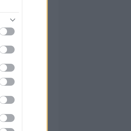
εί να
οντας τη
 σε