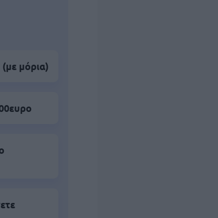
 (με μόρια)
500ευρο
ο
νετε