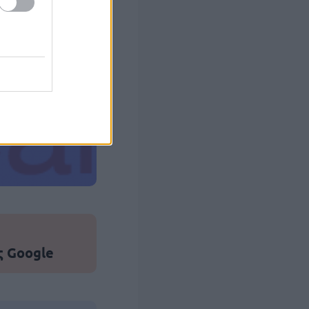
 σας
στών σε 2
ς Google