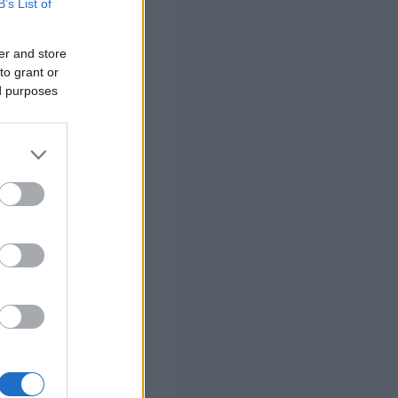
B’s List of
ση διαθέτει τον
er and store
to grant or
ed purposes
ός που επιτρέπει
ς αποδράσεις ή