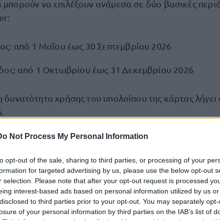
 μπορούν να επιλέξουν ανάμεσα σε δύο βασικές περιό
er:
ος: από 1 Μαΐου έως 30 Σεπτεμβρίου 2026
δος: από 1 Οκτωβρίου έως 31 Δεκεμβρίου 2026
η δυνατότητα χρήσης του υπολοίπου της κάρτας λήγει 
.
Do Not Process My Personal Information
σιμοποιήσουν οι δικαιούχοι
to opt-out of the sale, sharing to third parties, or processing of your per
ορεί να επιλέξει το κατάλυμα που επιθυμεί, καθώς δεν
formation for targeted advertising by us, please use the below opt-out s
r selection. Please note that after your opt-out request is processed y
στα συμβεβλημένων επιχειρήσεων.
eing interest-based ads based on personal information utilized by us or
disclosed to third parties prior to your opt-out. You may separately opt-
χωρίς γεωγραφικούς περιορισμούς
losure of your personal information by third parties on the IAB’s list of