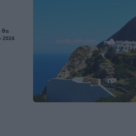
α
υ θα
ο 2026