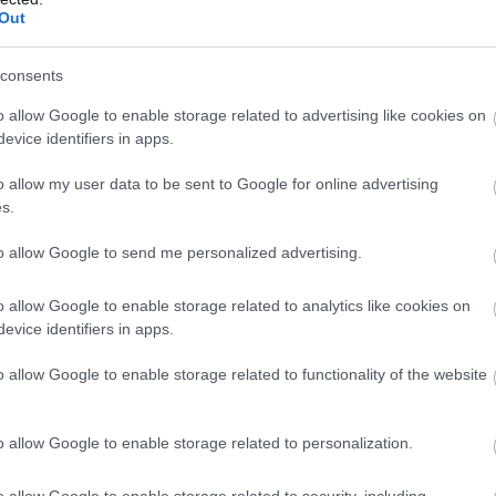
Out
ωμής
consents
ς επιδότησης γίνεται αποκλειστικά ψηφιακά και μπορ
o allow Google to enable storage related to advertising like cookies on
evice identifiers in apps.
 με τρεις τρόπους:
o allow my user data to be sent to Google for online advertising
ς πληρωμής (NFC) με smartphone
s.
to allow Google to send me personalized advertising.
ine συστημάτων κρατήσεων των καταλυμάτων
o allow Google to enable storage related to analytics like cookies on
η εισαγωγή των στοιχείων της κάρτας σε φυσικό POS.
evice identifiers in apps.
τοχεύει στην ενίσχυση του εσωτερικού τουρισμού, δίν
o allow Google to enable storage related to functionality of the website
ερισσότερους πολίτες να πραγματοποιήσουν διακοπές
 Ελλάδας.
o allow Google to enable storage related to personalization.
o allow Google to enable storage related to security, including