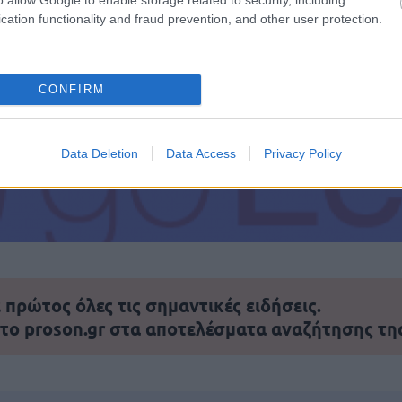
cation functionality and fraud prevention, and other user protection.
τοποίηση Αγγλικών σε μόνο 2 ημέρες στα χέρια
CONFIRM
Data Deletion
Data Access
Privacy Policy
αποστάσεως η πιο Εύκολη Πιστοποίηση Υπολογι
πρώτος όλες τις σημαντικές ειδήσεις.
 το proson.gr στα αποτελέσματα αναζήτησης τη