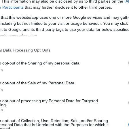
. This information may also be disclosed by us to third parties on the
IA
Participants
that may further disclose it to other third parties.
τα
μπορεί να χρησιμοποιηθεί σε οποιαδήποτε επιχείρη
 that this website/app uses one or more Google services and may gath
αι τερματικό POS. Αυτό περιλαμβάνει:
including but not limited to your visit or usage behaviour. You may click 
 to Google and its third-party tags to use your data for below specifi
ogle consent section.
α δωμάτια
l Data Processing Opt Outs
o opt-out of the Sharing of my personal data.
In
 κατασκηνώσεις
o opt-out of the Sale of my Personal Data.
In
τε περιοχή της Ελλάδας
to opt-out of processing my Personal Data for Targeted
ing.
απαιτείται ελάχιστος αριθμός διανυκτερεύσεων, γεγον
In
υς να αξιοποιήσουν το voucher ακόμη και για σύντομε
o opt-out of Collection, Use, Retention, Sale, and/or Sharing
ersonal Data that Is Unrelated with the Purposes for which it
lected.