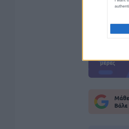
authenti
ΑΣΕΠ: Πισ
ΑΣΕΠ: Εξ 
μέρες
Μάθε 
Βάλε