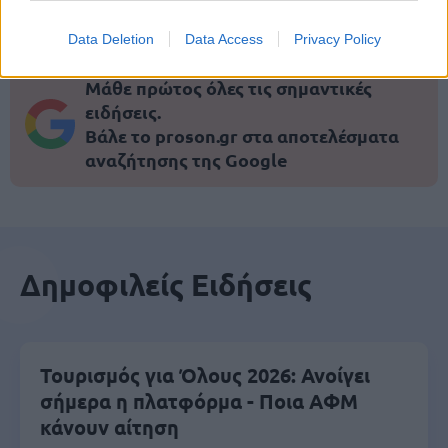
Data Deletion
Data Access
Privacy Policy
Μάθε πρώτος όλες τις σημαντικές
ειδήσεις.
Βάλε το proson.gr στα αποτελέσματα
αναζήτησης της Google
Δημοφιλείς Ειδήσεις
Τουρισμός για Όλους 2026: Ανοίγει
σήμερα η πλατφόρμα - Ποια ΑΦΜ
κάνουν αίτηση