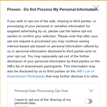
έλεγχο
περιορισμό της εξάπλωσης
Για τον
και τον
της νόσου
, κρίνεται απολύτως απαραίτητη η
Proson -
Do Not Process My Personal Information
αυστηρών μέτρων βιοπροφύλαξης
εφαρμογή
και
περιορισμών
στις μετακινήσεις ζώων, ανθρώπων,
If you wish to opt-out of the sale, sharing to third parties, or
processing of your personal or sensitive information for
προϊόντων και υλικών.
targeted advertising by us, please use the below opt-out
section to confirm your selection. Please note that after your
δεν μεταδίδεται στον
Ο αφθώδης πυρετός
opt-out request is processed you may continue seeing
interest-based ads based on personal information utilized by
άνθρωπο
δεν αποτελεί απειλή για τη δημόσια
και
us or personal information disclosed to third parties prior to
υγεία
. Ωστόσο, θεωρείται ως ένα από τα πιο
your opt-out. You may separately opt-out of the further
παραγωγικών ζώων
επικίνδυνα νοσήματα των
disclosure of your personal information by third parties on the
IAB’s list of downstream participants. This information may
παγκοσμίως
. Τελευταία φορά που εμφανίστηκε
also be disclosed by us to third parties on the
IAB’s List of
στην Ελλάδα ήταν το 2000-2001».
Downstream Participants
that may further disclose it to other
third parties.
Η Γενική Διεύθυνση Κτηνιατρικής τονίζει ότι
Please note that this website/app uses one or more Google
Personal Data Processing Opt Outs
services and may gather and store information including but
συνεχή επικοινωνία με τις αρμόδιες
βρίσκεται σε
not limited to your visit or usage behaviour. You may click to
I want to opt-out of the Sharing of my
τοπικές κτηνιατρικές και άλλες υπηρεσίες
και θα
personal data.
grant or deny consent to Google and its third-party tags to