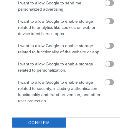
παρακολούθηση
Σπύρος Πρωτοψάλτης, για την
I want to allow Google to send me
personalized advertising.
της εφαρμογής
του σχεδίου και τον επιχειρησιακό
συντονισμό των εμπλεκόμενων φορέων, με στόχο
I want to allow Google to enable storage
τον περιορισμό της διασποράς της νόσου.
related to analytics like cookies on web or
device identifiers in apps.
I want to allow Google to enable storage
related to functionality of the website or app.
ΑΣΕΠ: Πιστοποίηση Αγγλικών σε
μόνο 2 ημέρες στα χέρια σας
I want to allow Google to enable storage
related to personalization.
I want to allow Google to enable storage
related to security, including authentication
functionality and fraud prevention, and other
user protection.
ΑΣΕΠ: Εξ αποστάσεως η πιο Εύκολη
Πιστοποίηση Υπολογιστών σε 2
μέρες
CONFIRM