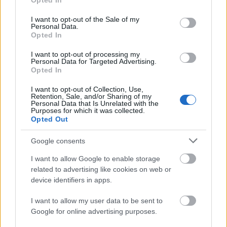
Opted In
εκδώσει άμεσα λεπτομερείς συμπληρωματικές
use your data for below specified purposes in below Google
consent section.
οδηγίες για τη διαχείριση και αντιμετώπιση της
I want to opt-out of the Sale of my
Personal Data.
νόσου.
Opted In
I want to opt-out of processing my
Personal Data for Targeted Advertising.
Λέβος: Αύριο στο νησί κλιμάκιο του
Opted In
ΥΠΑΑΤ
I want to opt-out of Collection, Use,
Retention, Sale, and/or Sharing of my
κλιμάκιο του ΥΠΑΑΤ
Αύριο μεταβαίνει στη Λέσβο
,
Personal Data that Is Unrelated with the
Purposes for which it was collected.
με επικεφαλής τον υφυπουργό Αγροτικής
Opted Out
Ανάπτυξης και Τροφίμων, Χρήστο Κέλλα,
Google consents
συντονίσει
προκειμένου να
, σε συνεργασία με την
I want to allow Google to enable storage
περιφέρεια και τις κτηνιατρικές υπηρεσίες, την
related to advertising like cookies on web or
άμεση εφαρμογή
των προβλεπόμενων μέτρων.
device identifiers in apps.
I want to allow my user data to be sent to
Παρασκευή
Την
θα μεταβεί στο νησί και ο γενικός
Google for online advertising purposes.
γραμματέας Αγροτικής Ανάπτυξης και Τροφίμων,