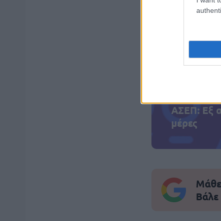
authenti
ΑΣΕΠ: Πισ
ΑΣΕΠ: Εξ 
μέρες
Μάθε 
Βάλε