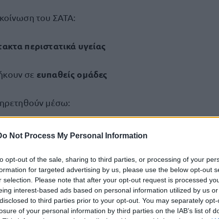
κοίνωση του ΣΑΤΑ:
τακτα περιστατικά υγείας
ευπαθείς ομάδες
ήκουν σε
πηρετηθούν μέσω:
ν Ράδιο Ταξί της Περιφέρειας
Do Not Process My Personal Information
ειδική σήμανση στο παρμπρίζ
φαλείας με
to opt-out of the sale, sharing to third parties, or processing of your per
formation for targeted advertising by us, please use the below opt-out s
r selection. Please note that after your opt-out request is processed y
κρίσιμες ανάγκες μετα
ή στοχεύει στο να καλυφθούν
eing interest-based ads based on personal information utilized by us or
disclosed to third parties prior to your opt-out. You may separately opt-
losure of your personal information by third parties on the IAB’s list of