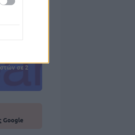
 σας
στών σε 2
ς Google