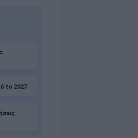
ο
ό το 2027
ήσεις