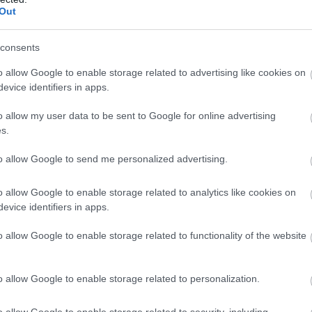
Out
 το επιβατικό κοινό
consents
κατανόηση από τους πολίτες
του κλάδου ζητούν
λόγω
o allow Google to enable storage related to advertising like cookies on
στήριξη στις κινητοποιήσεις
ς και
evice identifiers in apps.
o allow my user data to be sent to Google for online advertising
ποιότητα των υπηρεσιώ
γώνας τους συνδέεται με την
s.
ων επιβατών
βιωσιμότητα των δημόσιων μετ
και τη
to allow Google to send me personalized advertising.
υν οι πολίτες
o allow Google to enable storage related to analytics like cookies on
evice identifiers in apps.
εναλλακτικά μέσα μεταφοράς
ατίζουν
o allow Google to enable storage related to functionality of the website
ράδιο ταξί μόνο σε έκτακτες περιπτώσεις
ται σε
o allow Google to enable storage related to personalization.
ται για τις εξελίξεις της απεργίας
o allow Google to enable storage related to security, including