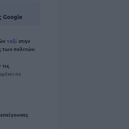
ς Google
γών
ταξί
στην
ς των πολιτών
.
 τις
μένει σε
επείγουσες
ε