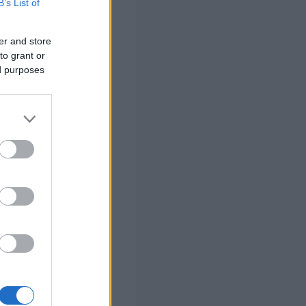
B’s List of
er and store
α διαρκέσουν
to grant or
ed purposes
μμετοχή του
 προωθούμενο
αθέμιτο
ύει τον
και
«νομιμοποιεί
βιωσιμότητα
 τη