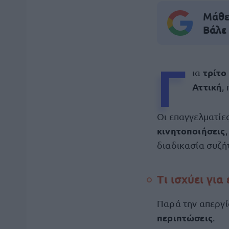
Μάθε 
Βάλε
Γ
τρίτο
ια
Αττική
,
Οι επαγγελματίε
κινητοποιήσεις
διαδικασία συζή
Τι ισχύει γι
Παρά την απεργί
περιπτώσεις
.