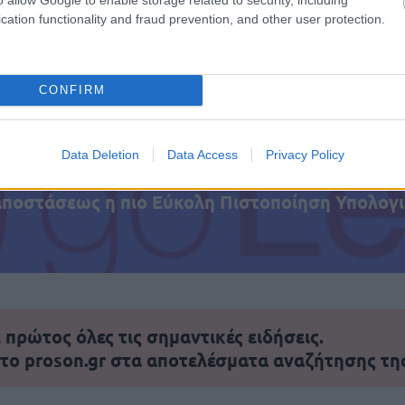
cation functionality and fraud prevention, and other user protection.
τοποίηση Αγγλικών σε μόνο 2 ημέρες στα χέρια
CONFIRM
Data Deletion
Data Access
Privacy Policy
αποστάσεως η πιο Εύκολη Πιστοποίηση Υπολογι
πρώτος όλες τις σημαντικές ειδήσεις.
 το proson.gr στα αποτελέσματα αναζήτησης τη