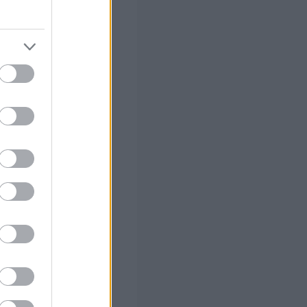
 των δυσκολιών
ν μεταφοράς
,
αφορών