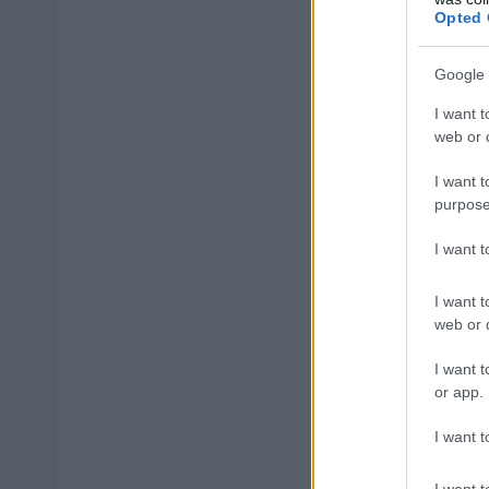
Opted 
Έκκληση προς
Google 
Οι εκπρόσωποι 
I want t
στις μετακινήσει
web or d
I want t
Τονίζουν ότι ο α
purpose
ασφάλεια τ
την
I want 
Τι να προσέξο
I want t
web or d
Να προγραμμ
I want t
or app.
Να απευθύνον
I want t
Να ενημερώνον
I want t