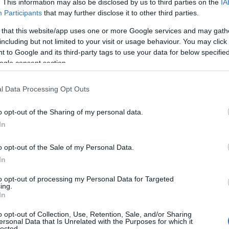
. This information may also be disclosed by us to third parties on the
IA
Participants
that may further disclose it to other third parties.
ίζουμε δυναμικά τις κινητοποιήσεις»
 that this website/app uses one or more Google services and may gath
κοίνωσή του, το ΣΑΤΑ τονίζει ότι οι κινητοποιήσεις θ
including but not limited to your visit or usage behaviour. You may click 
 to Google and its third-party tags to use your data for below specifi
ι η συζήτηση του νομοσχεδίου
καθολική συ
, υπάρχει
ogle consent section.
ενωμένοι και αποφασισμένοι
οι οδηγοί είναι
l Data Processing Opt Outs
ύν οι οδηγοί ταξί
o opt-out of the Sharing of my personal data.
In
ς του κλάδου εκφράζουν έντονες αντιρρήσεις για το
υποβαθμίζει το έργο των ταξί
στηρίζοντας ότι
, ενισχ
o opt-out of the Sale of my Personal Data.
ανασφάλειας για τους οδηγούς 
δημιουργεί συνθήκες
In
στον χώρο των μεταφορών
to opt-out of processing my Personal Data for Targeted
ing.
In
«υπαρξιακό αγώνα»
 πρόκειται για έναν
που αφορά
ος
.
o opt-out of Collection, Use, Retention, Sale, and/or Sharing
ersonal Data that Is Unrelated with the Purposes for which it
lected.