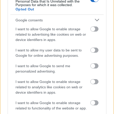
Personal Data that Is Unrelated with the
μέρες
Purposes for which it was collected.
Opted Out
Google consents
I want to allow Google to enable storage
Μάθε πρώτος όλες τις σημαντικές
related to advertising like cookies on web or
device identifiers in apps.
ειδήσεις.
Βάλε το proson.gr στα αποτελέσματα
I want to allow my user data to be sent to
αναζήτησης της Google
Google for online advertising purposes.
I want to allow Google to send me
personalized advertising.
I want to allow Google to enable storage
Δημοφιλείς Ειδήσεις
related to analytics like cookies on web or
device identifiers in apps.
I want to allow Google to enable storage
Ανοικτές 1.779 θέσεις εργασίας στο
related to functionality of the website or app.