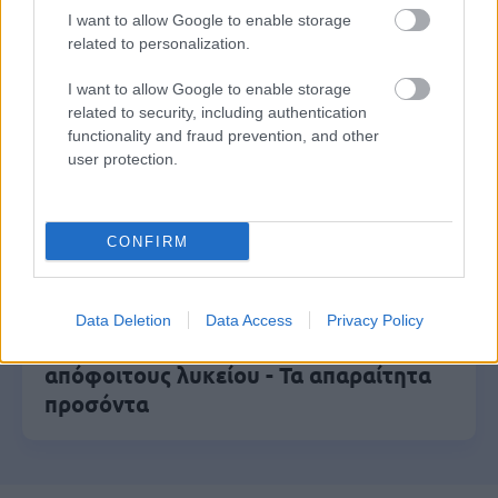
Δημόσιο (χωρίς πτυχίο)
I want to allow Google to enable storage
related to personalization.
I want to allow Google to enable storage
ΥΠΕΣ: Προγραμματισμός προσλήψεων
related to security, including authentication
2027 - Παρατείνεται το Β' Στάδιο
functionality and fraud prevention, and other
user protection.
Προσλήψεις αναπληρωτών: Περίπου
CONFIRM
30.000 ονόματα στην α' φάση
Data Deletion
Data Access
Privacy Policy
Προσλήψεις στο Εθνικό Θέατρο για
απόφοιτους λυκείου - Τα απαραίτητα
προσόντα