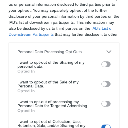
«Η Hellenic Train ευχαριστεί το επιβατικό κοινό για
us or personal information disclosed to third parties prior to
συνεργάζεται στενά με τον
την κατανόηση και
your opt-out. You may separately opt-out of the further
Διαχειριστή Υποδομής
, καταβάλλοντας κάθε
disclosure of your personal information by third parties on the
IAB’s list of downstream participants. This information may
δυνατή προσπάθεια για την καλύτερη εξυπηρέτηση
also be disclosed by us to third parties on the
IAB’s List of
των επιβατών» επισημαίνει στην ενημέρωσή της η
Downstream Participants
that may further disclose it to other
εταιρεία.
third parties.
Please note that this website/app uses one or more Google
Personal Data Processing Opt Outs
services and may gather and store information including but
not limited to your visit or usage behaviour. You may click to
I want to opt-out of the Sharing of my
personal data.
ΑΣΕΠ: Πιστοποίηση Αγγλικών σε
grant or deny consent to Google and its third-party tags to
Opted In
use your data for below specified purposes in below Google
μόνο 2 ημέρες στα χέρια σας
consent section.
I want to opt-out of the Sale of my
Personal Data.
Opted In
I want to opt-out of processing my
Personal Data for Targeted Advertising.
Opted In
ΑΣΕΠ: Εξ αποστάσεως η πιο Εύκολη
I want to opt-out of Collection, Use,
Πιστοποίηση Υπολογιστών σε 2
Retention, Sale, and/or Sharing of my