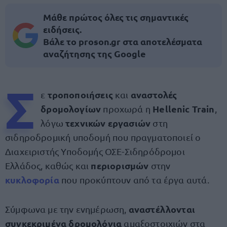
Μάθε πρώτος όλες τις σημαντικές
ειδήσεις.
Βάλε το proson.gr στα αποτελέσματα
αναζήτησης της Google
Σ
τροποποιήσεις
αναστολές
ε
και
δρομολογίων
Hellenic Train
προχωρά η
,
τεχνικών εργασιών
λόγω
στη
σιδηροδρομική υποδομή που πραγματοποιεί ο
Διαχειριστής Υποδομής ΟΣΕ-Σιδηρόδρομοι
περιορισμών
Ελλάδος, καθώς και
στην
κυκλοφορία
που προκύπτουν από τα έργα αυτά.
αναστέλλονται
Σύμφωνα με την ενημέρωση,
συγκεκριμένα δρομολόγια
αμαξοστοιχιών στα