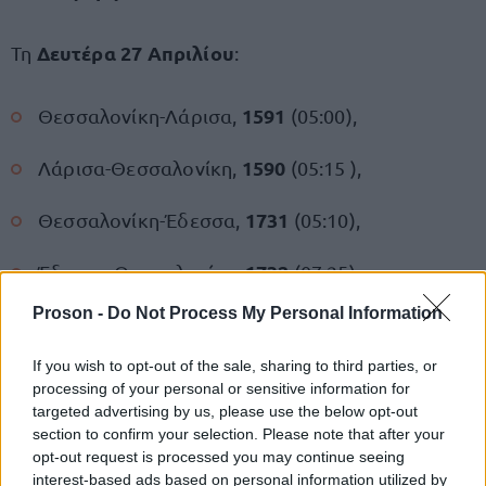
Δευτέρα 27 Απριλίου
Τη
:
1591
Θεσσαλονίκη-Λάρισα,
(05:00),
1590
Λάρισα-Θεσσαλονίκη,
(05:15 ),
1731
Θεσσαλονίκη-Έδεσσα,
(05:10),
1732
Έδεσσα-Θεσσαλονίκη,
(07:25).
Proson -
Do Not Process My Personal Information
Για την εξυπηρέτηση του επιβατικού κοινού, τα
ανωτέρω σιδηροδρομικά δρομολόγια στα
If you wish to opt-out of the sale, sharing to third parties, or
processing of your personal or sensitive information for
υποκατασταθούν από
συγκεκριμένα τμήματα θα
targeted advertising by us, please use the below opt-out
λεωφορεία της
Hellenic Train
.
section to confirm your selection. Please note that after your
opt-out request is processed you may continue seeing
interest-based ads based on personal information utilized by