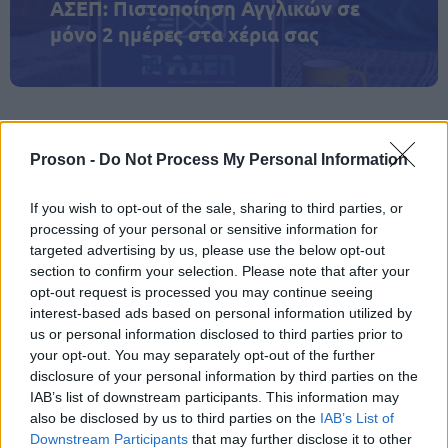
ΑΣΕΠ: Πιστοποίηση Αγγλικών σε
μόνο 2 ημέρες στα χέρια σας
Proson -
Do Not Process My Personal Information
ΑΣΕΠ: Εξ αποστάσεως η πιο Εύκολη
Πιστοποίηση Υπολογιστών σε 2
If you wish to opt-out of the sale, sharing to third parties, or
μέρες
processing of your personal or sensitive information for
targeted advertising by us, please use the below opt-out
section to confirm your selection. Please note that after your
opt-out request is processed you may continue seeing
interest-based ads based on personal information utilized by
us or personal information disclosed to third parties prior to
Μάθε πρώτος όλες τις σημαντικές
your opt-out. You may separately opt-out of the further
ειδήσεις.
disclosure of your personal information by third parties on the
Βάλε το proson.gr στα αποτελέσματα
IAB’s list of downstream participants. This information may
also be disclosed by us to third parties on the
IAB’s List of
αναζήτησης της Google
Downstream Participants
that may further disclose it to other