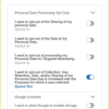
third parties.
Please note that this website/app uses one or more Google
Personal Data Processing Opt Outs
services and may gather and store information including but
not limited to your visit or usage behaviour. You may click to
I want to opt-out of the Sharing of my
Δημοφιλείς Ειδήσεις
personal data.
grant or deny consent to Google and its third-party tags to
Opted In
use your data for below specified purposes in below Google
consent section.
I want to opt-out of the Sale of my
Personal Data.
ΑΣΕΠ: Αυτές είναι οι δύο επόμενες
Opted In
προκηρύξεις «μαμούθ» (με μόρια)
I want to opt-out of processing my
Personal Data for Targeted Advertising.
Opted In
I want to opt-out of Collection, Use,
Αλλάζουν τα χαρτονομίσματα ευρώ –
Retention, Sale, and/or Sharing of my
Οριστικά εκτός το 500ευρο
Personal Data that Is Unrelated with the
Purposes for which it was collected.
Opted Out
Google consents
ΑΣΕΠ: Νέος γραπτός διαγωνισμός -
I want to allow Google to enable storage
Μόνιμοι στο υπουργείο Εξωτερικών