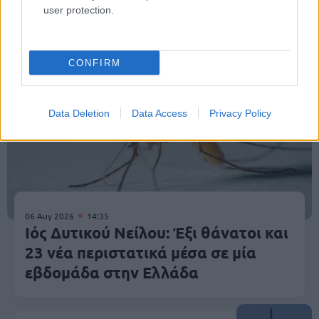
Κοινωνία
user protection.
CONFIRM
Data Deletion
Data Access
Privacy Policy
06 Αυγ 2026
14:35
Ιός Δυτικού Νείλου: Έξι θάνατοι και
23 νέα περιστατικά μέσα σε μία
εβδομάδα στην Ελλάδα