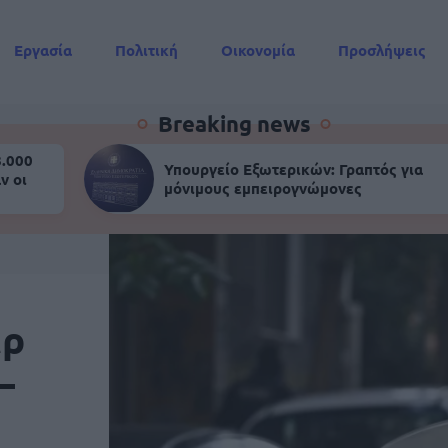
Εργασία
Πολιτική
Οικονομία
Προσλήψεις
Συντάξεις
Breaking news
8.000
Υπουργείο Εξωτερικών: Γραπτός για
ν οι
μόνιμους εμπειρογνώμονες
ερ
–