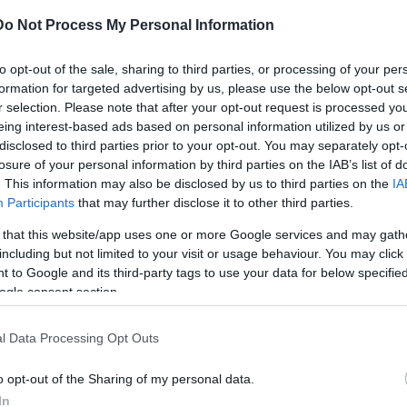
Do Not Process My Personal Information
δικογραφία
ηματίστηκε
για εμπρησμό και φθορά ξένης
ηγήθηκε στον αρμόδιο εισαγγελέα.
to opt-out of the sale, sharing to third parties, or processing of your per
formation for targeted advertising by us, please use the below opt-out s
r selection. Please note that after your opt-out request is processed y
κινητοποιήθηκαν
17 πυροσβέστες
με 8
ση της φωτιάς
eing interest-based ads based on personal information utilized by us or
disclosed to third parties prior to your opt-out. You may separately opt-
φόρο όχημα
, ενώ η ΕΛ.ΑΣ. προχώρησε σε προσωρινή δ
losure of your personal information by third parties on the IAB’s list of
ην οδό Στρατηγού Καλλάρη.
. This information may also be disclosed by us to third parties on the
IA
Participants
that may further disclose it to other third parties.
 that this website/app uses one or more Google services and may gath
including but not limited to your visit or usage behaviour. You may click 
τοποίηση Αγγλικών σε μόνο 2 ημέρες στα χέρια
 to Google and its third-party tags to use your data for below specifi
ogle consent section.
l Data Processing Opt Outs
o opt-out of the Sharing of my personal data.
αποστάσεως η πιο Εύκολη Πιστοποίηση Υπολογι
In