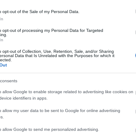
o opt-out of the Sale of my Personal Data.
In
to opt-out of processing my Personal Data for Targeted
ing.
In
πρώτος όλες τις σημαντικές ειδήσεις.
 το proson.gr στα αποτελέσματα αναζήτησης τη
o opt-out of Collection, Use, Retention, Sale, and/or Sharing
ersonal Data that Is Unrelated with the Purposes for which it
lected.
Out
consents
είς Ειδήσεις
o allow Google to enable storage related to advertising like cookies on
evice identifiers in apps.
o allow my user data to be sent to Google for online advertising
.779 θέσεις εργασίας στο Δημόσιο (χωρίς πτυχί
s.
to allow Google to send me personalized advertising.