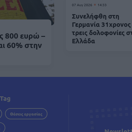
07 Αυγ 2026
14:33
Συνελήφθη στη
Γερμανία 31χρονος 
τρεις δολοφονίες σ
ς 800 ευρώ –
Ελλάδα
αι 60% στην
Tag
Θέσεις εργασίας
η
Newslet