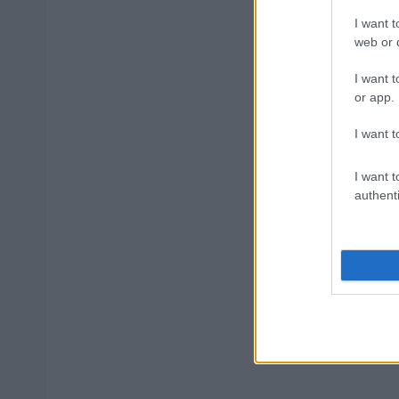
ΥΠΕΣ: Προ
I want t
Στάδιο
web or d
I want t
or app.
Προσλήψει
I want t
I want t
Υπουργείο
authenti
Tags