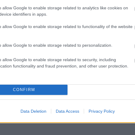
γραμματισμός προσλήψεων 2027 - Παρατείνεται
o allow Google to enable storage related to analytics like cookies on
evice identifiers in apps.
o allow Google to enable storage related to functionality of the website
ς αναπληρωτών: Περίπου 30.000 ονόματα στην
o allow Google to enable storage related to personalization.
o allow Google to enable storage related to security, including
 Εξωτερικών: Γραπτός για μόνιμους εμπειρογν
cation functionality and fraud prevention, and other user protection.
CONFIRM
Δικαστήρια
Αστυνομία
ΕΛΑΣ
Φωτιά
Data Deletion
Data Access
Privacy Policy