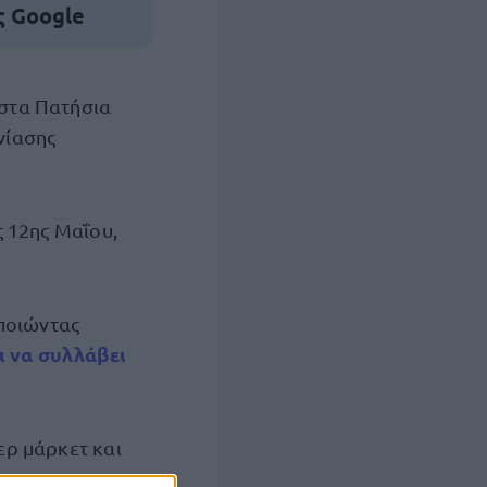
ς Google
στα Πατήσια
νίασης
ς 12ης Μαΐου,
οποιώντας
ι να συλλάβει
ερ μάρκετ και