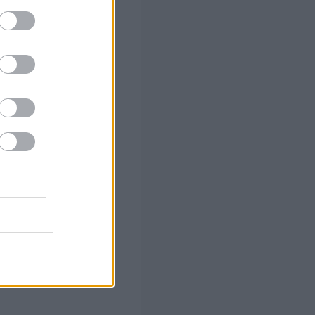
 το Β'
 α' φάση
ώμονες