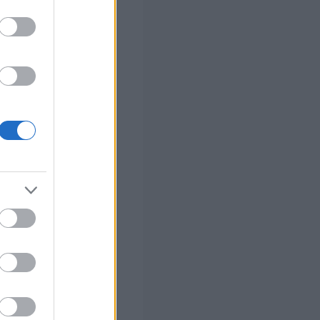
ς Google
ο)