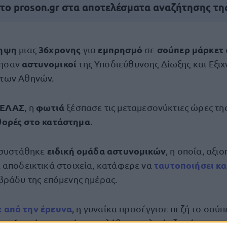
 το proson.gr στα αποτελέσματα αναζήτησης τη
ληψη
36χρονης
εμπρησμό
σούπερ μάρκετ
μιας
για
σε
αστυνομικοί
ησαν
της Υποδιεύθυνσης Δίωξης και Εξιχ
των Αθηνών.
ΕΛΑΣ
φωτιά
, η
ξέσπασε τις μεταμεσονύκτιες ώρες τη
ορές στο κατάστημα
.
ειδική ομάδα αστυνομικών
 συστάθηκε
, η οποία, αξι
ταυτοποιήσει κα
 αποδεικτικά στοιχεία, κατάφερε να
βράδυ της επόμενης ημέρας.
 από την
έρευνα
, η γυναίκα προσέγγισε πεζή το σούπ
ωτιά
, από την οποία προκλήθηκαν υλικές ζημιές.