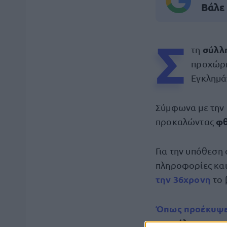
Βάλε
Σ
σύλ
τη
προχώρ
Εγκλημά
Σύμφωνα με την
φθ
προκαλώντας
Για την υπόθεση
πληροφορίες και
την 36χρονη
το 
Όπως προέκυψε
προκάλεσε τη φ