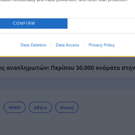
.779 θέσεις εργασίας στο Δημόσιο (χωρίς πτυχί
CONFIRM
υς - Μυκηνών: 16 προσλήψεις απόφοιτων ΠΕ, Τ
Data Deletion
Data Access
Privacy Policy
ς αναπληρωτών: Περίπου 30.000 ονόματα στην
ΜΜΜ
Αθήνα
Αττική