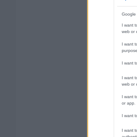
μέρες
Google 
I want t
web or d
Μάθε 
I want t
purpose
Βάλε
I want 
I want t
web or d
Δημοφιλ
I want t
or app.
I want t
Κατώτατος
I want t
authenti