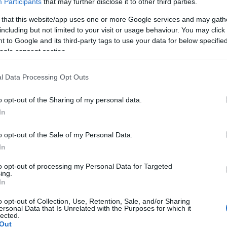
προσωρινή αφετηρία).
Participants
that may further disclose it to other third parties.
 that this website/app uses one or more Google services and may gath
ΟΑΚΑ – Άνω Μελίσσια)
θα έχει προσωρινή αφετηρία ε
including but not limited to your visit or usage behaviour. You may click 
 to Google and its third-party tags to use your data for below specifi
ου (αφετηρία της λεωφ. γραμμής 446). Διαδρομή από
ogle consent section.
ου, αριστερά Θεμιστοκλέους, Θησέως, δεξιά Πλαταιώ
Παπαφλέσσα, αριστερά Λ. Κηφισίας. Διαδρομή από τέ
l Data Processing Opt Outs
Λ. Κηφισίας, αριστερά Αριστοτέλους, αριστερά Βασ. Όλ
o opt-out of the Sharing of my personal data.
ά Περικλέους, αριστερά Αυτοκρ. Ηρακλείου (προσωρ
In
o opt-out of the Sale of my Personal Data.
In
τοποίηση Αγγλικών σε μόνο 2 ημέρες στα χέρια
to opt-out of processing my Personal Data for Targeted
ing.
In
o opt-out of Collection, Use, Retention, Sale, and/or Sharing
ersonal Data that Is Unrelated with the Purposes for which it
lected.
αποστάσεως η πιο Εύκολη Πιστοποίηση Υπολογι
Out