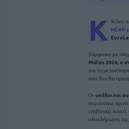
Κ
λείνει 
ΗΣΑΠ
μ
EuroLe
Σύμφωνα με πληρ
Μαΐου 2026, ο σ
για τη μετακίνη
που δεν θα πραγ
υπόλοιποι συ
Οι
παραπάνω χρονικ
επιβατικό κοινό.
ολοκλήρωση της