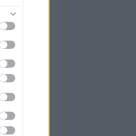
ς Google
ό το 2027