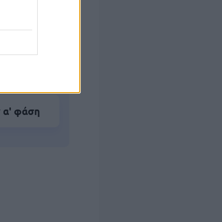
ο)
Ε, ΔΕ και
 α' φάση