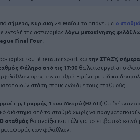
σήμερα, Κυριακή 24 Μαΐου
ο σταθμ
από
το απόγευμα
λόγω μετακίνησης φιλάθλ
ε εντολή της αστυνομίας
ague Final Four
.
την ΣΤΑΣΥ, σήμερα
οφορίες του athenstransport και
ταθμός Φάληρο από τις 17:00
θα λειτουργεί αποκλεισ
ση φιλάθλων προς τον σταθμό Ειρήνη με ειδικά δρομο
ματοποιούν στάση στους ενδιάμεσους σταθμούς.
ρμοί της Γραμμής 1 του Μετρό (ΗΣΑΠ)
θα διέρχοντα
ό διάστημα από το σταθμό χωρίς να πραγματοποιούν
Ο σταθμός
θα ανοίξει και πάλι για το επιβατικό κοινό 
 μεταφοράς των φιλάθλων.