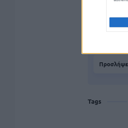
Ανοικτές 1
ΔΕΥΑ Άργο
ΥΕ
Προσλήψει
Tags