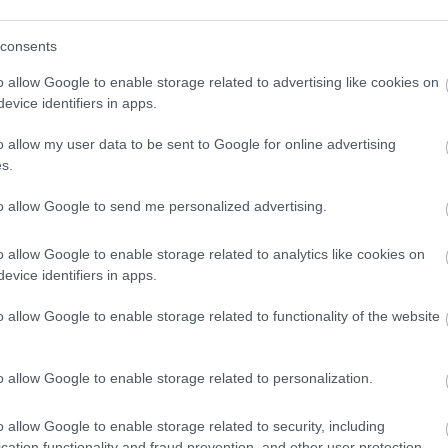
consents
o allow Google to enable storage related to advertising like cookies on
evice identifiers in apps.
πρώτος όλες τις σημαντικές ειδήσεις.
o allow my user data to be sent to Google for online advertising
s.
 το proson.gr στα αποτελέσματα αναζήτησης τη
to allow Google to send me personalized advertising.
o allow Google to enable storage related to analytics like cookies on
evice identifiers in apps.
είς Ειδήσεις
o allow Google to enable storage related to functionality of the website
o allow Google to enable storage related to personalization.
 μισθός: Σενάριο για αύξηση στα 1.000 ευρώ απ
o allow Google to enable storage related to security, including
cation functionality and fraud prevention, and other user protection.