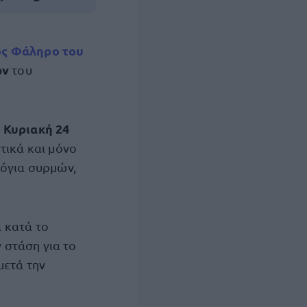
ός Φάληρο του
ων
του
 Κυριακή 24
τικά και μόνο
λόγια συρμών,
ι κατά το
 στάση για το
μετά την