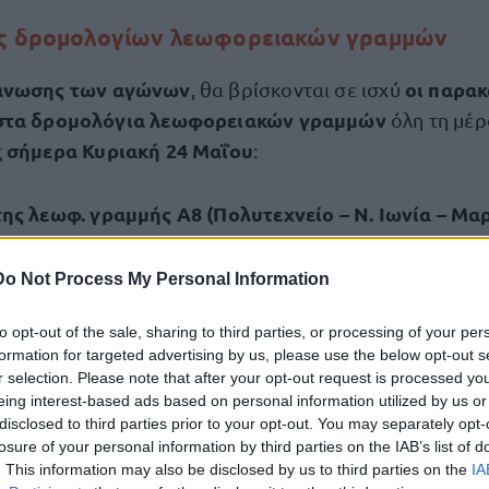
ις δρομολογίων λεωφορειακών γραμμών
άνωσης των αγώνων
οι παρα
, θα βρίσκονται σε ισχύ
 στα δρομολόγια λεωφορειακών γραμμών
όλη τη μέρ
σήμερα Κυριακή 24 Μαΐου
ς
:
ης λεωφ. γραμμής Α8 (Πολυτεχνείο – Ν. Ιωνία – Μα
αι κυκλικά από την αφετηρία (Πολυτεχνείο) μέχρι το
δρομή από αφετηρία: από Λ. Κηφισιάς, κυκλικά στο δαχ
Do Not Process My Personal Information
 Κηφισιά.
to opt-out of the sale, sharing to third parties, or processing of your per
formation for targeted advertising by us, please use the below opt-out s
τ. Ειρήνη – Γαλάτσι – Στ. Άνω Πατήσια)
θα έχει προσ
r selection. Please note that after your opt-out request is processed y
δείας (αφετηρία των λεωφ. γραμμών 054, 605). Διαδρ
eing interest-based ads based on personal information utilized by us or
disclosed to third parties prior to your opt-out. You may separately opt-
ηδείας (προσωρινή αφετηρία), αναστροφή στην Πλ. Φ
losure of your personal information by third parties on the IAB’s list of
ς, αριστερά Αναγεννήσεως. Διαδρομή προς αφετηρία:
. This information may also be disclosed by us to third parties on the
IA