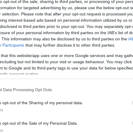
to opt-out of the sale, sharing to third parties, or processing of your per
formation for targeted advertising by us, please use the below opt-out s
r selection. Please note that after your opt-out request is processed y
eing interest-based ads based on personal information utilized by us or
τοποίηση Αγγλικών σε μόνο 2 ημέρες στα χέρια
disclosed to third parties prior to your opt-out. You may separately opt-
losure of your personal information by third parties on the IAB’s list of
. This information may also be disclosed by us to third parties on the
IA
Participants
that may further disclose it to other third parties.
 that this website/app uses one or more Google services and may gath
including but not limited to your visit or usage behaviour. You may click 
αποστάσεως η πιο Εύκολη Πιστοποίηση Υπολογι
 to Google and its third-party tags to use your data for below specifi
ogle consent section.
l Data Processing Opt Outs
o opt-out of the Sharing of my personal data.
πρώτος όλες τις σημαντικές ειδήσεις.
In
 το proson.gr στα αποτελέσματα αναζήτησης τη
o opt-out of the Sale of my Personal Data.
In