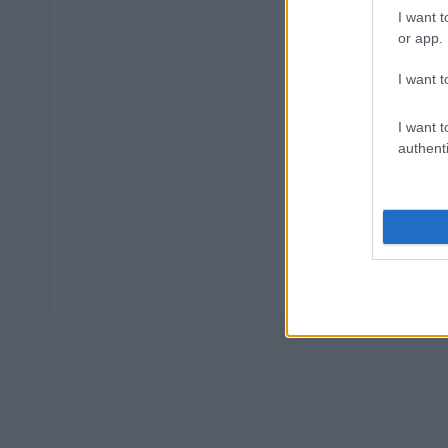
I want t
ΑΣΕΠ - Πρ
or app.
αποτελέσμ
I want t
I want t
authenti
Tags