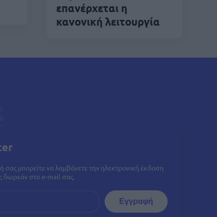
επανέρχεται η
κανονική λειτουργία
ter
ή σας μπορείτε να λαμβάνετε την ηλεκτρονική έκδοση
 δωρεάν στο e-mail σας.