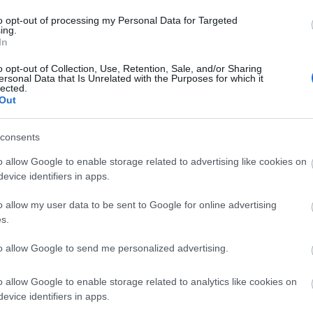
to opt-out of processing my Personal Data for Targeted
ing.
In
είς Ειδήσεις
o opt-out of Collection, Use, Retention, Sale, and/or Sharing
ersonal Data that Is Unrelated with the Purposes for which it
lected.
Out
ς γραπτός διαγωνισμός - Μόνιμοι στο υπουργεί
ών
consents
o allow Google to enable storage related to advertising like cookies on
evice identifiers in apps.
 μισθός: Σενάριο για αύξηση στα 1.000 ευρώ απ
o allow my user data to be sent to Google for online advertising
s.
to allow Google to send me personalized advertising.
26: 315 μόνιμοι στο Δημόσιο - Στις 1.102 οι αιτ
ά)
o allow Google to enable storage related to analytics like cookies on
evice identifiers in apps.