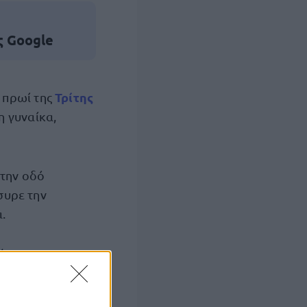
ς Google
Τρίτης
 πρωί της
η γυναίκα,
στην οδό
συρε την
.
 για τις
σε εξέλιξη