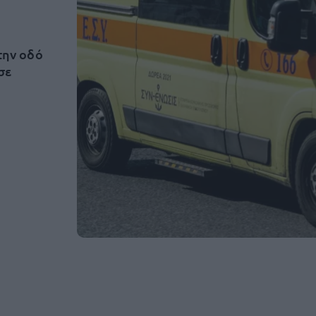
την οδό
σε