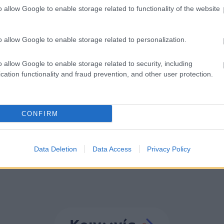
o allow Google to enable storage related to functionality of the website
οσλήψεις αναπληρωτών: Βγαίνουν τα προσωρι
ατα (1ΓΕ και 2ΓΕ/2026)
o allow Google to enable storage related to personalization.
o allow Google to enable storage related to security, including
cation functionality and fraud prevention, and other user protection.
Τροχαίο
Απώλεια
Θεσσαλονίκη
CONFIRM
Data Deletion
Data Access
Privacy Policy