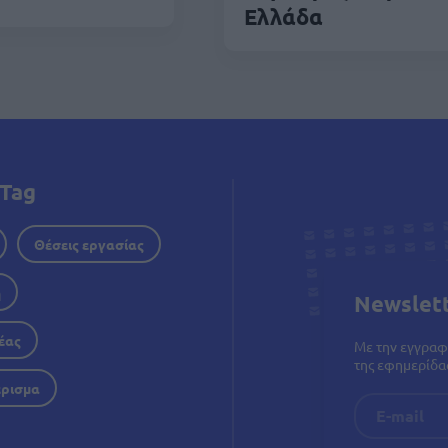
Ελλάδα
Tag
Θέσεις εργασίας
η
Newslet
έας
Με την εγγραφ
της εφημερίδας
έρισμα