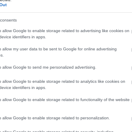
Out
οί:
consents
 προς Αεροδρόμιο στις 20:55,
o allow Google to enable storage related to advertising like cookies on
evice identifiers in apps.
 Θέατρο προς Αεροδρόμιο στις 20:30 και
o allow my user data to be sent to Google for online advertising
s.
ιο προς Δημοτικό Θέατρο στις 20:34.
to allow Google to send me personalized advertising.
συρμοί προς τ
των τεχνικών εργασιών στις 21:40, οι
o allow Google to enable storage related to analytics like cookies on
όσοι αναχωρούν από τ
ν σταθμό Αγ. Παρασκευή, ενώ
evice identifiers in apps.
ματικό σταθμό την Αγ. Παρασκευή
. Αναλυτικά:
o allow Google to enable storage related to functionality of the website
από Αγ. Παρασκευή προς Αεροδρόμιο
ς
στις 21:44, 22:
o allow Google to enable storage related to personalization.
μιο προς Αγ. Παρασκευή
στις 21:10, 21:46, 22:22, 22:5
o allow Google to enable storage related to security, including