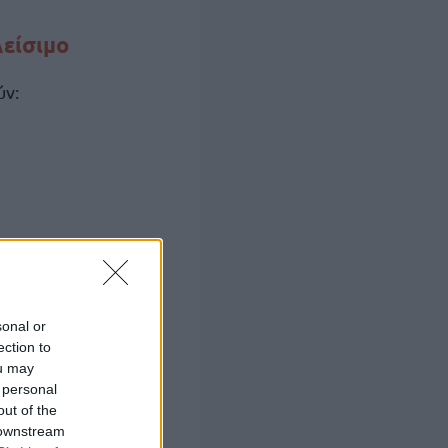
λείσιμο
ύν:
sonal or
ection to
ou may
 personal
out of the
 downstream