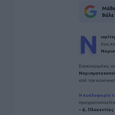
Μάθε 
Βάλε
Ν
ωρίτ
έως κα
Νομισ
Συγκεκριμένα, ο
Νομισματοκοπε
από την κανονικ
Η κυκλοφορία 
πραγματοποιείτα
– Δ. Πλακεντίας