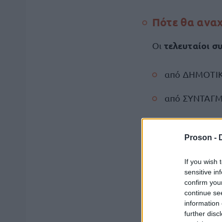
Πότε θα αναχ
τελευταίοι σ
Οι
από ΔΗΜΟΤΙΚΟ
από ΣΥΝΤΑΓΜΑ
από ΑΜΠΕΛΟΚ
Proson -
από ΠΑΝΟΡΜΟΥ
If you wish 
από ΚΑΤΕΧΑΚΗ
sensitive in
confirm you
από ΕΘΝΙΚΗ Ά
continue se
information 
further disc
από ΧΟΛΑΡΓΟ 