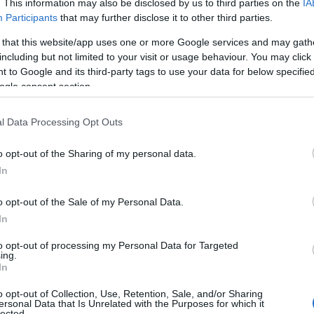
. This information may also be disclosed by us to third parties on the
IA
Participants
that may further disclose it to other third parties.
ΤΟΚΟΠΕΙΟ προς Δ. ΠΛΑΚΕΝΤΙΑΣ στις 21:35,
 that this website/app uses one or more Google services and may gath
including but not limited to your visit or usage behaviour. You may click 
ΝΤΙΑΣ προς ΔΗΜΟΤΙΚΟ ΘΕΑΤΡΟ στις 21:23,
 to Google and its third-party tags to use your data for below specifi
ogle consent section.
ΡΑΣΚΕΥΗ προς ΔΗΜΟΤΙΚΟ ΘΕΑΤΡΟ στις 21:27,
l Data Processing Opt Outs
ΤΟΚΟΠΕΙΟ προς ΔΗΜΟΤΙΚΟ ΘΕΑΤΡΟ στις 21:28,
o opt-out of the Sharing of my personal data.
 προς ΔΗΜΟΤΙΚΟ ΘΕΑΤΡΟ στις 21:30,
In
ΆΜΥΝΑ προς ΔΗΜΟΤΙΚΟ ΘΕΑΤΡΟ στις 21:32,
o opt-out of the Sale of my Personal Data.
In
Η προς ΔΗΜΟΤΙΚΟ ΘΕΑΤΡΟ στις 21:34,
to opt-out of processing my Personal Data for Targeted
ing.
Υ προς ΔΗΜΟΤΙΚΟ ΘΕΑΤΡΟ στις 21:36.
In
o opt-out of Collection, Use, Retention, Sale, and/or Sharing
ersonal Data that Is Unrelated with the Purposes for which it
προς/από Αεροδρόμιο
lected.