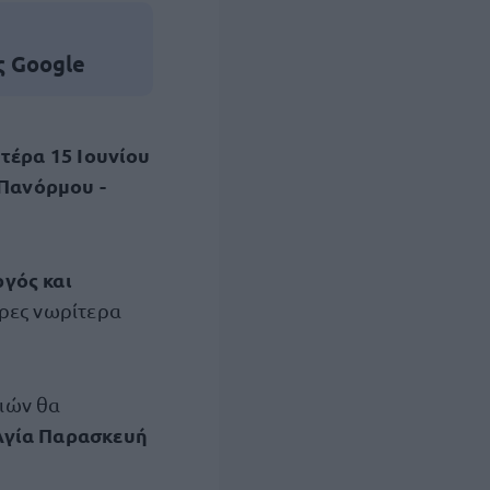
ς Google
τέρα 15 Ιουνίου
Πανόρμου -
γός και
ρες νωρίτερα
σιών θα
Αγία Παρασκευή