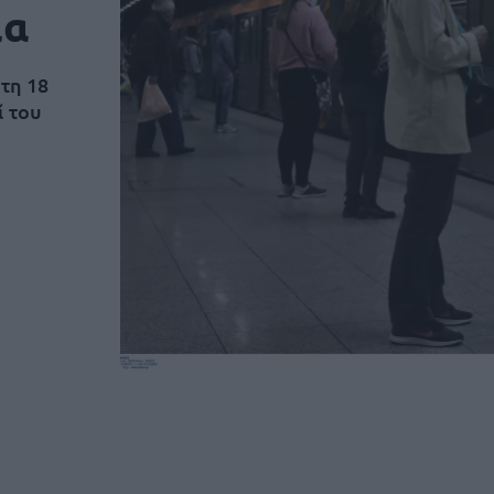
ια
τη 18
ί του