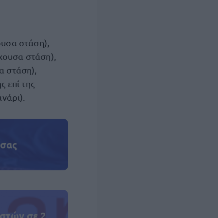
υσα στάση),
ουσα στάση),
 στάση),
 επί της
νάρι).
 σας
στών σε 2