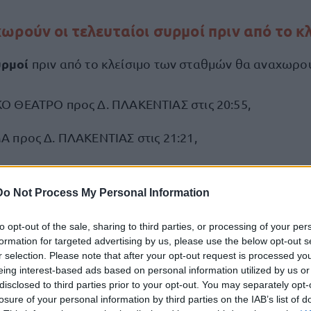
ωρούν οι τελευταίοι συρμοί πριν από το κ
υρμοί
πριν από το κλείσιμο των σταθμών θα αναχωρο
 ΘΕΑΤΡΟ προς Δ. ΠΛΑΚΕΝΤΙΑΣ στις 20:55,
 προς Δ. ΠΛΑΚΕΝΤΙΑΣ στις 21:21,
ΗΠΟΥΣ προς Δ. ΠΛΑΚΕΝΤΙΑΣ στις 21:25,
Do Not Process My Personal Information
 προς Δ. ΠΛΑΚΕΝΤΙΑΣ στις 21:27,
to opt-out of the sale, sharing to third parties, or processing of your per
 προς Δ. ΠΛΑΚΕΝΤΙΑΣ στις 21:29,
formation for targeted advertising by us, please use the below opt-out s
r selection. Please note that after your opt-out request is processed y
ΜΥΝΑ προς Δ. ΠΛΑΚΕΝΤΙΑΣ στις 21:31,
eing interest-based ads based on personal information utilized by us or
disclosed to third parties prior to your opt-out. You may separately opt-
losure of your personal information by third parties on the IAB’s list of
προς Δ. ΠΛΑΚΕΝΤΙΑΣ στις 21:33,