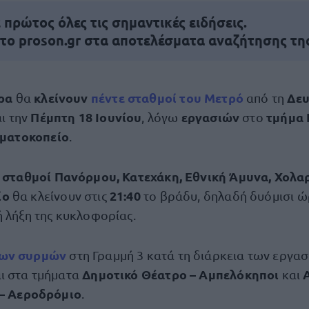
πρώτος όλες τις σημαντικές ειδήσεις.
 το proson.gr στα αποτελέσματα αναζήτησης τη
ερα
κλείνουν
πέντε σταθμοί του Μετρό
Δευ
θα
από τη
Πέμπτη 18 Ιουνίου
εργασιών
τμήμα 
ι την
, λόγω
στο
ματοκοπείο
.
σταθμοί Πανόρμου, Κατεχάκη, Εθνική Άμυνα, Χολαρ
ι
ίο
21:40
θα κλείνουν στις
το βράδυ, δηλαδή δυόμισι ώ
ή λήξη της κυκλοφορίας.
των συρμών
στη Γραμμή 3 κατά τη διάρκεια των εργα
Δημοτικό Θέατρο – Αμπελόκηποι
ι στα τμήματα
και
 – Αεροδρόμιο
.