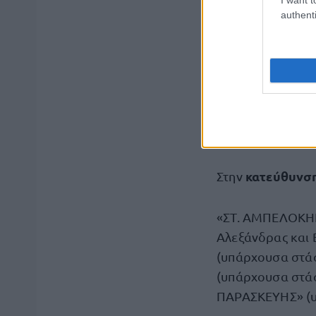
authenti
Προσωρινή λ
Για την εξυπηρέ
Κυριακή έως Πέμπ
προσωρινή λεωφ
Χαλάνδρι»
. Η γ
κατεύθυνση
Στην
«ΣΤ. ΑΜΠΕΛΟΚΗΠ
Αλεξάνδρας και 
(υπάρχουσα στά
(υπάρχουσα στά
ΠΑΡΑΣΚΕΥΗΣ» (υ