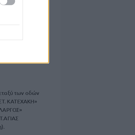
ις ημέρες
ετρό) την
. Μετρό
εταξύ των οδών
«ΣΤ. ΚΑΤΕΧΑΚΗ»
ΟΛΑΡΓΟΣ»
Τ.ΑΓΙΑΣ
).