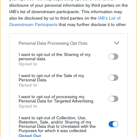
εμβολιασμούς
, αφήνοντας τους κτηνοτρόφους
disclosure of your personal information by third parties on the
IAB’s list of downstream participants. This information may
εκτεθειμένους.
also be disclosed by us to third parties on the
IAB’s List of
Downstream Participants
that may further disclose it to other
Απαιτούνται άμεσα μέτρα προστασίας και
third parties.
αποζημιώσεις για τις απώλειες.
Please note that this website/app uses one or more Google
Personal Data Processing Opt Outs
services and may gather and store information including but
not limited to your visit or usage behaviour. You may click to
I want to opt-out of the Sharing of my
Γραμματεία της ΠΕΜ αποφάσισε
Η
:
personal data.
grant or deny consent to Google and its third-party tags to
Opted In
use your data for below specified purposes in below Google
consent section.
Συντονισμένες κινητοποιήσεις σε κάθε
I want to opt-out of the Sale of my
Personal Data.
περιοχή το τριήμερο
23, 24 και 25 Ιουνίου.
Opted In
Κάθε σύλλογος, ομοσπονδία και δομή του
I want to opt-out of processing my
κινήματος να οργανώσει τη δράση του.
Personal Data for Targeted Advertising.
Opted In
νομοθετική ρύθμιση
Παρεμβάσεις για
I want to opt-out of Collection, Use,
Retention, Sale, and/or Sharing of my
διαγραφής των διώξεων
. Είναι απαράδεκτο να
Personal Data that Is Unrelated with the
Purposes for which it was collected.
υπάρχει ασυλία για στελέχη που εμπλέκονται
Opted Out