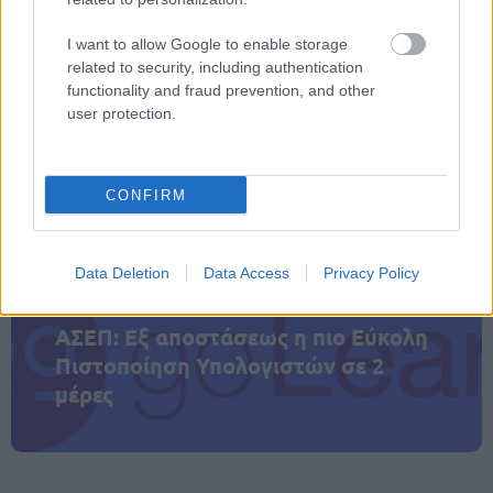
Όλοι στον δρόμο! Όλοι στον αγώνα!
».
I want to allow Google to enable storage
related to security, including authentication
functionality and fraud prevention, and other
user protection.
ΑΣΕΠ: Πιστοποίηση Αγγλικών σε
μόνο 2 ημέρες στα χέρια σας
CONFIRM
Data Deletion
Data Access
Privacy Policy
ΑΣΕΠ: Εξ αποστάσεως η πιο Εύκολη
Πιστοποίηση Υπολογιστών σε 2
μέρες