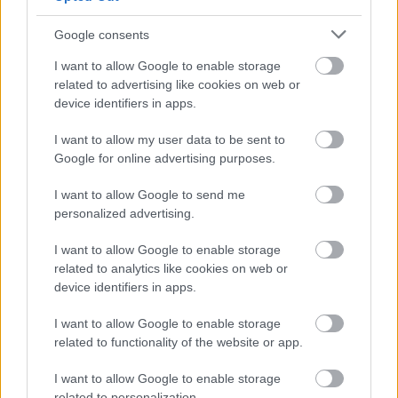
στον ΟΠΕΚΕΠΕ και ταυτόχρονα να διώκονται
αγρότες που αγωνίζονται. Ζητείται να τεθούν
Google consents
στο αρχείο όλες οι διώξεις για τις
I want to allow Google to enable storage
κινητοποιήσεις του χειμώνα. Θα ζητηθούν
related to advertising like cookies on web or
device identifiers in apps.
συναντήσεις με όλα τα κόμματα της Βουλής για
να ασκηθεί πίεση.
I want to allow my user data to be sent to
Google for online advertising purposes.
Κοινό μέτωπο στη ΔΕΘ
: Μαζική συμμετοχή στη
I want to allow Google to send me
5 Σεπτεμβρίου
μεγάλη κινητοποίηση στις
, μαζί
personalized advertising.
με εργατικά σωματεία, συλλόγους, φοιτητές και
I want to allow Google to enable storage
γυναικείες οργανώσεις που στήριξαν τον
related to analytics like cookies on web or
αγώνα.
device identifiers in apps.
I want to allow Google to enable storage
αξιοπρεπή ζωή
Δεν ζητάμε ελεημοσύνη, απαιτούμε
related to functionality of the website or app.
από τον μόχθο μας
. Οργανώνουμε τη δράση μας
με ενότητα και μαζικό αγώνα.
I want to allow Google to enable storage
related to personalization.