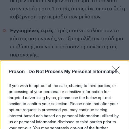
πετρέλαιο και πλαφόν στο ρεύμα. Πετρέλαιο
στον αγρότη στο 1 ευρώ, όπως είχε υποσχεθεί η
κυβέρνηση την περίοδο των μπλόκων.
Εγγυημένες τιμές
: Τιμές που να καλύπτουν το
κόστος παραγωγής, να εξασφαλίζουν εισόδημα
επιβίωσης και να επιτρέπουν τη συνέχιση της
παραγωγής.
Άμεση καταβολή ενισχύσεων και
Proson -
Do Not Process My Personal Information
αποζημιώσεων
: χωρίς καθυστερήσεις και
αποκλεισμούς.
If you wish to opt-out of the sale, sharing to third parties, or
processing of your personal or sensitive information for
targeted advertising by us, please use the below opt-out
αντιμέτωποι με την
Οι κτηνοτρόφοι βρίσκονται
section to confirm your selection. Please note that after your
ευλογιά και τον αφθώδη πυρετό
. Η κυβέρνηση,
opt-out request is processed you may continue seeing
interest-based ads based on personal information utilized by
κερδοφορία
δίνοντας προτεραιότητα στην
των
us or personal information disclosed to third parties prior to
δεν προχωρά σε
μεγαλοεξαγωγέων φέτας,
your opt-out. You may separately opt-out of the further