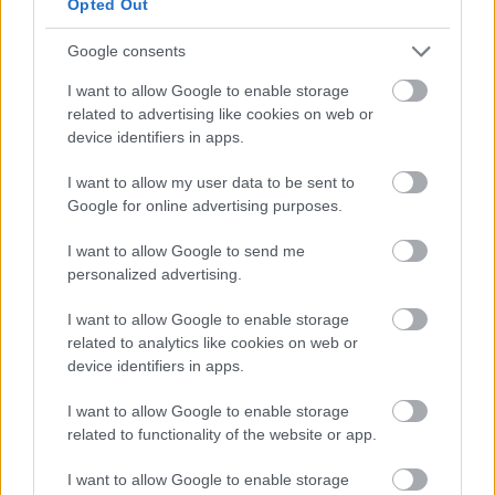
Opted Out
έως 600 ευρώ - Ποια ΑΦΜ παίρνουν
σειρά σήμερα
Google consents
I want to allow Google to enable storage
related to advertising like cookies on web or
device identifiers in apps.
ΟΠΕΚΑ: Μηνιαίο επίδομα έως 210
ευρώ - Πώς θα τα πάρετε
I want to allow my user data to be sent to
Google for online advertising purposes.
I want to allow Google to send me
ΔΥΠΑ: Ειδικό βοήθημα ανεργίας 565
personalized advertising.
ευρώ – Ποια δικαιολογητικά
I want to allow Google to enable storage
απαιτούνται
related to analytics like cookies on web or
device identifiers in apps.
I want to allow Google to enable storage
related to functionality of the website or app.
Tags
I want to allow Google to enable storage