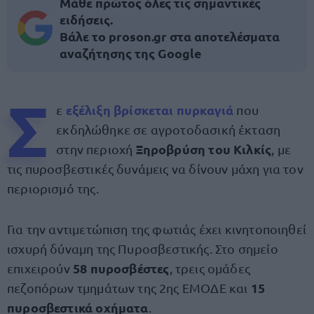
Μάθε πρώτος όλες τις σημαντικές
ειδήσεις.
Βάλε το proson.gr στα αποτελέσματα
αναζήτησης της Google
Σ
εξέλιξη βρίσκεται πυρκαγιά
ε
που
εκδηλώθηκε σε αγροτοδασική έκταση
Ξηροβρύση του Κιλκίς
στην περιοχή
, με
τις πυροσβεστικές δυνάμεις να δίνουν μάχη για τον
περιορισμό της.
Για την αντιμετώπιση της φωτιάς έχει κινητοποιηθεί
ισχυρή δύναμη της Πυροσβεστικής. Στο σημείο
58 πυροσβέστες
επιχειρούν
, τρεις ομάδες
15
πεζοπόρων τμημάτων της 2ης ΕΜΟΔΕ και
πυροσβεστικά οχήματα
.