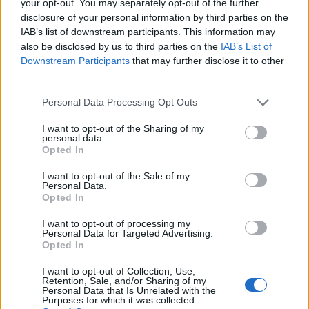
your opt-out. You may separately opt-out of the further
disclosure of your personal information by third parties on the
Μάθε πρώτος όλες τις σημαντικές
IAB’s list of downstream participants. This information may
ειδήσεις.
also be disclosed by us to third parties on the
IAB’s List of
Downstream Participants
that may further disclose it to other
Βάλε το proson.gr στα αποτελέσματα
third parties.
αναζήτησης της Google
Please note that this website/app uses one or more Google
Personal Data Processing Opt Outs
services and may gather and store information including but
not limited to your visit or usage behaviour. You may click to
I want to opt-out of the Sharing of my
personal data.
grant or deny consent to Google and its third-party tags to
Opted In
use your data for below specified purposes in below Google
Δημοφιλείς Ειδήσεις
consent section.
I want to opt-out of the Sale of my
Personal Data.
Opted In
I want to opt-out of processing my
Αυτό το επίδομα δίνει 300 ευρώ - Δεν
Personal Data for Targeted Advertising.
χρειάζεται αίτηση
Opted In
I want to opt-out of Collection, Use,
Retention, Sale, and/or Sharing of my
Personal Data that Is Unrelated with the
Purposes for which it was collected.
Τουρισμός για Όλους 2026: Voucher