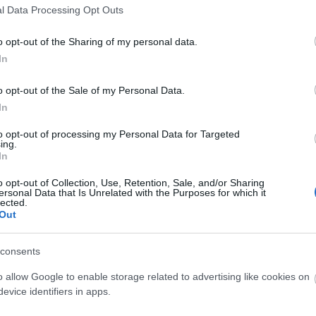
l Data Processing Opt Outs
τοποίηση Αγγλικών σε μόνο 2 ημέρες στα χέρια
o opt-out of the Sharing of my personal data.
In
o opt-out of the Sale of my Personal Data.
In
αποστάσεως η πιο Εύκολη Πιστοποίηση Υπολογι
to opt-out of processing my Personal Data for Targeted
ing.
In
o opt-out of Collection, Use, Retention, Sale, and/or Sharing
ersonal Data that Is Unrelated with the Purposes for which it
lected.
Out
πρώτος όλες τις σημαντικές ειδήσεις.
 το proson.gr στα αποτελέσματα αναζήτησης τη
consents
o allow Google to enable storage related to advertising like cookies on
evice identifiers in apps.