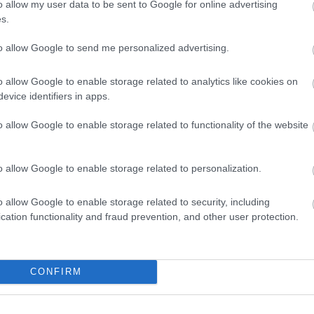
o allow my user data to be sent to Google for online advertising
είς Ειδήσεις
s.
to allow Google to send me personalized advertising.
ς είναι οι δύο επόμενες προκηρύξεις «μαμούθ»
o allow Google to enable storage related to analytics like cookies on
evice identifiers in apps.
o allow Google to enable storage related to functionality of the website
ς γραπτός διαγωνισμός - Μόνιμοι στο υπουργεί
ών
o allow Google to enable storage related to personalization.
o allow Google to enable storage related to security, including
cation functionality and fraud prevention, and other user protection.
0 προσλήψεις με μισθό έως 1.250€ - Πού θα κά
CONFIRM
 μισθός: Σενάριο για αύξηση στα 1.000 ευρώ απ