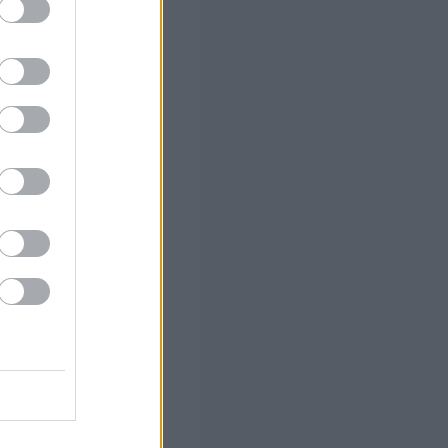
 (με μόρια)
ο
νετε
ό το 2027