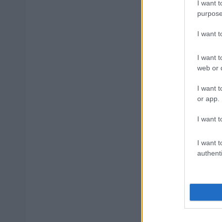
I want t
Δημοφιλ
purpose
I want 
ΑΣΕΠ: Αυτέ
I want t
web or d
I want t
or app.
ΑΣΕΠ: Νέο
Εξωτερικ
I want t
I want t
authenti
ΔΥΠΑ: 1.00
αίτηση
Κατώτατος