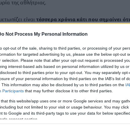
ωρία της αθλήτριας.
τέσσερα χρόνια κάτι που σημαίνει ότι
μετωπίζει είναι
 Ολυμπιακούς Αγώνες.
Do Not Process My Personal Information
πιακή Επιτροπή εξέδωσε ανακοίνωση για το θέμα, όπου
to opt-out of the sale, sharing to third parties, or processing of your per
ον ΕΟΚΑΝ έγινε σήμερα στις 13.49, ενώ ζητήθηκε η 
formation for targeted advertising by us, please use the below opt-out s
τόμου από το Ολυμπιακό Χωριό.
r selection. Please note that after your opt-out request is processed y
eing interest-based ads based on personal information utilized by us or
disclosed to third parties prior to your opt-out. You may separately opt-
οίνωση, η Ελληνική Ολυμπιακή Επιτροπή σημειώνει πως
losure of your personal information by third parties on the IAB’s list of
πή δηλώνει ότι ενημερώθηκε από τον ΕΟΚΑΝ στις 13.49
. This information may also be disclosed by us to third parties on the
IA
Participants
that may further disclose it to other third parties.
 έλεγχο ντόπινγκ μέλους της Ολυμπιακής Ομάδας στο Πα
Ν επιβάλλεται άμεσα
προσωρινός αποκλεισμός στο συγκ
 that this website/app uses one or more Google services and may gath
including but not limited to your visit or usage behaviour. You may click 
 η ΕΟΕ ζήτησε την αποχώρηση του από το Ολυμπιακό Χω
 to Google and its third-party tags to use your data for below specifi
ogle consent section.