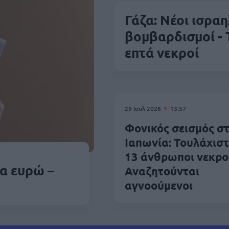
Γάζα: Νέοι ισραη
βομβαρδισμοί -
επτά νεκροί
29 Ιουλ 2026
13:57
Φονικός σεισμός σ
Ιαπωνία: Τουλάχισ
13 άνθρωποι νεκροί
α ευρώ –
Αναζητούνται
αγνοούμενοι