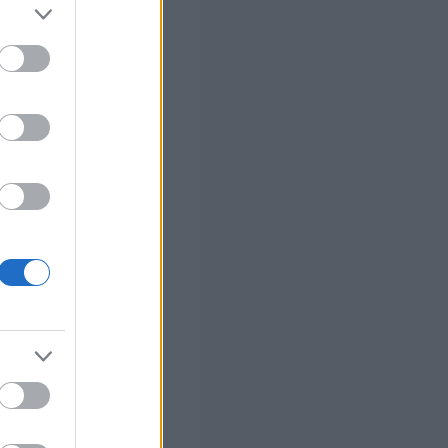
 σας
στών σε 2
ς Google