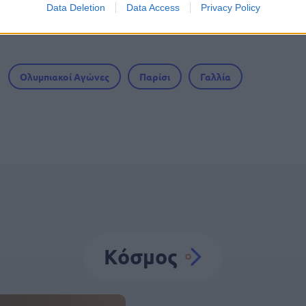
Data Deletion
Data Access
Privacy Policy
Ολυμπιακοί Αγώνες
Παρίσι
Γαλλία
Κόσμος