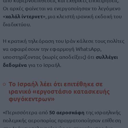
από κυβερνοεπιθέσεις και εχθρικές επιχειρήσεις.
Οι αρχές φαίνεται να ενεργοποίησαν το λεγόμενο
χαλάλ ίντερνετ
«
», μια κλειστή ιρανική εκδοχή του
διαδικτύου.
Η κρατική τηλεόραση του Ιράν κάλεσε τους πολίτες
να αφαιρέσουν την εφαρμογή WhatsApp,
συλλέγει
υποστηρίζοντας (χωρίς αποδείξεις) ότι
δεδομένα
για το Ισραήλ.
Το Ισραήλ λέει ότι επιτέθηκε σε
ιρανικό «εργοστάσιο κατασκευής
φυγόκεντρων»
50 αεροσκάφη
«Περισσότερα από
της ισραηλινής
πολεμικής αεροπορίας πραγματοποίησαν επίθεση