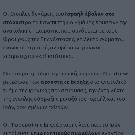
Ισραήλ έβαλαν στο
Οι ένοπλες δυνάμεις του
στόχαστρο
το πανεπιστήμιο «Ιμάμης Χουσέιν» της
ανατολικής Τεχεράνης, που συνδέεται με τους
Φρουρούς της Επανάστασης, επίλεκτο σώμα του
ιρανικού στρατού, αναφέρουν ιρανικοί
ειδησεογραφικοί ιστότοποι.
Νωρίτερα, η ειδησεογραφική υπηρεσία NourNews
ακούστηκε έκρηξη
μετέδωσε πως
στο ανατολικό
τμήμα της ιρανικής πρωτεύουσας, την έκτη νύχτα
της ένοπλης σύρραξης μεταξύ του Ισραήλ και του
Ιράν, ορκισμένων εχθρών.
Οι Φρουροί της Επανάστασης λένε πως το Ιράν
υπερηχητικούς πυραύλους
εκτόξευσε
εναντίον