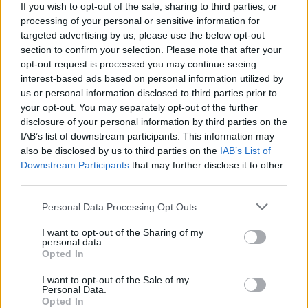
If you wish to opt-out of the sale, sharing to third parties, or
processing of your personal or sensitive information for
«Παράδοση άνευ όρων» του Ιράν
targeted advertising by us, please use the below opt-out
απαίτησε ο Τραμπ
section to confirm your selection. Please note that after your
opt-out request is processed you may continue seeing
interest-based ads based on personal information utilized by
Ντόναλντ Τραμπ
Ο
προέδρευσε χθες Τρίτη σε
us or personal information disclosed to third parties prior to
έκτακτη συνεδρίαση του Συμβουλίου Εθνικής
your opt-out. You may separately opt-out of the further
Ασφαλείας αφιερωμένη στην ένοπλη σύρραξη
disclosure of your personal information by third parties on the
IAB’s list of downstream participants. This information may
ανάμεσα στο Ισραήλ και το Ιράν, γνωστοποίησαν οι
also be disclosed by us to third parties on the
IAB’s List of
υπηρεσίες του στον Λευκό Οίκο, τη στιγμή που ο
Downstream Participants
that may further disclose it to other
Ρεπουμπλικάνος πρόεδρος ανεβάζει τους τόνους κι
third parties.
ανοικτό το ενδεχόμενο στρατιωτικής
αφήνει
Please note that this website/app uses one or more Google
Personal Data Processing Opt Outs
επέμβασης των ΗΠΑ
.
services and may gather and store information including but
not limited to your visit or usage behaviour. You may click to
I want to opt-out of the Sharing of my
personal data.
grant or deny consent to Google and its third-party tags to
Opted In
Η συνεδρίαση, στην αίθουσα διαχείρισης κρίσεων
use your data for below specified purposes in below Google
της προεδρίας, το Situation Room, διήρκεσε
consent section.
I want to opt-out of the Sale of my
Personal Data.
περίπου μια ώρα και 20 λεπτά, σύμφωνα με
Opted In