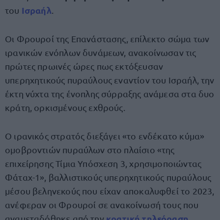
Ισραήλ
του
.
Οι Φρουροί της Επανάστασης, επίλεκτο σώμα των
ιρανικών ενόπλων δυνάμεων, ανακοίνωσαν τις
πρώτες πρωινές ώρες πως εκτόξευσαν
υπερηχητικούς πυραύλους εναντίον του Ισραήλ, την
έκτη νύχτα της ένοπλης σύρραξης ανάμεσα στα δυο
κράτη, ορκισμένους εχθρούς.
Ο ιρανικός στρατός διεξάγει «το ενδέκατο κύμα»
ομοβροντιών πυραύλων στο πλαίσιο «της
επιχείρησης Τίμια Υπόσχεση 3, χρησιμοποιώντας
Φάταχ-1», βαλλιστικούς υπερηχητικούς πυραύλους
μέσου βεληνεκούς που είχαν αποκαλυφθεί το 2023,
ανέφεραν οι Φρουροί σε ανακοίνωσή τους που
κρατική τηλεόραση
αναμεταδόθηκε από την
,