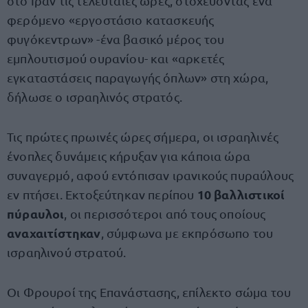
στο Ιράν τις τελευταίες ώρες, στοχεύοντας ένα
φερόμενο «εργοστάσιο κατασκευής
φυγόκεντρων» -ένα βασικό μέρος του
εμπλουτισμού ουρανίου- και «αρκετές
εγκαταστάσεις παραγωγής όπλων» στη χώρα,
δήλωσε ο ισραηλινός στρατός.
Τις πρώτες πρωινές ώρες σήμερα, οι ισραηλινές
ένοπλες δυνάμεις κήρυξαν για κάποια ώρα
συναγερμό, αφού εντόπισαν ιρανικούς πυραύλους
10 βαλλιστικοί
εν πτήσει. Εκτοξεύτηκαν περίπου
πύραυλοι
, οι περισσότεροι από τους οποίους
αναχαιτίστηκαν
, σύμφωνα με εκπρόσωπο του
ισραηλινού στρατού.
Οι Φρουροί της Επανάστασης, επίλεκτο σώμα του