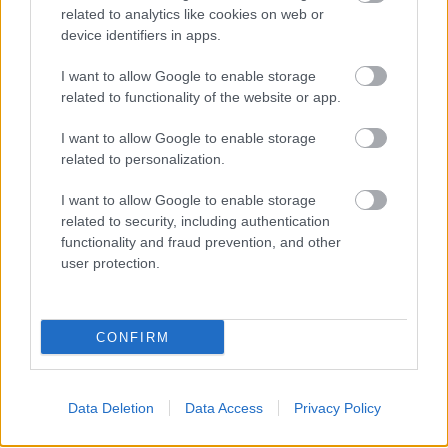
related to analytics like cookies on web or
Αμερικανοί αξιωματούχοι σημείωσαν πως ο
device identifiers in apps.
Ντόναλντ Τραμπ συνεχίζει να εξετάζει όλες τις
διαθέσιμες επιλογές, επιμένοντας ταυτόχρονα στο
I want to allow Google to enable storage
related to functionality of the website or app.
για την ώρα δεν εμπλέκεται
ότι η Ουάσιγκτον
στην ισραηλινή επίθεση.
I want to allow Google to enable storage
related to personalization.
Η πιο πιθανή επιλογή είναι η χρήση αμερικανικής
I want to allow Google to enable storage
κατασκευής βομβών κατά οχυρωμένων υπόγειων
related to security, including authentication
θέσεων για να καταστραφεί η ιρανική
functionality and fraud prevention, and other
user protection.
εγκατάσταση εμπλουτισμού ουρανίου στο Φορντό,
σε μεγάλο βάθος, που οι βόμβες τις οποίες διαθέτει
δεν μπόρεσαν να
η ισραηλινή πολεμική αεροπορία
CONFIRM
φθάσουν
, κατά τις πηγές αυτές.
Data Deletion
Data Access
Privacy Policy
Η εφημερίδα New York Times ανέφερε ότι ο
αναπτύξει
Ντόναλντ Τραμπ θα μπορούσε επίσης να