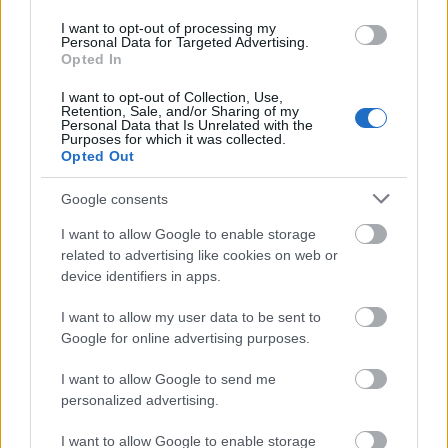
αξιωματούχο του Λευκού Οίκου που μίλησε υπό
I want to opt-out of processing my
τον όρο να μην κατονομαστεί.
Personal Data for Targeted Advertising.
Opted In
Η συζήτηση έγινε καθώς ο Αμερικανός πρόεδρος
I want to opt-out of Collection, Use,
Retention, Sale, and/or Sharing of my
κλιμακώνει τη ρητορική πίεση στην
Τεχεράνη
.
Personal Data that Is Unrelated with the
Purposes for which it was collected.
Opted Out
δεν θα σκοτώσουν
Ο μεγιστάνας είπε πως οι ΗΠΑ
Google consents
τον ανώτατο ηγέτη
του Ιράν «προς το παρόν» κι
I want to allow Google to enable storage
απαίτησε ιρανική παράδοση άνευ όρων την πέμπτη
related to advertising like cookies on web or
ημέρα της άνευ προηγουμένου στρατιωτικής
device identifiers in apps.
σύγκρουσης που πυροδοτήθηκε με την άνευ
I want to allow my user data to be sent to
προηγουμένου ισραηλινή επίθεση της 13ης Ιουνίου.
Google for online advertising purposes.
Παράδοση άνευ όρων
«
», απαίτησε κατόπιν, σε
I want to allow Google to send me
personalized advertising.
άλλη τηλεγραφική ανάρτησή του.
I want to allow Google to enable storage