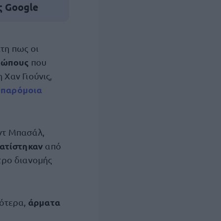
ς Google
τη πως οι
θρώπους
που
Χαν Γιούνις,
παρόμοια
ν
ντ Μπασάλ,
ματίστηκαν
από
τρο διανομής
άρματα
γότερα,