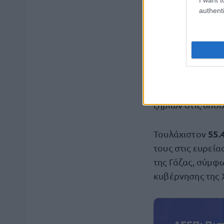
βόρειο τμήμα το
authenti
ώστε να μπορού
Εξάλλου, η Παλα
δίκτυο σταθερή
Λωρίδας της Γάζα
κόβονται οι τηλε
ζημιών στις υποδ
55.
Τουλάχιστον
τους στις ευρεία
της Γάζας, σύμφ
κυβέρνησης της 