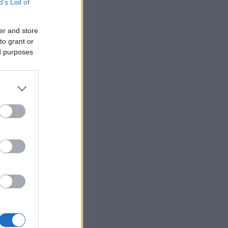
B’s List of
ρούς στον
τίες 221
.
er and store
to grant or
ed purposes
 ισραηλινά πυρά
κός απολογισμός
ρας, είπε πως
α πάνε να πάρουν
ός στρατός
ε δημόσια
ελευθερώσουν
κρής περιοχής