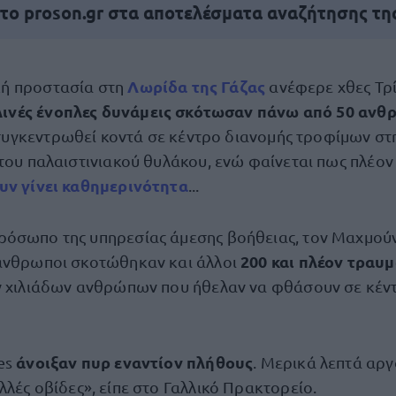
 το proson.gr στα αποτελέσματα αναζήτησης τη
Λωρίδα της Γάζας
κή προστασία στη
ανέφερε χθες Τρί
λινές ένοπλες δυνάμεις σκότωσαν πάνω από 50 αν
συγκεντρωθεί κοντά σε κέντρο διανομής τροφίμων στη 
 του παλαιστινιακού θυλάκου, ενώ φαίνεται πως πλέο
υν γίνει καθημερινότητα
...
ρόσωπο της υπηρεσίας άμεσης βοήθειας, τον Μαχμού
200 και πλέον τραυ
άνθρωποι σκοτώθηκαν και άλλοι
ν χιλιάδων ανθρώπων που ήθελαν να φθάσουν σε κέν
άνοιξαν πυρ εναντίον πλήθους
es
. Μερικά λεπτά αρ
λές οβίδες», είπε στο Γαλλικό Πρακτορείο.