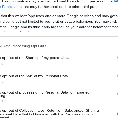
. This information may also be disclosed by us to third parties on the
IA
ρακτορείο ειδήσεων Ρόιτερς, που επικαλέστηκε γιατ
Participants
that may further disclose it to other third parties.
59 και οι τραυμα
οί στο συμβάν αυτό ήταν τουλάχιστον
 that this website/app uses one or more Google services and may gath
including but not limited to your visit or usage behaviour. You may click 
 to Google and its third-party tags to use your data for below specifi
άλλοι 14 άνθρωποι σκοτώθηκαν
ς ανέφεραν πως
από
ogle consent section.
 επιδρομές στον πυκνοκατοικημένο θύλακο. Ο συνολι
73 νεκροί
χιστον
, κατά τις πηγές του Ρόιτερς.
l Data Processing Opt Outs
o opt-out of the Sharing of my personal data.
 Χαν Γιούνις, ο Μοχάμεντ Αμπού Αμέρ, αυτόπτης μάρτυ
In
αστρο «απλοί άνθρωποι, άοπλοι», που απλά ήθελαν ν
για τα παιδιά τους».
o opt-out of the Sale of my Personal Data.
In
επίθεση στο Ιράν τη 13η Ιουνίου
σει την
, ο ισραηλιν
to opt-out of processing my Personal Data for Targeted
ing.
α Μαΐου τις επιχειρήσεις του στη Λωρίδα της Γάζας, μ
In
 στόχους με δημόσια διακηρυγμένους στόχους να απ
o opt-out of Collection, Use, Retention, Sale, and/or Sharing
υ απομένουν εκεί, να καταλάβουν τον «έλεγχο» της μι
ersonal Data that Is Unrelated with the Purposes for which it
lected.