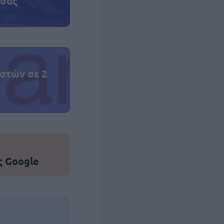
 σας
στών σε 2
ς Google