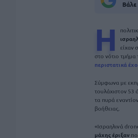
Βάλε
Η
πολιτι
ισραη
είχαν 
στο νότιο τμήμα
περιστατικά έχο
Σύμφωνα με εκπ
τουλάχιστον 53 
τα πυρά εναντίο
βοήθειας.
«Ισραηλινά dron
μάχης έριξαν
πολ