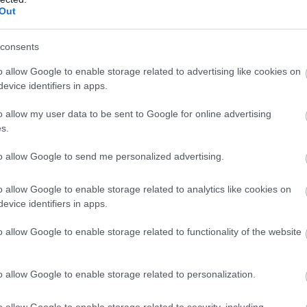
αήλ, την Αίγυπτο και τη Μεσόγειο, καθώς και να αφαν
Out
 ισλαμιστικό κίνημα που πήρε την εξουσία στον θύλακ
consents
απόλυτο αποκλεισμό στ
ραήλ επέβαλαν τη 2η Μαρτίου
o allow Google to enable storage related to advertising like cookies on
ιες ελλείψεις τροφίμων, φαρμάκων και άλλων ειδών 
evice identifiers in apps.
o allow my user data to be sent to Google for online advertising
Ίδρυμα για τη Γάζα (GHF), που υποστηρίζεται από τις
s.
ήλ, άρχισε να διανέμει τρόφιμα την 27η Μαΐου, όμως 
to allow Google to send me personalized advertising.
έντρων του σημαδεύτηκε από επανειλημμένα χαοτικ
o allow Google to enable storage related to analytics like cookies on
evice identifiers in apps.
ωσε χθες πως οι ομάδες του διένειμαν 2 εκατομμύρια
o allow Google to enable storage related to functionality of the website
ραμικρό» και συνολικά 28 εκατομμύρια από την έναρξη
o allow Google to enable storage related to personalization.
εργάτες προσπαθούσαν να επισκευάσουν το νοσοκομε
, ένα από τα ελάχιστα που συνεχίζουν να λειτουργούν
o allow Google to enable storage related to security, including