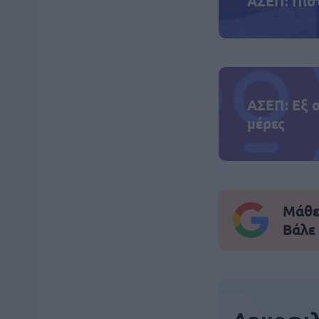
ΑΣΕΠ: Πισ
ΑΣΕΠ: Εξ 
μέρες
Μάθε 
Βάλε