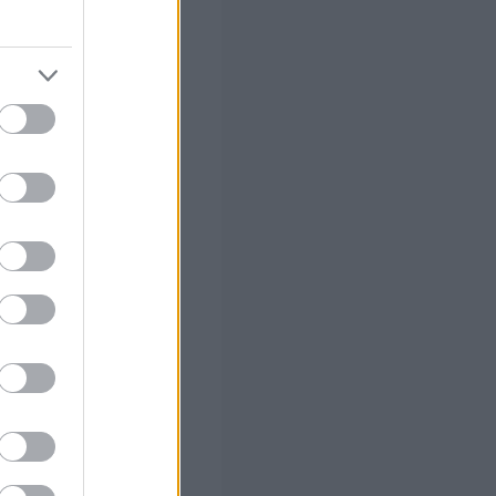
ίσουν τη Χαμάς,
ο το 2007.
ην περιοχή
, με
πρώτης ανάγκης.
 κυβερνήσεις των
η λειτουργία των
ά και πολύνεκρα
 γεύματα «χωρίς
 της δράσης του.
ίο Αλ Αχλί, στη
 εν μέρει στο