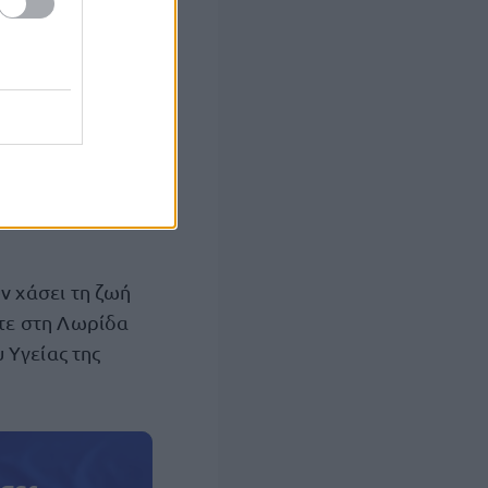
 ανοίξουν χώρο
ίκτυο και το
μήμα της
 τρίτη φορά που
δα εξαιτίας
υν χάσει τη ζωή
οτε στη Λωρίδα
 Υγείας της