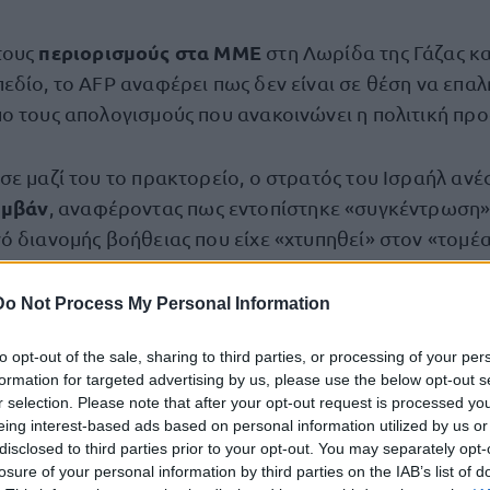
περιορισμούς στα ΜΜΕ
τους
στη Λωρίδα της Γάζας κα
εδίο, το AFP αναφέρει πως δεν είναι σε θέση να επαλ
ο τους απολογισμούς που ανακοινώνει η πολιτική προ
σε μαζί του το πρακτορείο, ο στρατός του Ισραήλ αν
υμβάν
, αναφέροντας πως εντοπίστηκε «συγκέντρωσ
 διανομής βοήθειας που είχε «χτυπηθεί» στον «τομέα 
σραηλινών) στρατιωτών που επιχειρούσαν στη ζώνη».
Do Not Process My Personal Information
πουργείο Υγείας της κυβέρνησης της Χαμάς, που κατήγ
to opt-out of the sale, sharing to third parties, or processing of your per
φαγή
», τουλάχιστον «51 μάρτυρες και πάνω από 200 τ
formation for targeted advertising by us, please use the below opt-out s
ο νοσοκομείο Νάσερ της Χαν Γιούνις. Κατά την ίδια 
r selection. Please note that after your opt-out request is processed y
μάρτυρες που κείτονταν στο έδαφος» και άλλοι που «
eing interest-based ads based on personal information utilized by us or
disclosed to third parties prior to your opt-out. You may separately opt-
βλήθηκαν απευθείας εναντίον αμάχων».
losure of your personal information by third parties on the IAB’s list of