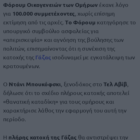
Φόρουμ Οικογενειών των Ομήρων
έκανε λόγο
100.000 συμμετέχοντες
για
, χωρίς επίσημη
Το Φόρουμ
εκτίμηση από τις αρχές.
κατηγόρησε το
υπουργικό συμβούλιο ασφαλείας για
«απερισκεψία» και αγνόηση της βούλησης των
πολιτών, επισημαίνοντας ότι η συνέχιση της
Γάζας
κατοχής της
ισοδυναμεί με εγκατάλειψη των
κρατουμένων.
Ντάνι Μπουκόφσκι
Τελ Αβίβ
Ο
, ξενοδόχος στο
,
δήλωσε ότι το σχέδιο πλήρους κατοχής αποτελεί
«θανατική καταδίκη» για τους ομήρους και
χαρακτήρισε λάθος την εφαρμογή του αυτή την
περίοδο.
πλήρης κατοχή της Γάζας
Η
θα αντιστρέψει την