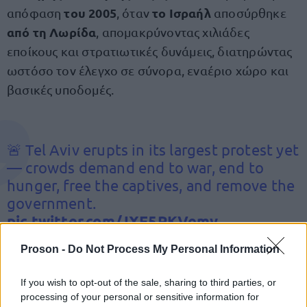
του 2005
το Ισραήλ
απόφαση
, όταν
αποσύρθηκε
από τη Λωρίδα
, απομακρύνοντας χιλιάδες
εποίκους και στρατιωτικές δυνάμεις, διατηρώντας
ωστόσο τον έλεγχο σε σύνορα, εναέριο χώρο και
βασικές υποδομές.
🚨 Tel Aviv erupts in its largest protest yet
— crowds demand end to war, end to
hunger, free the captives, and remove the
government.
pic.twitter.com/JXF5PKVemv
Proson -
Do Not Process My Personal Information
— SilencedSirs◼️ (@SilentlySirs)
August 9,
2025
If you wish to opt-out of the sale, sharing to third parties, or
processing of your personal or sensitive information for