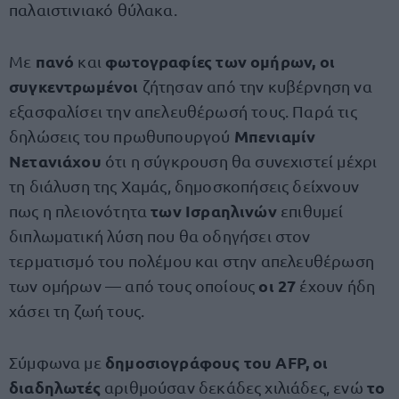
παλαιστινιακό θύλακα.
πανό
φωτογραφίες των ομήρων, οι
Με
και
συγκεντρωμένοι
ζήτησαν από την κυβέρνηση να
εξασφαλίσει την απελευθέρωσή τους. Παρά τις
Μπενιαμίν
δηλώσεις του πρωθυπουργού
Νετανιάχου
ότι η σύγκρουση θα συνεχιστεί μέχρι
τη διάλυση της Χαμάς, δημοσκοπήσεις δείχνουν
των Ισραηλινών
πως η πλειονότητα
επιθυμεί
διπλωματική λύση που θα οδηγήσει στον
τερματισμό του πολέμου και στην απελευθέρωση
οι 27
των ομήρων — από τους οποίους
έχουν ήδη
χάσει τη ζωή τους.
δημοσιογράφους του AFP, οι
Σύμφωνα με
διαδηλωτές
το
αριθμούσαν δεκάδες χιλιάδες, ενώ