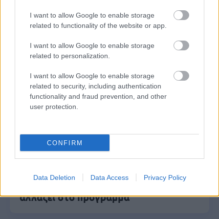
I want to allow Google to enable storage
Δημοφιλείς Ειδήσεις
related to functionality of the website or app.
I want to allow Google to enable storage
related to personalization.
ΟΠΕΚΑ: Μηνιαίο επίδομα έως 210
I want to allow Google to enable storage
ευρώ - Πώς θα τα πάρετε
related to security, including authentication
functionality and fraud prevention, and other
user protection.
Τι σημαίνει η λέξη «σιγαλός»
CONFIRM
Προσωπικός Βοηθός: Ανοίγουν οι
Data Deletion
Data Access
Privacy Policy
αιτήσεις στις 24 Αυγούστου – Τι
αλλάζει στο πρόγραμμα