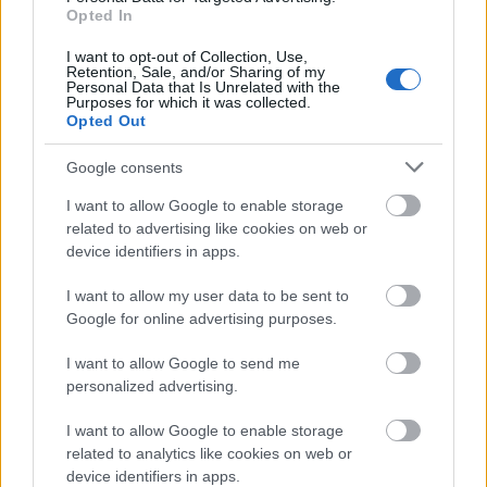
Opted In
I want to opt-out of Collection, Use,
Retention, Sale, and/or Sharing of my
Personal Data that Is Unrelated with the
Purposes for which it was collected.
Opted Out
ΑΣΕΠ: Εξ αποστάσεως η πιο Εύκολη
Google consents
Πιστοποίηση Υπολογιστών σε 2
μέρες
I want to allow Google to enable storage
related to advertising like cookies on web or
device identifiers in apps.
I want to allow my user data to be sent to
Google for online advertising purposes.
Μάθε πρώτος όλες τις σημαντικές
I want to allow Google to send me
ειδήσεις.
personalized advertising.
Βάλε το proson.gr στα αποτελέσματα
αναζήτησης της Google
I want to allow Google to enable storage
related to analytics like cookies on web or
device identifiers in apps.