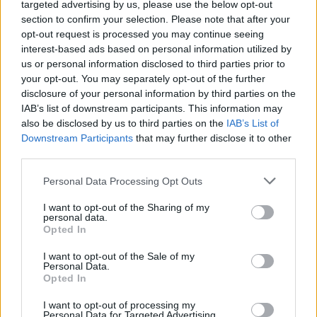
targeted advertising by us, please use the below opt-out
section to confirm your selection. Please note that after your
Hundreds of Israelis holding pictures of
opt-out request is processed you may continue seeing
children killed in Gaza, in a vigil against
interest-based ads based on personal information utilized by
us or personal information disclosed to third parties prior to
the genocide in Tel Aviv. 18,592 children.
your opt-out. You may separately opt-out of the further
Plus 98 who died of starvation. On top of
disclosure of your personal information by third parties on the
62 killed by Hamas.
IAB’s list of downstream participants. This information may
Stop the genocide. Refuse conscription.
also be disclosed by us to third parties on the
IAB’s List of
Downstream Participants
that may further disclose it to other
Put all possible international pressure on
third parties.
Israel
pic.twitter.com/7JKstlOgCP
Please note that this website/app uses one or more Google
Personal Data Processing Opt Outs
services and may gather and store information including but
— Haggai Matar (@Ha_Matar)
August 9,
not limited to your visit or usage behaviour. You may click to
I want to opt-out of the Sharing of my
2025
personal data.
grant or deny consent to Google and its third-party tags to
Opted In
use your data for below specified purposes in below Google
consent section.
I want to opt-out of the Sale of my
Personal Data.
Opted In
ΑΣΕΠ: Πιστοποίηση Αγγλικών σε
I want to opt-out of processing my
μόνο 2 ημέρες στα χέρια σας
Personal Data for Targeted Advertising.