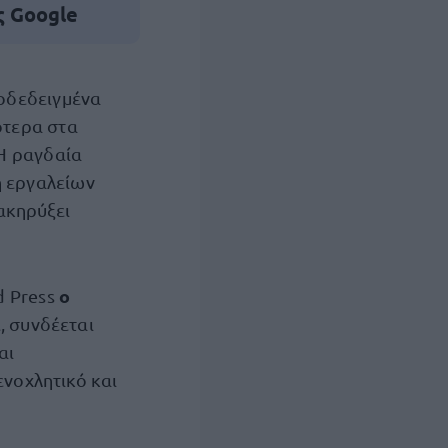
ς Google
οδεδειγμένα
ότερα στα
 Η ραγδαία
η εργαλείων
ακηρύξει
ο
d Press
, συνδέεται
αι
ενοχλητικό και