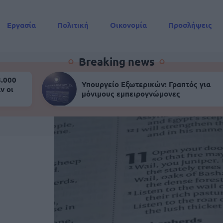
Εργασία
Πολιτική
Οικονομία
Προσλήψεις
Συντάξεις
Breaking news
8.000
Υπουργείο Εξωτερικών: Γραπτός για
ν οι
μόνιμους εμπειρογνώμονες
ς