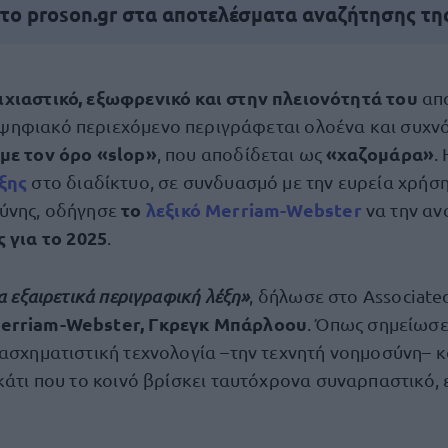
 το proson.gr στα αποτελέσματα αναζήτησης τη
ιχιαστικό, εξωφρενικό και στην πλειονότητά του
απ
ψηφιακό περιεχόμενο περιγράφεται ολοένα και συχν
με τον όρο «slop»
«χαζομάρα»
, που αποδίδεται ως
.
ξης
στο διαδίκτυο, σε συνδυασμό με την ευρεία χρήσ
το
λεξικό Merriam-Webster
ύνης, οδήγησε
να την αν
 για το 2025
.
ια εξαιρετικά περιγραφική λέξη»
, δήλωσε στο Associate
erriam-Webster, Γκρεγκ Μπάρλοου
. Όπως σημείωσε
τασχηματιστική τεχνολογία –την τεχνητή νοημοσύνη– κ
κάτι που το κοινό βρίσκει ταυτόχρονα συναρπαστικό, 