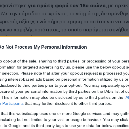
για πρώτη φορά τον 18ο αιώνα
μφανίστηκε
, με αρχι
 Με την πάροδο του χρόνου, το νόημά της διευρύνθηκ
«μικρής αξίας», ενώ σήμερα χρησιμοποιείται για να α
μενο χαμηλής ποιότητας, το οποίο παράγεται συνήθως
νητής νοημοσύνης.
Do Not Process My Personal Information
 αυτή
εντάσσονται, μεταξύ άλλων, παράλογα βίντεο, α
to opt-out of the sale, sharing to third parties, or processing of your per
ικόνες, πρόχειρη προπαγάνδα, ψευδείς ειδήσεις που ε
formation for targeted advertising by us, please use the below opt-out s
 και ευτελή ψηφιακά βιβλία γραμμένα με εργαλεία AI.
r selection. Please note that after your opt-out request is processed y
eing interest-based ads based on personal information utilized by us or
disclosed to third parties prior to your opt-out. You may separately opt-
γαλεία
παραγωγής βίντεο μέσω τεχνητής νοημοσύνης, 
losure of your personal information by third parties on the IAB’s list of
σει με τη δυνατότητά τους να δημιουργούν σε ελάχισ
. This information may also be disclosed by us to third parties on the
IA
κοακουστικά αποσπάσματα, βασισμένα αποκλειστικά 
Participants
that may further disclose it to other third parties.
ο, η πλημμυρίδα τέτοιου περιεχομένου στα μέσα κοιν
 that this website/app uses one or more Google services and may gath
εριλαμβανομένων βίντεο που απεικονίζουν διασημό
including but not limited to your visit or usage behaviour. You may click 
 to Google and its third-party tags to use your data for below specifi
αι πλέον στη ζωή– έχει εντείνει τις ανησυχίες για π