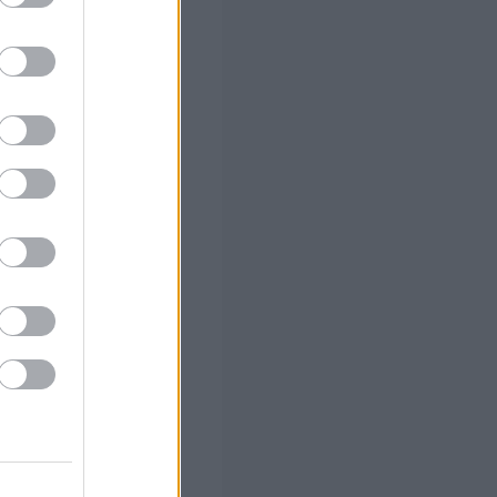
ο)
 το Β'
αλλάζει σε