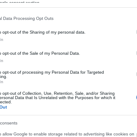
ogle consent section.
αραβίαση πνευματικών δικαιωμάτων.
l Data Processing Opt Outs
o opt-out of the Sharing of my personal data.
τοποίηση Αγγλικών σε μόνο 2 ημέρες στα χέρια
In
o opt-out of the Sale of my Personal Data.
In
to opt-out of processing my Personal Data for Targeted
ing.
αποστάσεως η πιο Εύκολη Πιστοποίηση Υπολογι
In
o opt-out of Collection, Use, Retention, Sale, and/or Sharing
ersonal Data that Is Unrelated with the Purposes for which it
lected.
Out
consents
πρώτος όλες τις σημαντικές ειδήσεις.
 το proson.gr στα αποτελέσματα αναζήτησης τη
o allow Google to enable storage related to advertising like cookies on