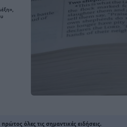
λέξη»,
ου
πρώτος όλες τις σημαντικές ειδήσεις.