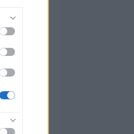
 σας
στών σε 2
ς Google