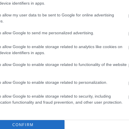
evice identifiers in apps.
o allow my user data to be sent to Google for online advertising
s.
είς Ειδήσεις
to allow Google to send me personalized advertising.
o allow Google to enable storage related to analytics like cookies on
evice identifiers in apps.
.779 θέσεις εργασίας στο Δημόσιο (χωρίς πτυχί
o allow Google to enable storage related to functionality of the website
o allow Google to enable storage related to personalization.
γραμματισμός προσλήψεων 2027 - Παρατείνεται
o allow Google to enable storage related to security, including
cation functionality and fraud prevention, and other user protection.
κή Σχολή: Νέος κανονισμός για δόκιμους – Τι 
ίτιση και πρακτική εκπαίδευση
CONFIRM