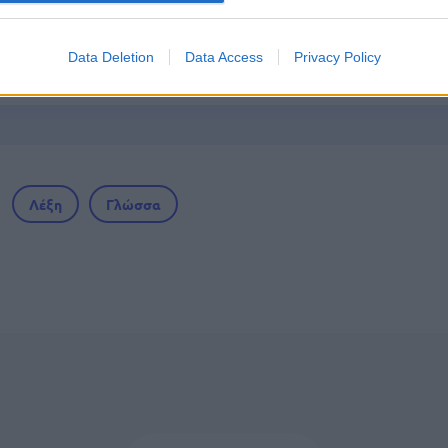
Data Deletion
Data Access
Privacy Policy
ς αναπληρωτών: Περίπου 30.000 ονόματα στην
Λέξη
Γλώσσα