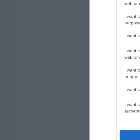
web or d
I want t
purpose
Δημοφιλ
I want 
I want t
web or d
Ανοικτές 1
I want t
or app.
I want t
ΥΠΕΣ: Προ
Στάδιο
I want t
authenti
Πυροσβεστι
διαμονή, σ