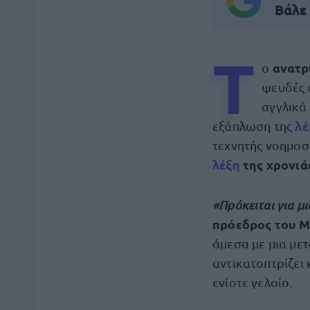
Βάλε
Τ
ανατρ
ο
ψευδές 
αγγλικά
λέ
εξάπλωση της
τεχνητής νοημοσ
λέξη
της χρονιάς
«Πρόκειται για μ
πρόεδρος του M
άμεσα με μια με
αντικατοπτρίζει 
ενίοτε γελοίο.