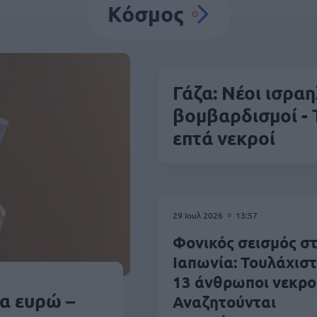
Κόσμος
Γάζα: Νέοι ισραη
βομβαρδισμοί -
επτά νεκροί
29 Ιουλ 2026
13:57
Φονικός σεισμός σ
Ιαπωνία: Τουλάχισ
13 άνθρωποι νεκροί
α ευρώ –
Αναζητούνται