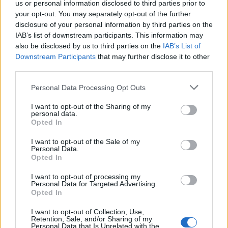
us or personal information disclosed to third parties prior to
your opt-out. You may separately opt-out of the further
disclosure of your personal information by third parties on the
Μάθε πρώτος όλες τις σημαντικές
IAB’s list of downstream participants. This information may
also be disclosed by us to third parties on the
IAB’s List of
ειδήσεις.
Downstream Participants
that may further disclose it to other
Βάλε το proson.gr στα αποτελέσματα
third parties.
αναζήτησης της Google
Please note that this website/app uses one or more Google
Personal Data Processing Opt Outs
services and may gather and store information including but
not limited to your visit or usage behaviour. You may click to
I want to opt-out of the Sharing of my
personal data.
grant or deny consent to Google and its third-party tags to
Opted In
use your data for below specified purposes in below Google
Δημοφιλείς Ειδήσεις
consent section.
I want to opt-out of the Sale of my
Personal Data.
Opted In
I want to opt-out of processing my
Ανοικτές 1.779 θέσεις εργασίας στο
Personal Data for Targeted Advertising.
Opted In
Δημόσιο (χωρίς πτυχίο)
I want to opt-out of Collection, Use,
Retention, Sale, and/or Sharing of my
Personal Data that Is Unrelated with the