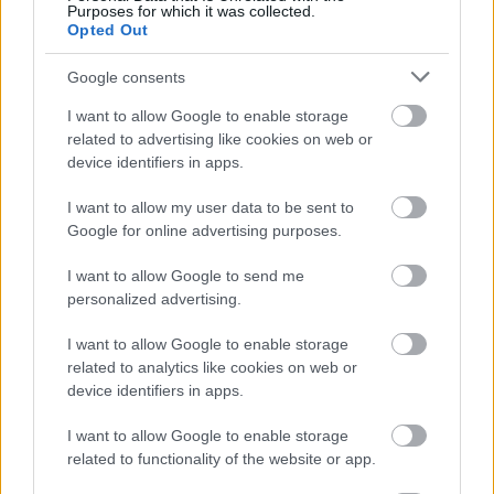
Purposes for which it was collected.
Πυροσβεστική Σχολή: Νέος
Opted Out
κανονισμός για δόκιμους – Τι αλλάζει
Google consents
σε διαμονή, σίτιση και πρακτική
εκπαίδευση
I want to allow Google to enable storage
related to advertising like cookies on web or
device identifiers in apps.
ΥΠΕΣ: Προγραμματισμός προσλήψεων
I want to allow my user data to be sent to
2027 - Παρατείνεται το Β' Στάδιο
Google for online advertising purposes.
I want to allow Google to send me
personalized advertising.
Προσλήψεις αναπληρωτών: Περίπου
I want to allow Google to enable storage
30.000 ονόματα στην α' φάση
related to analytics like cookies on web or
device identifiers in apps.
I want to allow Google to enable storage
related to functionality of the website or app.
Tags