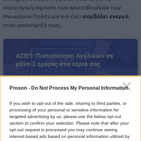
στρατηγική σημασία των πρωτοβουλιών των
συμβάλει ενεργά
Ηνωμένων Πολιτειών και έχει
στην υποστήριξή τους.
ΑΣΕΠ: Πιστοποίηση Αγγλικών σε
μόνο 2 ημέρες στα χέρια σας
Proson -
Do Not Process My Personal Information
If you wish to opt-out of the sale, sharing to third parties, or
ΑΣΕΠ: Εξ αποστάσεως η πιο Εύκολη
processing of your personal or sensitive information for
Πιστοποίηση Υπολογιστών σε 2
targeted advertising by us, please use the below opt-out
section to confirm your selection. Please note that after your
μέρες
opt-out request is processed you may continue seeing
interest-based ads based on personal information utilized by