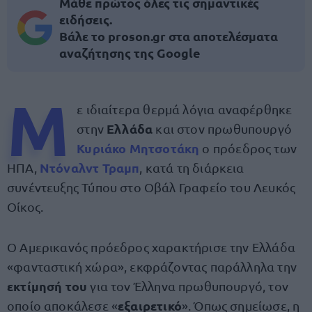
Μάθε πρώτος όλες τις σημαντικές
ειδήσεις.
Βάλε το proson.gr στα αποτελέσματα
αναζήτησης της Google
Μ
ε ιδιαίτερα θερμά λόγια αναφέρθηκε
Ελλάδα
στην
και στον πρωθυπουργό
Κυριάκο Μητσοτάκη
ο πρόεδρος των
Ντόναλντ Τραμπ
ΗΠΑ,
, κατά τη διάρκεια
συνέντευξης Τύπου στο Οβάλ Γραφείο του Λευκός
Οίκος.
Ο Αμερικανός πρόεδρος χαρακτήρισε την Ελλάδα
«φανταστική χώρα», εκφράζοντας παράλληλα την
εκτίμησή του
για τον Έλληνα πρωθυπουργό, τον
εξαιρετικό
οποίο αποκάλεσε «
». Όπως σημείωσε, η