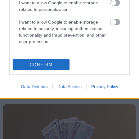
I want to allow Google to enable storage
related to personalization.
Ντόναλντ Τραμπ
ΗΠΑ
Κυριάκος Μητσοτάκης
I want to allow Google to enable storage
Ελλάδα
related to security, including authentication
functionality and fraud prevention, and other
user protection.
CONFIRM
Κόσμος
Data Deletion
Data Access
Privacy Policy