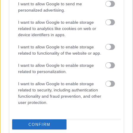
Οι τουρίστες μπορεί να πιστεύουν ότι πρόκειται
«
I want to allow Google to send me
personalized advertising.
απλώς για ένα κρυολόγημα
», ανέφερε ο
καθηγητής γενετικής Ραούλ Γκονζάλες Ίτιγκ,
I want to allow Google to enable storage
προειδοποιώντας ότι η έγκαιρη διάγνωση είναι
related to analytics like cookies on web or
device identifiers in apps.
καθοριστικής σημασίας.
I want to allow Google to enable storage
related to functionality of the website or app.
ΑΣΕΠ: Πιστοποίηση Αγγλικών σε
I want to allow Google to enable storage
related to personalization.
μόνο 2 ημέρες στα χέρια σας
I want to allow Google to enable storage
related to security, including authentication
functionality and fraud prevention, and other
user protection.
ΑΣΕΠ: Εξ αποστάσεως η πιο Εύκολη
Πιστοποίηση Υπολογιστών σε 2
CONFIRM