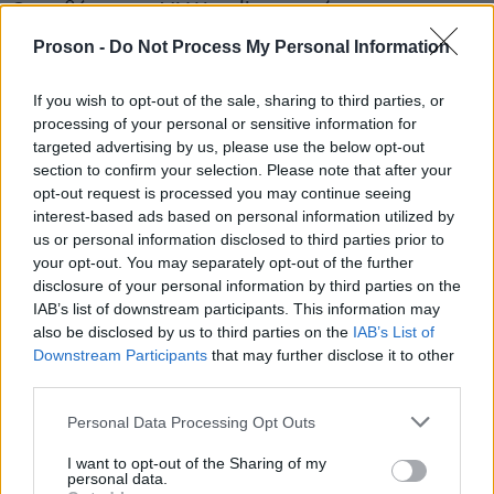
Οι επιβάτες του MV Hondius αναμένεται να
αποβιβαστούν στην Τενερίφη στις 11 Μαΐου, με τις
Proson -
Do Not Process My Personal Information
ισπανικές Αρχές να βρίσκονται σε κατάσταση
αυξημένης ετοιμότητας
.
If you wish to opt-out of the sale, sharing to third parties, or
processing of your personal or sensitive information for
targeted advertising by us, please use the below opt-out
Τα πρώτα θύματα και τα ύποπτα
section to confirm your selection. Please note that after your
opt-out request is processed you may continue seeing
συμπτώματα
interest-based ads based on personal information utilized by
us or personal information disclosed to third parties prior to
πρώτος θάνατος
Ο
καταγράφηκε στις 11 Απριλίου
your opt-out. You may separately opt-out of the further
70χρονο
και αφορούσε έναν
Ολλανδό επιβάτη.
disclosure of your personal information by third parties on the
IAB’s list of downstream participants. This information may
Λίγες ημέρες αργότερα, στις 26 Απριλίου, πέθανε
also be disclosed by us to third parties on the
IAB’s List of
69χρονη
και η
σύζυγός του, ενώ το τρίτο θύμα
Downstream Participants
that may further disclose it to other
Γερμανίδα
ήταν μία
επιβάτης που κατέληξε στις 2
third parties.
Μαΐου.
Please note that this website/app uses one or more Google
Personal Data Processing Opt Outs
services and may gather and store information including but
not limited to your visit or usage behaviour. You may click to
I want to opt-out of the Sharing of my
Σύμφωνα με ερευνητές, το ζευγάρι των Ολλανδών
personal data.
grant or deny consent to Google and its third-party tags to