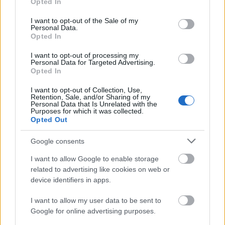
Opted In
μολύνθηκε
πιθανόν
κατά τη διάρκεια εκδρομής
use your data for below specified purposes in below Google
παρατήρησης πουλιών
στην Ουσουάια της
consent section.
I want to opt-out of the Sale of my
Personal Data.
Αργεντινής.
Opted In
I want to opt-out of processing my
Οι ειδικοί επισημαίνουν πως ο ιός μπορεί να
Personal Data for Targeted Advertising.
Opted In
επωάζεται από μία έως και οκτώ εβδομάδες
,
γεγονός που καθιστά εξαιρετικά δύσκολο να
I want to opt-out of Collection, Use,
Retention, Sale, and/or Sharing of my
προσδιοριστεί πότε και πού ακριβώς σημειώθηκε η
Personal Data that Is Unrelated with the
Purposes for which it was collected.
μόλυνση.
Opted Out
Google consents
Τα πρώιμα συμπτώματα του χανταϊού μοιάζουν με
I want to allow Google to enable storage
γρίπης, πυρετός, ρίγη και
εκείνα μιας κοινής
related to advertising like cookies on web or
αδυναμία,
κάτι που συχνά οδηγεί τους ασθενείς
device identifiers in apps.
υποτιμήσουν
στο να
τη σοβαρότητα της
I want to allow my user data to be sent to
κατάστασης.
Google for online advertising purposes.