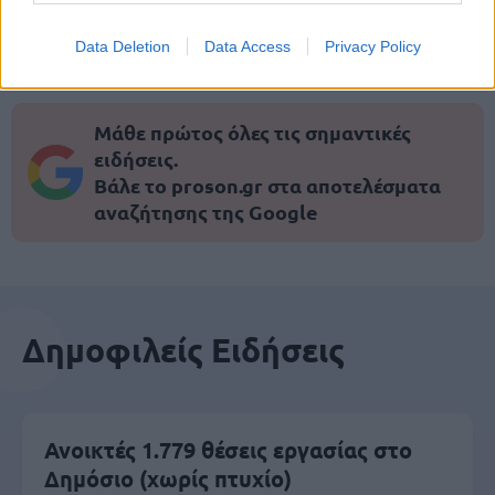
μέρες
Data Deletion
Data Access
Privacy Policy
Μάθε πρώτος όλες τις σημαντικές
ειδήσεις.
Βάλε το proson.gr στα αποτελέσματα
αναζήτησης της Google
Δημοφιλείς Ειδήσεις
Ανοικτές 1.779 θέσεις εργασίας στο
Δημόσιο (χωρίς πτυχίο)