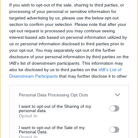
If you wish to opt-out of the sale, sharing to third parties, or
νικοτίνης, δίνοντας τη δυνατότητα στους εφήβους
processing of your personal or sensitive information for
να αποφεύγουν την προσοχή των γονιών τους, με
targeted advertising by us, please use the below opt-out
section to confirm your selection. Please note that after your
«ξεχάστε τους κανόνες»
σλόγκαν όπως
ή
opt-out request is processed you may continue seeing
«οποτεδήποτε, οπουδήποτε».
interest-based ads based on personal information utilized by
us or personal information disclosed to third parties prior to
your opt-out. You may separately opt-out of the further
Ο Βινάγιακ Πρασάντ κατηγορεί επίσης τις εταιρείες
disclosure of your personal information by third parties on the
παραπλανητική επικοινωνία
για
, καθώς
IAB’s list of downstream participants. This information may
παρουσιάζουν τα pouches ως λιγότερο επιβλαβή
also be disclosed by us to third parties on the
IAB’s List of
Downstream Participants
that may further disclose it to other
ακόμη και ως μέσο
από τα συμβατικά τσιγάρα ή
third parties.
διακοπής του καπνίσματος
.
Please note that this website/app uses one or more Google
Personal Data Processing Opt Outs
services and may gather and store information including but
«Τα φακελάκια νικοτίνης δεν είναι ακίνδυνα
not limited to your visit or usage behaviour. You may click to
I want to opt-out of the Sharing of my
personal data.
προϊόντα και δεν πρέπει να διατίθενται για να
grant or deny consent to Google and its third-party tags to
Opted In
use your data for below specified purposes in below Google
νέα γενιά εξαρτημένων
δημιουργήσουν μια
»,
consent section.
I want to opt-out of the Sale of my
σημείωσε.
Personal Data.
Opted In