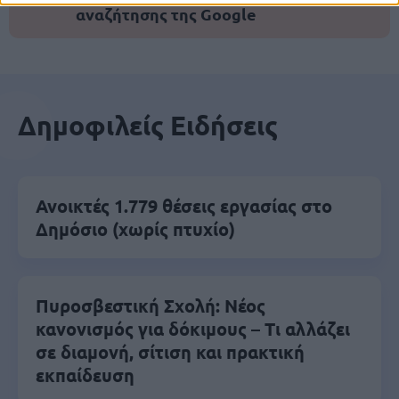
αναζήτησης της Google
Δημοφιλείς Ειδήσεις
Ανοικτές 1.779 θέσεις εργασίας στο
Δημόσιο (χωρίς πτυχίο)
Πυροσβεστική Σχολή: Νέος
κανονισμός για δόκιμους – Τι αλλάζει
σε διαμονή, σίτιση και πρακτική
εκπαίδευση