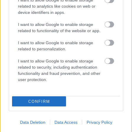
I want to allow Google to enable storage
related to analytics like cookies on web or
device identifiers in apps.
ΑΣΕΠ: Πιστοποίηση Αγγλικών σε
μόνο 2 ημέρες στα χέρια σας
I want to allow Google to enable storage
related to functionality of the website or app.
I want to allow Google to enable storage
related to personalization.
I want to allow Google to enable storage
ΑΣΕΠ: Εξ αποστάσεως η πιο Εύκολη
related to security, including authentication
Πιστοποίηση Υπολογιστών σε 2
functionality and fraud prevention, and other
μέρες
user protection.
CONFIRM
Μάθε πρώτος όλες τις σημαντικές
ειδήσεις.
Data Deletion
Data Access
Privacy Policy
Βάλε το proson.gr στα αποτελέσματα