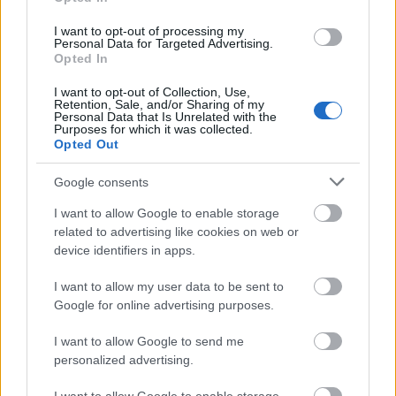
«Το μάρκετινγκ των προϊόντων αυτών σήμερα
I want to opt-out of processing my
Personal Data for Targeted Advertising.
μοιάζει πολύ με αυτό που γνωρίσαμε πριν από 10
Opted In
χρόνια, πριν από την έκρηξη της επιδημίας του
I want to opt-out of Collection, Use,
ατμίσματος στους νέους», δήλωσε ο Γόρχε Αλνταϊ,
Retention, Sale, and/or Sharing of my
Personal Data that Is Unrelated with the
διευθυντής της μη κυβερνητικής οργάνωσης κατά
Purposes for which it was collected.
Opted Out
του καπνίσματος STOP.
Google consents
Στην έκθεσή του, ο ΠΟΥ καλεί τις χώρες να
I want to allow Google to enable storage
νομοθετικά τους πλαίσια
ενισχύσουν άμεσα τα
για
related to advertising like cookies on web or
device identifiers in apps.
την αντιμετώπιση του ζητήματος, επισημαίνοντας
ότι περίπου 160 χώρες δεν διαθέτουν ειδική
I want to allow my user data to be sent to
ρύθμιση της πώλησης και
νομοθεσία για τη
Google for online advertising purposes.
κατανάλωσης των nicotine pouches
, ενώ μόνο 16
I want to allow Google to send me
έχουν απαγορεύσει την πώλησή τους.
personalized advertising.