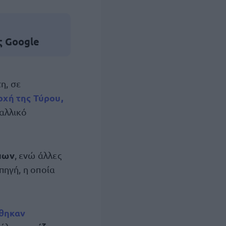
ς Google
η, σε
οχή της Τύρου,
Γαλλικό
πων
, ενώ άλλες
πηγή, η οποία
θηκαν