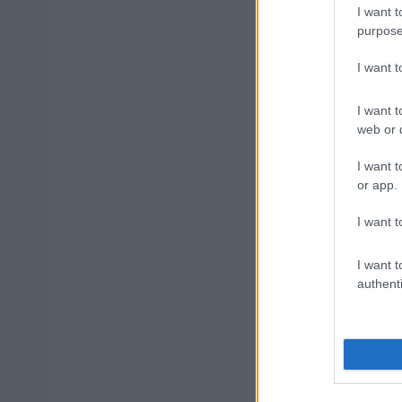
I want t
purpose
I want 
ΑΣΕΠ: Αυτέ
I want t
web or d
ΑΣΕΠ: Νέο
I want t
Εξωτερικ
or app.
I want t
ΔΥΠΑ: 1.00
I want t
αίτηση
authenti
Κατώτατος