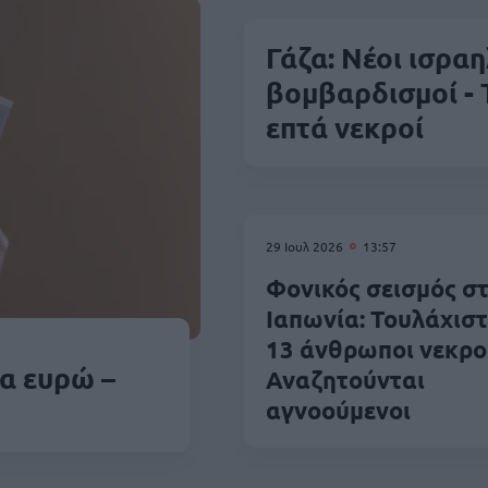
Γάζα: Νέοι ισραη
βομβαρδισμοί -
επτά νεκροί
29 Ιουλ 2026
13:57
Φονικός σεισμός σ
Ιαπωνία: Τουλάχισ
13 άνθρωποι νεκροί
α ευρώ –
Αναζητούνται
αγνοούμενοι