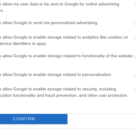
o allow my user data to be sent to Google for online advertising
s.
to allow Google to send me personalized advertising.
ς είναι οι δύο επόμενες προκηρύξεις «μαμούθ»
o allow Google to enable storage related to analytics like cookies on
evice identifiers in apps.
ς γραπτός διαγωνισμός - Μόνιμοι στο υπουργεί
o allow Google to enable storage related to functionality of the website
ών
o allow Google to enable storage related to personalization.
0 προσλήψεις με μισθό έως 1.250€ - Πού θα κά
o allow Google to enable storage related to security, including
cation functionality and fraud prevention, and other user protection.
 μισθός: Σενάριο για αύξηση στα 1.000 ευρώ απ
CONFIRM