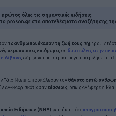
πρώτος όλες τις σημαντικές ειδήσεις.
 το proson.gr στα αποτελέσματα αναζήτησης τη
12 άνθρωποι έχασαν τη ζωή τους
στον
σήμερα, Τετάρτ
νές αεροπορικές επιδρομές
δύο πόλεις στην περι
σε
ιο Λίβανο
, σύμφωνα με ιατρική πηγή που μίλησε στο 
θάνατο οκτώ ανθρώ
ην Τάιρ Ντέμπα προκάλεσαν τον
τέσσερις
ούν αν-Ναχρ σκότωσαν
, όπως ανέφερε η ίδια 
.
τορείο Ειδήσεων (NNA)
πραγματοποιή
μετέδωσε ότι