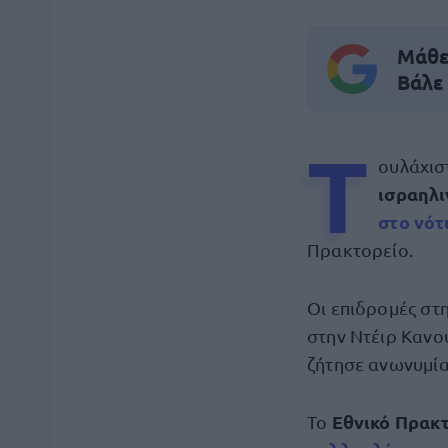
Μάθε 
Βάλε
Τ
ουλάχι
ισραηλι
στο
νότ
Πρακτορείο.
Οι επιδρομές στ
στην Ντέιρ Καν
ζήτησε ανωνυμία
Εθνικό Πρακ
Το