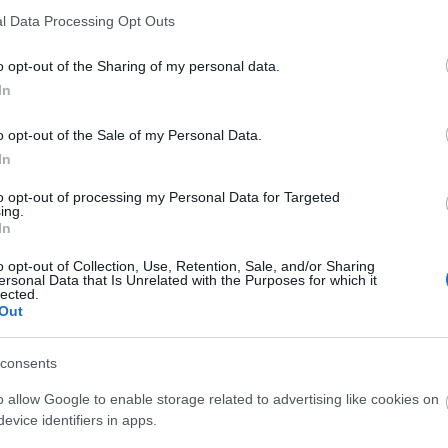
l Data Processing Opt Outs
o opt-out of the Sharing of my personal data.
In
αποστάσεως η πιο Εύκολη Πιστοποίηση Υπολογι
o opt-out of the Sale of my Personal Data.
In
to opt-out of processing my Personal Data for Targeted
ing.
In
o opt-out of Collection, Use, Retention, Sale, and/or Sharing
ersonal Data that Is Unrelated with the Purposes for which it
πρώτος όλες τις σημαντικές ειδήσεις.
lected.
 το proson.gr στα αποτελέσματα αναζήτησης τη
Out
consents
o allow Google to enable storage related to advertising like cookies on
evice identifiers in apps.
είς Ειδήσεις