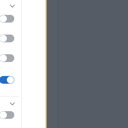
στών σε 2
ς Google