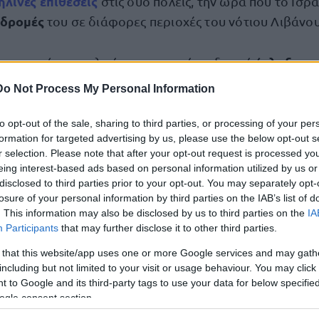
λινές επιθέσεις
στις δύο πόλεις, την ώρα που το Ισρ
ιδρομές
του σε διάφορες περιοχές του νότιου Λιβάνου
έπληξε αυ
ριστατικό, ισραηλινή αεροπορική επιδρομή
νας. Δημοσιογράφος του Γαλλικού Πρακτορείου ανέφ
Do Not Process My Personal Information
ρή έκρηξη
και είδε όχημα να παραδίδεται στις φλόγες
ώστες ανέσυραν δύο σορούς από το αυτοκίνητο
.
to opt-out of the sale, sharing to third parties, or processing of your per
formation for targeted advertising by us, please use the below opt-out s
r selection. Please note that after your opt-out request is processed y
έγινε στόχος «ενός εχθρικού drone… σκοτώνοντας δύ
eing interest-based ads based on personal information utilized by us or
 στο φλεγόμενο όχημα», σύμφωνα με το Εθνικό Πρακ
disclosed to third parties prior to your opt-out. You may separately opt-
losure of your personal information by third parties on the IAB’s list of
. This information may also be disclosed by us to third parties on the
IA
Participants
that may further disclose it to other third parties.
ώθηκε στα γύρω οχήματα
», πρόσθεσε το NNA.
 that this website/app uses one or more Google services and may gath
including but not limited to your visit or usage behaviour. You may click 
 to Google and its third-party tags to use your data for below specifi
ogle consent section.
τοποίηση Αγγλικών σε μόνο 2 ημέρες στα χέρια