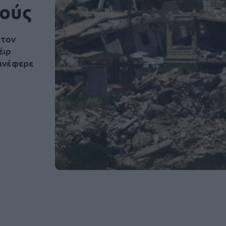
ρούς
 τον
έιρ
ανέφερε