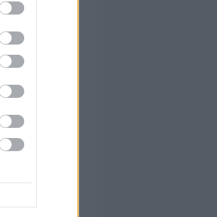
 (με μόρια)
ο
νετε
ό το 2027