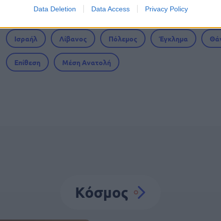
Data Deletion
Data Access
Privacy Policy
Ισραήλ
Λίβανος
Πόλεμος
Έγκλημα
Θά
Επίθεση
Μέση Ανατολή
Κόσμος