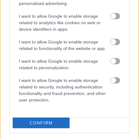
personalized advertising.
I want to allow Google to enable storage
related to analytics like cookies on web or
device identifiers in apps.
Μάθε πρώτος όλες τις σημαντικές
ειδήσεις.
I want to allow Google to enable storage
Βάλε το proson.gr στα αποτελέσματα
related to functionality of the website or app.
αναζήτησης της Google
I want to allow Google to enable storage
related to personalization.
I want to allow Google to enable storage
related to security, including authentication
Δημοφιλείς Ειδήσεις
functionality and fraud prevention, and other
user protection.
ΕΟΠΥΥ: Επίδομα έως 150 ευρώ – Ποιοι
CONFIRM
ασφαλισμένοι το δικαιούνται