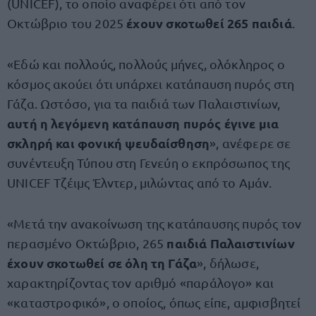
(UNICEF), το οποίο αναφέρει ότι από τον
έχουν σκοτωθεί 265 παιδιά
Οκτώβριο του 2025
.
«Εδώ και πολλούς, πολλούς μήνες, ολόκληρος ο
κόσμος ακούει ότι υπάρχει κατάπαυση πυρός στη
Γάζα. Ωστόσο, για τα παιδιά των Παλαιστινίων,
αυτή η λεγόμενη κατάπαυση πυρός έγινε μια
σκληρή και φονική ψευδαίσθηση
», ανέφερε σε
συνέντευξη Τύπου στη Γενεύη ο εκπρόσωπος της
UNICEF Τζέιμς Έλντερ, μιλώντας από το Αμάν.
«Μετά την ανακοίνωση της κατάπαυσης πυρός τον
παιδιά Παλαιστινίων
περασμένο Οκτώβριο, 265
έχουν σκοτωθεί σε όλη τη Γάζα
», δήλωσε,
χαρακτηρίζοντας τον αριθμό «παράλογο» και
«καταστροφικό», ο οποίος, όπως είπε, αμφισβητεί