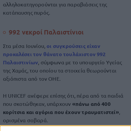
αλληλοκατηγορούνται για παραβιάσεις της
κατάπαυσης πυρός.
992 νεκροί Παλαιστίνιοι
οι συγκρούσεις είχαν
Στα μέσα Ιουνίου,
προκαλέσει
τον θάνατο τουλάχιστον 992
Παλαιστινίων
, σύμφωνα με το υπουργείο Υγείας
της Χαμάς, του οποίου τα στοιχεία θεωρούνται
αξιόπιστα από τον ΟΗΕ.
Η UNICEF ανέφερε επίσης ότι, πέρα από τα παιδιά
«πάνω από 400
που σκοτώθηκαν, υπάρχουν
κορίτσια και αγόρια που έχουν τραυματιστεί»
,
ορισμένα σοβαρά.