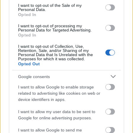
consent section.
I want to opt-out of the Sale of my
Personal Data.
Opted In
«Η συνέχιση του σφαγιασμού παιδιών δεν είναι
συνέπεια έλλειψης επιλογών. Είναι συνέπεια
I want to opt-out of processing my
Personal Data for Targeted Advertising.
πρόσθεσε
έλλειψης πολιτικής βούλησης»,
.
Opted In
I want to opt-out of Collection, Use,
Retention, Sale, and/or Sharing of my
Personal Data that Is Unrelated with the
Purposes for which it was collected.
ΑΣΕΠ: Πιστοποίηση Αγγλικών σε
Opted Out
μόνο 2 ημέρες στα χέρια σας
Google consents
I want to allow Google to enable storage
related to advertising like cookies on web or
device identifiers in apps.
ΑΣΕΠ: Εξ αποστάσεως η πιο Εύκολη
I want to allow my user data to be sent to
Google for online advertising purposes.
Πιστοποίηση Υπολογιστών σε 2
μέρες
I want to allow Google to send me