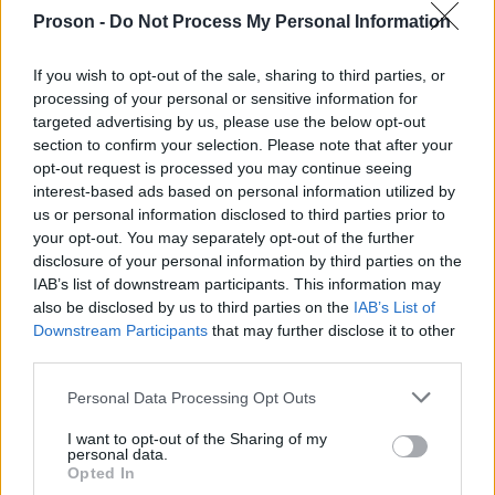
«Πρέπει να σταματήσουμε να δεχόμαστε επίπεδα
Proson -
Do Not Process My Personal Information
που θα προκαλούσαν
παιδικής θνησιμότητας
If you wish to opt-out of the sale, sharing to third parties, or
διεθνή κατακραυγή οπουδήποτε αλλού στον
processing of your personal or sensitive information for
κόσμο
. Πρέπει να σταματήσουμε να θεωρούμε
targeted advertising by us, please use the below opt-out
φυσιολογικό το μη φυσιολογικό», δήλωσε ο
section to confirm your selection. Please note that after your
opt-out request is processed you may continue seeing
Έλντερ.
interest-based ads based on personal information utilized by
us or personal information disclosed to third parties prior to
your opt-out. You may separately opt-out of the further
επείγουσα
Η UNICEF προειδοποίησε επίσης για την
disclosure of your personal information by third parties on the
ανάγκη μεταφοράς εκατοντάδων παιδιών για
IAB’s list of downstream participants. This information may
ιατρική περίθαλψη
.
also be disclosed by us to third parties on the
IAB’s List of
Downstream Participants
that may further disclose it to other
third parties.
«Οι περιορισμοί στα βασικά φάρμακα σημαίνουν
Please note that this website/app uses one or more Google
πρόσθετα
ότι τα τραυματισμένα παιδιά υφίστανται
Personal Data Processing Opt Outs
services and may gather and store information including but
δεινά και αντιμετωπίζουν αυξημένο κίνδυνο
not limited to your visit or usage behaviour. You may click to
I want to opt-out of the Sharing of my
personal data.
μόλυνσης, επιπλοκών και νέων
grant or deny consent to Google and its third-party tags to
Opted In
use your data for below specified purposes in below Google
ακρωτηριασμών
», ανέφερε.