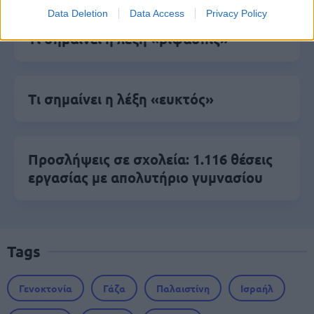
Data Deletion
Data Access
Privacy Policy
Τι σημαίνει η λέξη «ρίψασπις»
Τι σημαίνει η λέξη «ευκτός»
Προσλήψεις σε σχολεία: 1.116 θέσεις
εργασίας με απολυτήριο γυμνασίου
Tags
Γενοκτονία
Γάζα
Παλαιστίνη
Ισραήλ