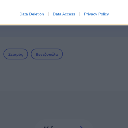
γραμματισμός προσλήψεων 2027 - Παρατείνεται
Data Deletion
Data Access
Privacy Policy
Σεισμός
Βενεζουέλα