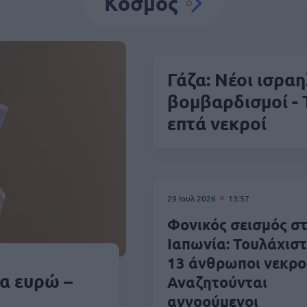
Κόσμος
Γάζα: Νέοι ισραη
βομβαρδισμοί -
επτά νεκροί
29 Ιουλ 2026
13:57
Φονικός σεισμός σ
Ιαπωνία: Τουλάχισ
13 άνθρωποι νεκροί
α ευρώ –
Αναζητούνται
αγνοούμενοι