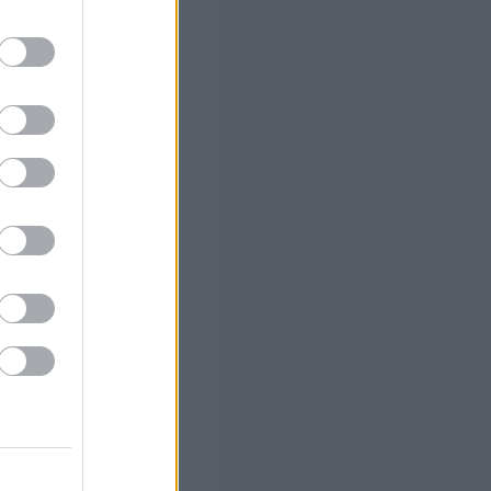
αλλάζει σε
ιούνται τα
 των 55