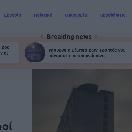
Εργασία
Πολιτική
Οικονομία
Προσλήψεις
Συντάξεις
Breaking news
8.000
Υπουργείο Εξωτερικών: Γραπτός για
ν οι
μόνιμους εμπειρογνώμονες
ροί