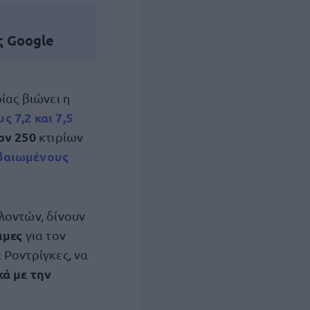
ς Google
ίας βιώνει η
 7,2 και 7,5
ον 250
κτιρίων
εβαιωμένους
λοντών, δίνουν
ιμες
για τον
 Ροντρίγκες, να
κά με την