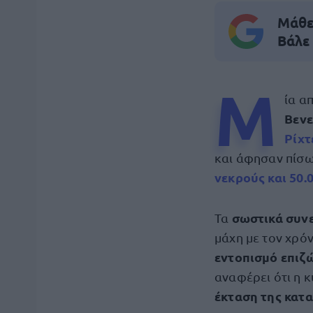
Μάθε 
Βάλε
Μ
ία α
Βενε
Ρίχτ
και άφησαν πίσ
νεκρούς
και 50.
σωστικά συν
Τα
μάχη με τον χρό
εντοπισμό επιζ
αναφέρει ότι η 
έκταση της κατ