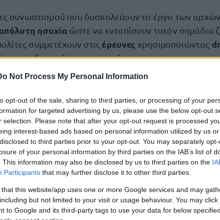
ς συνωστισμού που δυσκολεύουν το έργο των αρχών,
απόλυτη ησυχία
ώστε να εντοπίσουν τυχόν σημάδια 
έρευνες
d
πολίτες συμμετέχουν στις
χρησιμοποιώντας
πων σε δυσπρόσιτες περιοχές.
Do Not Process My Personal Information
escue teams and residents searched for
to opt-out of the sale, sharing to third parties, or processing of your per
formation for targeted advertising by us, please use the below opt-out s
urvivors in Venezuela as the death toll from
r selection. Please note that after your opt-out request is processed y
win earthquakes surpassed 900, with
eing interest-based ads based on personal information utilized by us or
undreds believed to be trapped
disclosed to third parties prior to your opt-out. You may separately opt-
ttps://t.co/drQ1h7lmKJ
losure of your personal information by third parties on the IAB’s list of
. This information may also be disclosed by us to third parties on the
IA
pic.twitter.com/ASf0mKgUZ0
Participants
that may further disclose it to other third parties.
 that this website/app uses one or more Google services and may gath
— Reuters (@Reuters)
June 27, 2026
including but not limited to your visit or usage behaviour. You may click 
 to Google and its third-party tags to use your data for below specifi