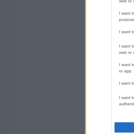
web or d
Δημοφιλ
I want t
purpose
I want 
Πυροσβεστι
I want t
διαμονή, σ
web or d
I want t
or app.
e-ΕΦΚΑ: Έ
χρήματα
I want t
I want t
authenti
ΔΥΠΑ: Ευκ
ετών – Ξεκ