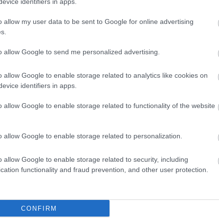
evice identifiers in apps.
είς Ειδήσεις
o allow my user data to be sent to Google for online advertising
s.
to allow Google to send me personalized advertising.
κή Σχολή: Νέος κανονισμός για δόκιμους – Τι 
o allow Google to enable storage related to analytics like cookies on
ίτιση και πρακτική εκπαίδευση
evice identifiers in apps.
o allow Google to enable storage related to functionality of the website
ως 846 ευρώ επιπλέον στη σύνταξη – Ποιοι δικα
o allow Google to enable storage related to personalization.
o allow Google to enable storage related to security, including
cation functionality and fraud prevention, and other user protection.
αιρία συνταξιοδότησης για 8.000 ανέργους άνω
ίνησαν οι αιτήσεις
CONFIRM