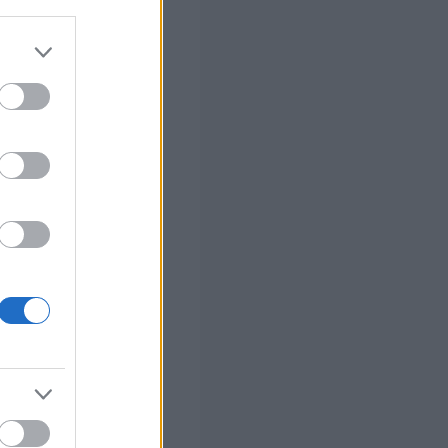
 σας
στών σε 2
ς Google