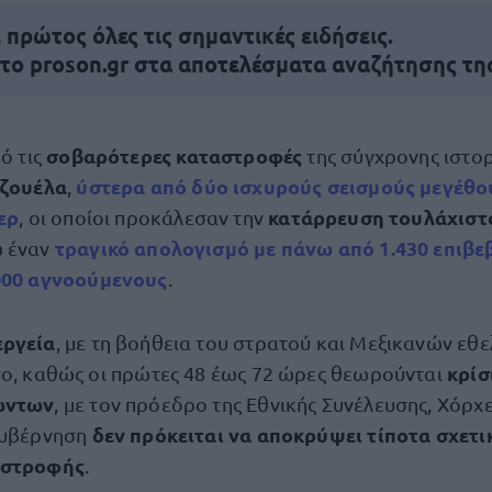
πρώτος όλες τις σημαντικές ειδήσεις.
 το proson.gr στα αποτελέσματα αναζήτησης τη
σοβαρότερες καταστροφές
πό τις
της σύγχρονης ιστορ
ζουέλα
ύστερα από δύο ισχυρούς σεισμούς μεγέθους
,
ερ
κατάρρευση τουλάχιστ
, οι οποίοι προκάλεσαν την
τραγικό απολογισμό με πάνω από
1.430 επιβ
ω έναν
000 αγνοούμενους
.
εργεία
, με τη βοήθεια του στρατού και Μεξικανών εθε
κρίσ
νο, καθώς οι πρώτες 48 έως 72 ώρες θεωρούνται
ώντων
, με τον πρόεδρο της Εθνικής Συνέλευσης, Χόρχε
δεν πρόκειται να αποκρύψει τίποτα σχετι
κυβέρνηση
αστροφής
.