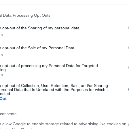
ogle consent section.
τοποίηση Αγγλικών σε μόνο 2 ημέρες στα χέρια
l Data Processing Opt Outs
o opt-out of the Sharing of my personal data.
In
o opt-out of the Sale of my Personal Data.
In
αποστάσεως η πιο Εύκολη Πιστοποίηση Υπολογι
to opt-out of processing my Personal Data for Targeted
ing.
In
o opt-out of Collection, Use, Retention, Sale, and/or Sharing
ersonal Data that Is Unrelated with the Purposes for which it
lected.
πρώτος όλες τις σημαντικές ειδήσεις.
Out
 το proson.gr στα αποτελέσματα αναζήτησης τη
consents
o allow Google to enable storage related to advertising like cookies on