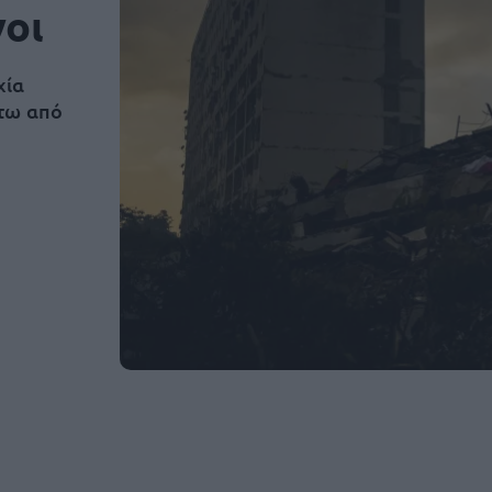
νοι
χία
άτω από