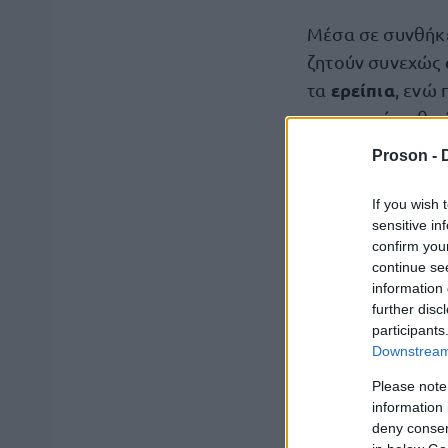
Μέσα σε συνθήκε
ζητούν συνεχώς
ερείπια
τα
, ενώ 
εντοπισμό ανθρώ
Proson -
R
If you wish 
sensitive in
s
confirm you
t
continue se
h
information 
h
further disc
participants
Downstream 
Please note
information 
deny consent