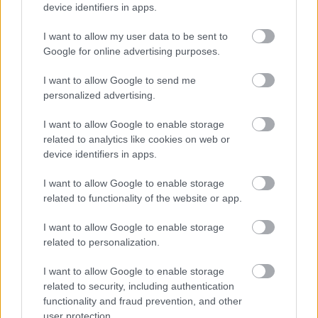
device identifiers in apps.
Σύμφωνα με την οργάνωση, ο πλούτος που
I want to allow my user data to be sent to
συγκεντρώνουν σήμερα οι δισεκατομμυριούχοι
Google for online advertising purposes.
θα αρκούσε θεωρητικά για να εξαλειφθεί η
I want to allow Google to send me
ακραία φτώχεια σε παγκόσμιο επίπεδο πολλές
personalized advertising.
φορές.
I want to allow Google to enable storage
related to analytics like cookies on web or
Η
πρόκληση για τις κυβερνήσεις
device identifiers in apps.
I want to allow Google to enable storage
Η Oxfam υποστηρίζει ότι η υπερσυγκέντρωση
related to functionality of the website or app.
οικονομικό
πλούτου δεν αποτελεί μόνο
, αλλά και
I want to allow Google to enable storage
πολιτικό ζήτημα
, καθώς ενισχύει την επιρροή των
related to personalization.
οικονομικά ισχυρών στη διαμόρφωση των
δημόσιων πολιτικών.
I want to allow Google to enable storage
related to security, including authentication
functionality and fraud prevention, and other
Όπως προειδοποιεί, οι αυξανόμενες οικονομικές
user protection.