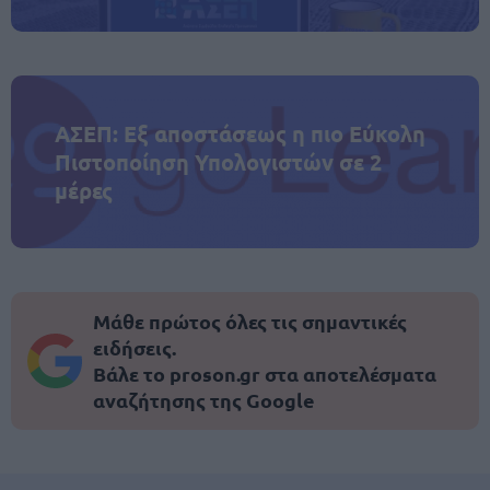
ΑΣΕΠ: Εξ αποστάσεως η πιο Εύκολη
Πιστοποίηση Υπολογιστών σε 2
μέρες
Μάθε πρώτος όλες τις σημαντικές
ειδήσεις.
Βάλε το proson.gr στα αποτελέσματα
αναζήτησης της Google