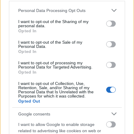
αύξηση 16% μέσα σε έναν χρόνο
Πρόκειται για
Please note that this website/app uses one or more Google
και για ρυθμό ανάπτυξης σχεδόν τριπλάσιο από τον
Personal Data Processing Opt Outs
services and may gather and store information including but
μέσο όρο της τελευταίας πενταετίας.
not limited to your visit or usage behaviour. You may click to
I want to opt-out of the Sharing of my
personal data.
grant or deny consent to Google and its third-party tags to
Opted In
use your data for below specified purposes in below Google
Η άλλη όψη: Η ανισότητα μεγαλώνει
consent section.
I want to opt-out of the Sale of my
Personal Data.
Opted In
Παρά την αλματώδη αύξηση του παγκόσμιου
πλούτου, η Oxfam προειδοποιεί ότι η φτώχεια δεν
I want to opt-out of processing my
Personal Data for Targeted Advertising.
υποχωρεί με τον ίδιο ρυθμό.
Opted In
I want to opt-out of Collection, Use,
Όπως επισημαίνει ο αναλυτής δημόσιας πολιτικής
Retention, Sale, and/or Sharing of my
Personal Data that Is Unrelated with the
της οργάνωσης, Μίσα Μασλένικοφ, η συνολική
Purposes for which it was collected.
Opted Out
περιουσία των δισεκατομμυριούχων έχει αυξηθεί
η ακραία
κατά 81% σε σχέση με το 2020, ενώ
Google consents
φτώχεια εξακολουθεί να αυξάνεται σε αρκετές
I want to allow Google to enable storage
περιοχές του πλανήτη, ιδιαίτερα στην Αφρική.
related to advertising like cookies on web or