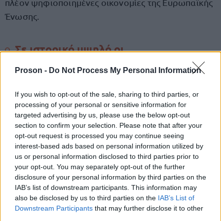
πλέον ψηφιοποιημένες οικονομίες της Ευρωπαϊκής
Ένωσης.
Σε ιστορικό υψηλό οι
δισεκατομμυριούχοι
Proson -
Do Not Process My Personal Information
Την ίδια στιγμή, νέα στοιχεία της Oxfam
If you wish to opt-out of the sale, sharing to third parties, or
καταγράφουν ιστορικό ρεκόρ στον αριθμό των
processing of your personal or sensitive information for
δισεκατομμυριούχων.
targeted advertising by us, please use the below opt-out
section to confirm your selection. Please note that after your
opt-out request is processed you may continue seeing
3.000
Πλέον, περισσότεροι από
άνθρωποι σε όλο
interest-based ads based on personal information utilized by
διαθέτουν περιουσία
ενός
τον κόσμο
άνω του
us or personal information disclosed to third parties prior to
your opt-out. You may separately opt-out of the further
δισεκατομμυρίου δολαρίω
ν, με τη συνολική αξία
disclosure of your personal information by third parties on the
των περιουσιακών τους στοιχείων να αγγίζει τα
IAB’s list of downstream participants. This information may
18,3 τρισεκατομμύρια δολάρια.
also be disclosed by us to third parties on the
IAB’s List of
Downstream Participants
that may further disclose it to other
third parties.