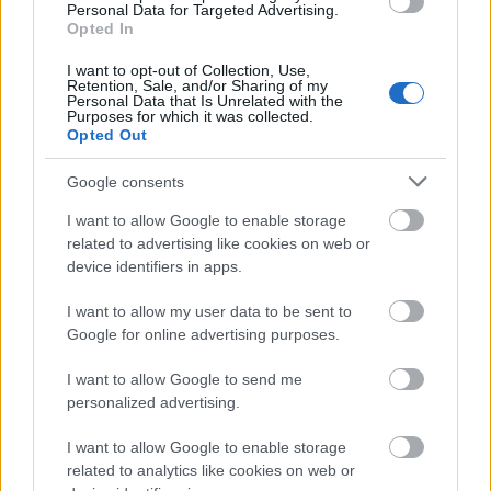
ευρώ ανάλογα με το ύψος των συντάξιμων
Personal Data for Targeted Advertising.
αποδοχών.
Opted In
I want to opt-out of Collection, Use,
Αυξήσεις σε ευάλωτα νοικοκυριά:
Retention, Sale, and/or Sharing of my
Personal Data that Is Unrelated with the
Αναπροσαρμόζεται κατά 8% το ποσό του
Purposes for which it was collected.
Opted Out
ελάχιστου εγγυημένου εισοδήματος για 225.000
ευάλωτα νοικοκυριά. Έτσι όσοι λαμβάνουν
Google consents
σήμερα 200 ευρώ θα λάβουν 216 ευρώ, όσοι
I want to allow Google to enable storage
λαμβάνουν 300 ευρώ θα πάρουν 324 ευρώ και
related to advertising like cookies on web or
όσοι παίρνουν σήμερα 400 ευρώ το μήνα θα
device identifiers in apps.
λάβουν 432 ευρώ.
I want to allow my user data to be sent to
Google for online advertising purposes.
I want to allow Google to send me
ΑΣΕΠ: Πιστοποίηση Αγγλικών σε
personalized advertising.
μόνο 2 ημέρες στα χέρια σας
I want to allow Google to enable storage
related to analytics like cookies on web or