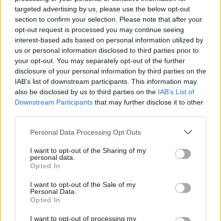
Επίδομα θέρμανσης:
Έχει ανοίξει η πλατφόρμα
targeted advertising by us, please use the below opt-out
myΘέρμανση της ΑΑΔΕ για την υποβολή των
section to confirm your selection. Please note that after your
opt-out request is processed you may continue seeing
αιτήσεων από τους δικαιούχους έως τις 8
interest-based ads based on personal information utilized by
Δεκεμβρίου 2023. Έως τις 22 Δεκεμβρίου θα
us or personal information disclosed to third parties prior to
καταβληθεί η προκαταβολή του επιδόματος
your opt-out. You may separately opt-out of the further
disclosure of your personal information by third parties on the
θέρμανσης των 100- 1.000 ευρώ. Όσοι ήταν
IAB’s list of downstream participants. This information may
δικαιούχοι του επιδόματος θέρμανσης και κατά
also be disclosed by us to third parties on the
IAB’s List of
τη χειμερινή περίοδο 2022-2023, λαμβάνουν ως
Downstream Participants
that may further disclose it to other
third parties.
προκαταβολή επιδόματος θέρμανσης, το
συνολικό ποσό επιδόματος που τους είχε
Please note that this website/app uses one or more Google
Personal Data Processing Opt Outs
services and may gather and store information including but
καταβληθεί κατά τη περυσινή περίοδο
not limited to your visit or usage behaviour. You may click to
I want to opt-out of the Sharing of my
personal data.
grant or deny consent to Google and its third-party tags to
Εφάπαξ επίδομα σε συνταξιούχους:
Σε 750.000
Opted In
use your data for below specified purposes in below Google
συνταξιούχους όλων των ταμείων με
consent section.
I want to opt-out of the Sale of my
Personal Data.
προσωπική διαφορά άνω των 10 ευρώ θα
Opted In
καταβληθεί έκτακτο επίδομα από 100 έως 200
I want to opt-out of processing my