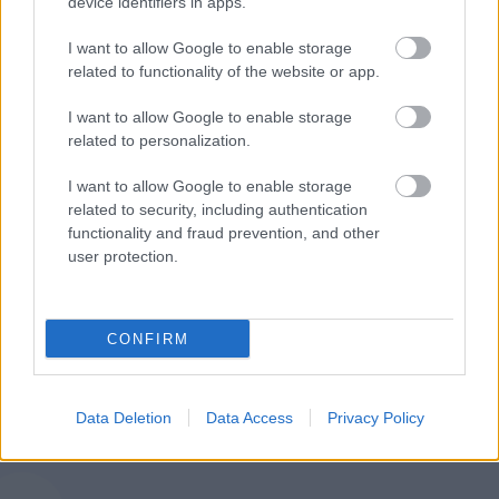
device identifiers in apps.
I want to allow Google to enable storage
related to functionality of the website or app.
ΑΣΕΠ: Εξ αποστάσεως η πιο Εύκολη
I want to allow Google to enable storage
Πιστοποίηση Υπολογιστών σε 2
related to personalization.
μέρες
I want to allow Google to enable storage
related to security, including authentication
functionality and fraud prevention, and other
user protection.
Μάθε πρώτος όλες τις σημαντικές
ειδήσεις.
CONFIRM
Βάλε το proson.gr στα αποτελέσματα
αναζήτησης της Google
Data Deletion
Data Access
Privacy Policy