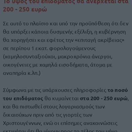
Το ύψος του επιδόματος θα ανέρχεται στα
200 - 250 ευρώ
Σε αυτό το πλαίσιο και υπό την προϋπόθεση ότι δεν
θα υπάρξει κάποια δυσμενής εξέλιξη, η κυβέρνηση
θα χορηγήσει και εφέτος την «επιταγή ακρίβειας»
σε περίπου 1 εκατ. φορολογούμενους
(χαμηλοσυνταξιούχοι, μακροχρόνια άνεργοι,
οικογένειες με χαμηλά εισοδήματα, άτομα με
αναπηρία κ.λπ.)
το ποσό
Σύμφωνα με τις υπάρχουσες πληροφορίες
του επιδόματος
στα 200 - 250 ευρώ
θα κυμαίνεται
,
και θα πιστωθεί στους λογαριασμούς των
δικαιούχων πριν από τις γιορτές των
Χριστουγέννων, ενώ οι επίσημες ανακοινώσεις
εκτιμάται ότι θα γίνουν προς το τέλος του μήνα.